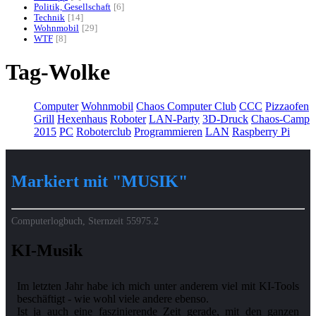
Politik, Gesellschaft
6
Technik
14
Wohnmobil
29
WTF
8
Tag-Wolke
Computer
Wohnmobil
Chaos Computer Club
CCC
Pizzaofen
Grill
Hexenhaus
Roboter
LAN-Party
3D-Druck
Chaos-Camp
2015
PC
Roboterclub
Programmieren
LAN
Raspberry Pi
Markiert mit "MUSIK"
Computerlogbuch, Sternzeit
55975.2
KI-Musik
Im letzten Jahr habe ich mich unter anderem viel mit KI-Tools
beschäftigt - wie wohl viele andere ebenso.
Ist ja auch eine faszinierende Zeit gerade, mit den ganzen