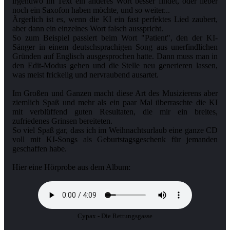
irgendwo im Text ein anderes Wort besser findet, oder lieber
noch ein Saxofon haben möchte, und so weiter...
Ärgerlich ist es, wenn die KI ein fast perfektes Lied zaubert,
aber dann ein einzelnes Wort falsch ausspricht.
So zum Beispiel passiert beim Wort "Patient", den der KI-
Sänger in einem deutschsprachigen Song aus unerfindlichen
Gründen auf Englisch ausgesprochen hatte. Dann muss man in
den Edit-Modus gehen und die Stelle neu generieren lassen,
was meist frickelig und nervraubend ausartet.
Im Großen und Ganzen macht diese Art des Musizierens aber
ziemlich Spaß und mehr als ein paar Mal überraschte die KI
mit verblüffend guten Resultaten, die mir ein breites,
zufriedenes Grinsen bereiteten.
So viel Spaß gar, dass ich im Weihnachtsurlaub eine ganze CD
voll mit KI-Songs als Geburtstagsgeschenk für jemanden
geschaffen habe.
Hier eine Hörprobe aus dem Album:
Cypax - Die Rettungsgasse