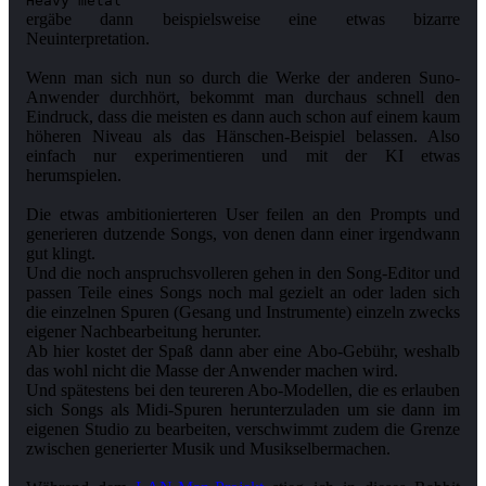
Heavy metal
ergäbe dann beispielsweise eine etwas bizarre
Neuinterpretation.
Wenn man sich nun so durch die Werke der anderen Suno-
Anwender durchhört, bekommt man durchaus schnell den
Eindruck, dass die meisten es dann auch schon auf einem kaum
höheren Niveau als das Hänschen-Beispiel belassen. Also
einfach nur experimentieren und mit der KI etwas
herumspielen.
Die etwas ambitionierteren User feilen an den Prompts und
generieren dutzende Songs, von denen dann einer irgendwann
gut klingt.
Und die noch anspruchsvolleren gehen in den Song-Editor und
passen Teile eines Songs noch mal gezielt an oder laden sich
die einzelnen Spuren (Gesang und Instrumente) einzeln zwecks
eigener Nachbearbeitung herunter.
Ab hier kostet der Spaß dann aber eine Abo-Gebühr, weshalb
das wohl nicht die Masse der Anwender machen wird.
Und spätestens bei den teureren Abo-Modellen, die es erlauben
sich Songs als Midi-Spuren herunterzuladen um sie dann im
eigenen Studio zu bearbeiten, verschwimmt zudem die Grenze
zwischen generierter Musik und Musikselbermachen.