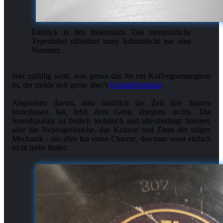
Einblick in den Innenraum. Das vermeintliche
Typenlabel offenbart unter Infrarotlicht nur eine
Nummer.
Wer zufällig weiß, was genau das für ein Koffergrammophon
ist, der melde sich gerne über's
Kontaktformular
.
Abgesehen davon, dass natürlich die Zeit ihre Spuren
hinterlassen hat, fehlt dem Gerät übrigens nichts. Die
Soundqualität ist freilich technisch und altersbedingt limitiert,
aber die Nebengeräusche, das Kratzen und Eiern der urigen
Mechanik - das alles hat einen Charme, den man sonst einfach