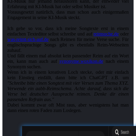
KI-Musik nur jemand heraushören kann, der entweder viel
Erfahrung mit KI-Musik hat oder selbst Musiker ist.
Vorausgesetzt natürlich, dass man schon auch einigermaßen
Engagement in seine KI-Musik steckt.
Ich gehe so vor, dass ich meine Songtexte erst in einem
einfachen Texteditor selbst schreibe und auf
reimsuche.de
oder
was-reimt-sich-auf.de
nach Reimen für meine Verse suche. Für
englischsprachige Songs gibt es ebenfalls Reim-Webseiten
zuhauf.
Und fällt einem mal absolut kein passender Reim auf ein Wort
ein, kann man auch auf
synonyme.woxikon.de
nach einem
Synonym suchen.
Wenn ich in einem kreativen Loch stecke, oder mir einfach
kein Einstieg einfällt, dann bitte ich ChatGPT z.B. um
"Schreibe bitte einen Songtext mit vier Versen zum Thema XYZ.
Verwende ein aabb-Reimschema. Achte darauf, dass sich die
Verse bei deutscher Aussprache reimen. Denke dir einen
passenden Refrain aus."
Dabei kommt zwar oft Mist raus, aber wenigstens hat man
dann einen roten Faden zum Loslegen.