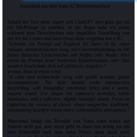
Ausschnitt aus dem Suno AI Benutzerinterface
Sobald der Text steht, eignet sich ChatGPT aber ganz gut um
ein Stil-Prompt zu erstellen. In der Regel habe ich schon
während dem Textschreiben eine ungefähre Vorstellung von
"Schreibe ein Prompt auf Englisch für Suno AI für einen
ruhigen, melancholischen Song, mit Gitarrenbegleitung im Stil
früher deutscher Liedermacher wie Maffay oder Wader. Aber
nenne im Prompt keine konkreten Künstlernamen oder Titel
sondern beschränke dich auf stilistische Angaben."
"A calm and melancholic song with gentle acoustic guitar
accompaniment. The style should evoke introspective
storytelling, with thoughtful, emotional lyrics and a warm,
organic sound. Use simple but expressive melodies, subtle
harmonies, and a reflective, slightly nostalgic mood. Focus on
capturing the essence of classic singer-songwriter traditions,
emphasizing heartfelt vocals and a contemplative atmosphere."
Manchmal klingt das Resultat von Suno dann schon auf
Anhieb recht gut, aber meist geht es dann erst richtig los mit
dem Feinschliff weil man beim Hören dann doch noch