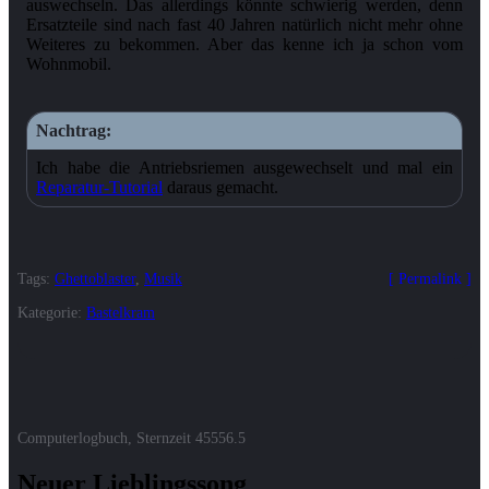
auswechseln. Das allerdings könnte schwierig werden, denn
Ersatzteile sind nach fast 40 Jahren natürlich nicht mehr ohne
Weiteres zu bekommen. Aber das kenne ich ja schon vom
Wohnmobil.
Ich habe die Antriebsriemen ausgewechselt und mal ein
Reparatur-Tutorial
daraus gemacht.
Tags:
Ghettoblaster
,
Musik
Permalink
Kategorie:
Bastelkram
Computerlogbuch, Sternzeit
45556.5
Neuer Lieblingssong