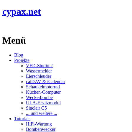
cypax.net
Menü
Blog
Projekte
VFD-Studio 2
Wassermelder
Eierschleuder
calDAV & iCalendar
Schaukelmotorrad
Küchen-Computer
Weckerbombe
ULA-Ersatzmodul
Sinclair C5
... und weitere ...
Tutorials
HiFi-Wartung
Bombenwecker