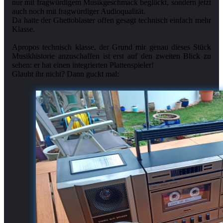
nur mit fragwürdigem Musikgeschmack beglückt, sondern jetzt
auch noch mit fragwürdiger Audioqualität.
Da hatte der Ghettoblaster offen gesagt technisch einfach mehr
Klasse.
Apropos technisch klasse, der Grund mir genau dieses Stück
Musikhistorie anzuschaffen ist erst auf den zweiten Blick zu
sehen: er hat einen integrierten Plattenspieler!