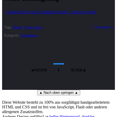
Gareth Emery feat. Christina Novelli - Concrete Angel
Tags:
Musik
,
Vocal trance
Permalink
Kategorie:
Krimskram
1
NEUER
ÄLTER
▲ Nach oben springen ▲
Diese Website besteht zu 100% aus sorgfältigst handgearbeitetem
HTML und CSS und ist frei von JavaScript, Flash oder anderen
allergenen Zusatzstoffen.
Anderes Design gefällig? ⇒
heller Hintergrund
,
dunkler