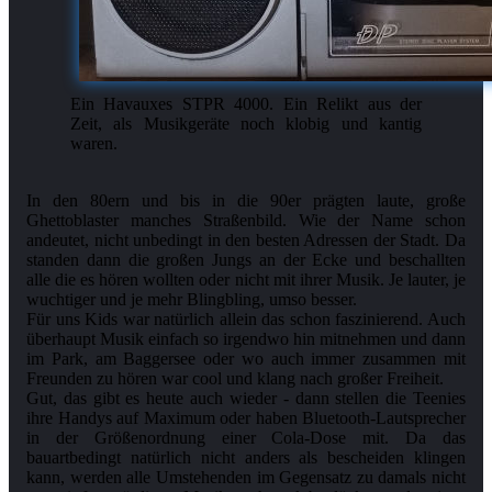
Ein Havauxes STPR 4000. Ein Relikt aus der
Zeit, als Musikgeräte noch klobig und kantig
waren.
In den 80ern und bis in die 90er prägten laute, große
Ghettoblaster manches Straßenbild. Wie der Name schon
andeutet, nicht unbedingt in den besten Adressen der Stadt. Da
standen dann die großen Jungs an der Ecke und beschallten
alle die es hören wollten oder nicht mit ihrer Musik. Je lauter, je
wuchtiger und je mehr Blingbling, umso besser.
Für uns Kids war natürlich allein das schon faszinierend. Auch
überhaupt Musik einfach so irgendwo hin mitnehmen und dann
im Park, am Baggersee oder wo auch immer zusammen mit
Freunden zu hören war cool und klang nach großer Freiheit.
Gut, das gibt es heute auch wieder - dann stellen die Teenies
ihre Handys auf Maximum oder haben Bluetooth-Lautsprecher
in der Größenordnung einer Cola-Dose mit. Da das
bauartbedingt natürlich nicht anders als bescheiden klingen
kann, werden alle Umstehenden im Gegensatz zu damals nicht