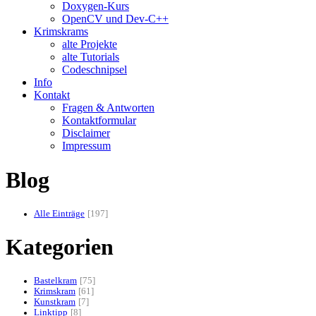
Doxygen-Kurs
OpenCV und Dev-C++
Krimskrams
alte Projekte
alte Tutorials
Codeschnipsel
Info
Kontakt
Fragen & Antworten
Kontaktformular
Disclaimer
Impressum
Blog
Alle Einträge
197
Kategorien
Bastelkram
75
Krimskram
61
Kunstkram
7
Linktipp
8