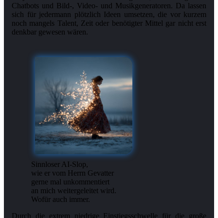
Chatbots und Bild-, Video- und Musikgeneratoren. Da lassen
sich für jedermann plötzlich Ideen umsetzen, die vor kurzem
noch mangels Talent, Zeit oder benötigter Mittel gar nicht erst
denkbar gewesen wären.
Sinnloser AI-Slop,
wie er vom Herrn Gevatter
gerne mal unkommentiert
an mich weitergeleitet wird.
Wofür auch immer.
Durch die extrem niedrige Einstiegsschwelle für die große