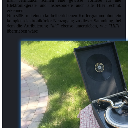
man vermutlich schnell eine gewisse Vorliebe für alte
Elektronikgeräte und insbesondere auch alte HiFi-Technik
erkennen.
Nun stößt mit einem kurbelbetriebenen Koffergrammophon ein
komplett elektronikfreier Neuzugang zu dieser Sammlung, bei
dem die At­tri­bu­ie­rung
"alt"
ebenso untertrieben, wie
"HiFi"