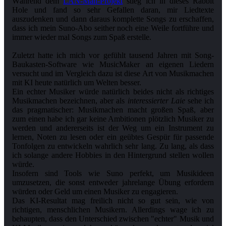
Während dem
LAN-Man-Projekt
stieg ich in dieses Rabbit
Hole und fand so sehr Gefallen daran, mir Liedtexte
auszudenken und dann daraus komplette Songs zu erschaffen,
dass ich mein Suno-Abo seither noch eine Weile fortführe und
immer wieder mal Songs zum Spaß erstelle.
Zuletzt hatte ich mich vor gefühlt tausend Jahren mit Song-
Baukasten-Software wie MusicMaker an eigenen Liedern
versucht und im Vergleich dazu ist diese Art von Musikmachen
mit KI heute natürlich um Welten besser.
Ein echter Musiker würde natürlich beides nicht als richtiges
Musikmachen bezeichnen, aber als
interessierter Laie
sehe ich
das pragmatischer: Musikmachen macht großen Spaß, aber
zum einen habe ich gar keine Ambitionen plötzlich Musiker zu
werden und andererseits ist der Weg um ein Instrument zu
lernen, Noten zu lesen oder ein geübtes Gespür für passende
Tonfolgen zu entwickeln wahrlich sehr lang. Zu lang, als dass
ich solange andere Hobbies in den Hintergrund stellen wollen
würde.
Insofern sind Tools wie Suno perfekt, um Musikideen
umzusetzen, die sonst entweder jahrelange Übung erfordern
würden oder Geld um einen Musiker zu engagieren.
Das KI-Resultat mag freilich nicht so gut sein, wie von
richtigen, menschlichen Musikern. Allerdings wage ich zu
behaupten, dass den Unterschied zwischen "echter" Musik und