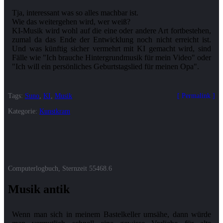
Tja, interessant was so alles machbar ist.
Wie das weitergehen wird, wer weiß?
KI-Musik wird wohl auf die eine oder andere Art fortbestehen,
zumal da das Ende der Entwicklung noch nicht erreicht ist.
Und was künftig sicher vermehrt mit KI gemacht wird, sind
Fälle wie "Ich brauche Hintergrundmusik für mein Video" oder
Tags:
Suno
,
KI
,
Musik
Permalink
Kategorie:
Kunstkram
Computerlogbuch, Sternzeit
55468.6
Musik antik
Wenn man sich in meinem Bastelkeller umsähe, dann würde