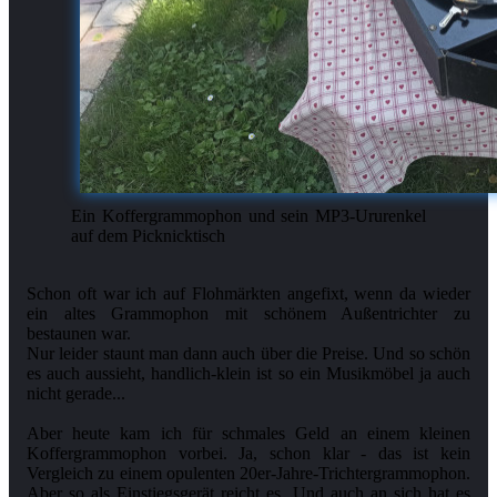
Ein Koffergrammophon und sein MP3-Ururenkel
auf dem Picknicktisch
Schon oft war ich auf Flohmärkten angefixt, wenn da wieder
ein altes Grammophon mit schönem Außentrichter zu
bestaunen war.
Nur leider staunt man dann auch über die Preise. Und so schön
es auch aussieht, handlich-klein ist so ein Musikmöbel ja auch
nicht gerade...
Aber heute kam ich für schmales Geld an einem kleinen
Koffergrammophon vorbei. Ja, schon klar - das ist kein
Vergleich zu einem opulenten 20er-Jahre-Trichtergrammophon.
Aber so als Einstiegsgerät reicht es. Und auch an sich hat es