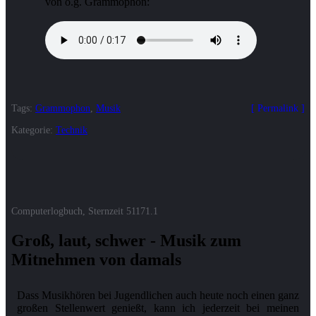
von o.g. Grammophon:
Tags:
Grammophon
,
Musik
Permalink
Kategorie:
Technik
Computerlogbuch, Sternzeit
51171.1
Groß, laut, schwer - Musik zum
Mitnehmen von damals
Dass Musikhören bei Jugendlichen auch heute noch einen ganz
großen Stellenwert genießt, kann ich jederzeit bei meinen