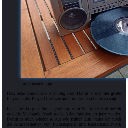
... und ausgeklappt
Das, liebe Kinder, das ist richtig cool. Damit ist man der große
Player an der Playa. Oder wie auch immer man heute so sagt.
Ich habe das gute Stück gereinigt, vom Staub der Zeit befreit
und die Mechanik frisch geölt. Alles funktioniert jetzt wieder.
Damit es auch wieder so gut wie früher läuft, muss ich noch
die Antriebsriemen von Plattenspieler und Kassettenlaufwerk