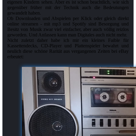
eigenen Kindern sehen. Aber es ist schon beachtlich, wie sich
gegenüber früher mit der Technik auch die Bedeutungen
gewandelt haben.
Ob Downloaden und Abspielen per Klick oder gleich direkt
online streamen - mit mp3 und Spotify sind Besorgung und
Besitz von Musik zwar viel einfacher, aber auch völlig reizlos
geworden. Und Anfassen kann man Digitales auch nicht mehr.
Nicht zuletzt daher habe ich mir ein kleines Faible für
Kassettendecks, CD-Player und Plattenspieler bewahrt und
neulich diese schöne Rarität aus vergangenen Zeiten bei eBay
erbeutet: