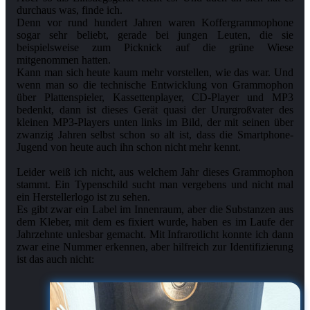
durchaus was, finde ich.
Denn vor rund hundert Jahren waren Koffergrammophone
sogar sehr beliebt, gerade bei jungen Leuten, die sie
beispielsweise zum Picknick auf die grüne Wiese
mitgenommen hatten.
Kann man sich heute kaum mehr vorstellen, wie das war. Und
wenn man so die technische Entwicklung von Grammophon
über Plattenspieler, Kassettenplayer, CD-Player und MP3
bedenkt, dann ist dieses Gerät quasi der Ururgroßvater des
kleinen MP3-Players unten links im Bild, der mit seinen über
zwanzig Jahren selbst schon so alt ist, dass die Smartphone-
Jugend von heute auch ihn schon nicht mehr kennt.
Leider weiß ich nicht, aus welchem Jahr dieses Grammophon
stammt. Ein Typenschild sucht man vergebens und nicht mal
ein Herstellerlogo ist zu sehen.
Es gibt zwar ein Label im Innenraum, aber die Substanzen aus
dem Kleber, mit dem es fixiert wurde, haben es im Laufe der
Jahrzehnte unlesbar gemacht. Mit Infrarotlicht konnte ich dann
zwar eine Nummer erkennen, aber hilfreich zur Identifizierung