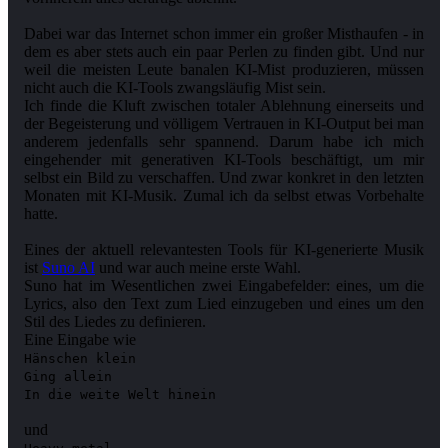
Dabei war das Internet schon immer ein großer Misthaufen - in
dem es aber stets auch ein paar Perlen zu finden gibt. Und nur
weil die meisten Leute banalen KI-Mist produzieren, müssen
nicht auch die KI-Tools zwangsläufig Mist sein.
Ich finde die Kluft zwischen totaler Ablehnung einerseits und
der Begeisterung und völligem Vertrauen in KI-Output bei man
anderem jedenfalls sehr spannend. Darum habe ich mich
eingehender mit generativen KI-Tools beschäftigt, um mir
selbst ein Bild zu verschaffen. Und zwar konkret in den letzten
Monaten mit KI-Musik. Zumal ich da selbst etwas Vorbehalte
hatte.
Eines der aktuell relevantesten Tools für KI-generierte Musik
ist
Suno AI
und war auch meine erste Wahl.
Suno hat im Wesentlichen zwei Eingabefelder: eines, um die
Lyrics, also den Text zum Lied einzugeben und eines um den
Stil des Liedes zu definieren.
Hänschen klein
Ging allein