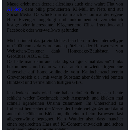
Masse erlebt man derzeit allerdings auch eine wahre Flut von
AI-Slop
, dem billig produzierten KI-Müll im Netz und auf
Social Media. Da schickt mir dann auch schon mal der eigene
Herr Erzeuger ungefragt und unkommentiert vermeintlich
lustige oder interessante, KI-generierte Clips. Irgendwo auf
Facebook oder wer-weiß-wo gefunden.
Mich erinnert das ja ein kleines bisschen an den Internethype
um 2000 rum - da wurde auch plötzlich jeder Hanswurst zum
Webseiten-Designer dank Homepage-Baukästen von
GeoCities, AOL & Co.
Da hatte man dann auch ständig so "guck mal das an"-Links
bekommen - und dann war das auch nur wieder irgendeine
Unterseite auf home.t-online.de vom Kaninchenzuchtverein
Grevenbroich o.ä., mit wenig Substanz aber dafür viel bunten
Blinktext und vermeintlich lustigen GIFs.
Ich denke damals wie heute haben einfach die meisten Leute
schlicht weder Geschmack noch Anspruch und klicken mal
schnell irgendeinen Unsinn zusammen. Im Unterschied zu
früher ist heute aber die Masse der Leute viel größer und damit
auch die Fülle an Blödsinn, die einem beim Browsen fast
allgegenwärtig begegnet. Kein Wunder also, dass mancher
einen regelrechten Hass auf KI-Content entwickelt und schon
vornherein alles derartige ablehnt.