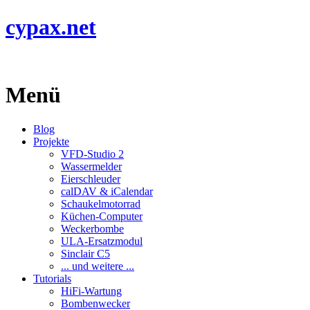
cypax.net
Menü
Blog
Projekte
VFD-Studio 2
Wassermelder
Eierschleuder
calDAV & iCalendar
Schaukelmotorrad
Küchen-Computer
Weckerbombe
ULA-Ersatzmodul
Sinclair C5
... und weitere ...
Tutorials
HiFi-Wartung
Bombenwecker