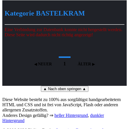
Kategorie BASTELKRAM
Eine Verbindung zur Datenbank konnte nicht hergestellt werden.
Diese Seite wird dadurch nicht richtig angezeigt!
1
NEUER
ÄLTER
▲ Nach oben springen ▲
Diese Website besteht zu 100% aus sorgfältigst handgearbeitetem
HTML und CSS und ist frei von JavaScript, Flash oder anderen
allergenen Zusatzstoffen.
Anderes Design gefällig? ⇒
heller Hintergrund
,
dunkler
Hintergrund