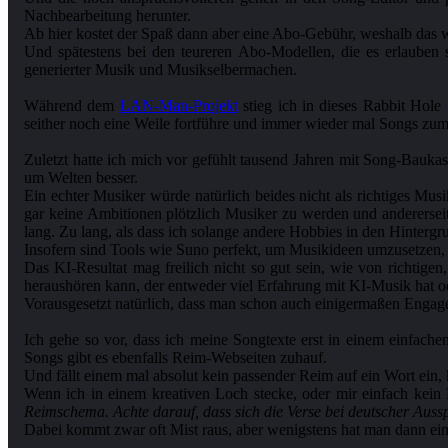
Nachbearbeitung herunter.
Ab hier kostet der Spaß dann aber eine Abo-Gebühr, weshalb das
Und spätestens bei den teureren Abo-Modellen, die es erlauben
generierter Musik und Musikselbermachen.
Während dem
LAN-Man-Projekt
stieg ich in dieses Rabbit Hole
seither noch eine Weile fortführe und immer wieder mal Songs zum 
Zuletzt hatte ich mich vor gefühlt tausend Jahren mit Song-Bauk
um Welten besser.
Ein echter Musiker würde natürlich beides nicht als richtiges Mu
gar keine Ambitionen plötzlich Musiker zu werden und andererseit
lang. Zu lang, als dass ich solange andere Hobbies in den Hintergr
Insofern sind Tools wie Suno perfekt, um Musikideen umzusetzen,
Das KI-Resultat mag freilich nicht so gut sein, wie von richti
heraushören kann, der entweder viel Erfahrung mit KI-Musik hat od
Vorausgesetzt natürlich, dass man schon auch einigermaßen Engage
Ich gehe so vor, dass ich meine Songtexte erst in einem einfache
Songs gibt es ebenfalls Reim-Webseiten zuhauf.
Und fällt einem mal absolut kein passender Reim auf ein Wort ein
Wenn ich in einem kreativen Loch stecke, oder mir einfach kein 
Reimschema. Achte darauf, dass sich die Verse bei deutscher Auss
Dabei kommt zwar oft Mist raus, aber wenigstens hat man dann ei