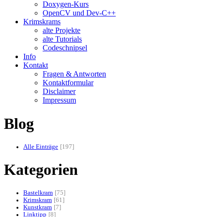
Doxygen-Kurs
OpenCV und Dev-C++
Krimskrams
alte Projekte
alte Tutorials
Codeschnipsel
Info
Kontakt
Fragen & Antworten
Kontaktformular
Disclaimer
Impressum
Blog
Alle Einträge
197
Kategorien
Bastelkram
75
Krimskram
61
Kunstkram
7
Linktipp
8