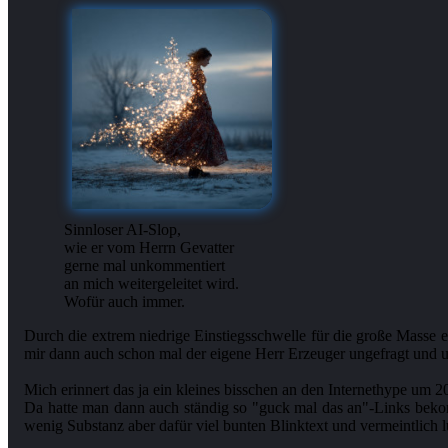
Sinnloser AI-Slop,
wie er vom Herrn Gevatter
gerne mal unkommentiert
an mich weitergeleitet wird.
Wofür auch immer.
Durch die extrem niedrige Einstiegsschwelle für die große Masse e
mir dann auch schon mal der eigene Herr Erzeuger ungefragt und u
Mich erinnert das ja ein kleines bisschen an den Internethype 
Da hatte man dann auch ständig so "guck mal das an"-Links beko
wenig Substanz aber dafür viel bunten Blinktext und vermeintlich l