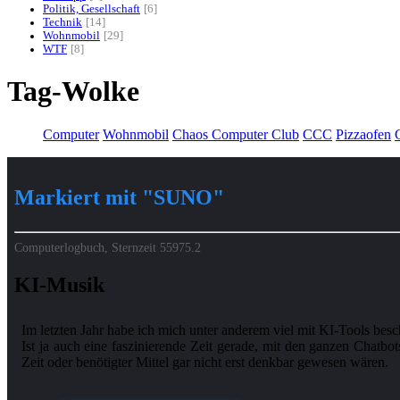
Politik, Gesellschaft
6
Technik
14
Wohnmobil
29
WTF
8
Tag-Wolke
Computer
Wohnmobil
Chaos Computer Club
CCC
Pizzaofen
G
Markiert mit "SUNO"
Computerlogbuch, Sternzeit
55975.2
KI-Musik
Im letzten Jahr habe ich mich unter anderem viel mit KI-Tools besc
Ist ja auch eine faszinierende Zeit gerade, mit den ganzen Chatb
Zeit oder benötigter Mittel gar nicht erst denkbar gewesen wären.