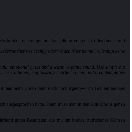
xtschreiben eine ungefähre Vorstellung von der Art des Liedes und
er Liedermacher wie Maffay oder Wader. Aber nenne im Prompt keine
htful, emotional lyrics and a warm, organic sound. Use simple but
writer traditions, emphasizing heartfelt vocals and a contemplative
 weil man beim Hören dann doch noch irgendwo im Text ein anderes
lisch ausgesprochen hatte. Dann muss man in den Edit-Modus gehen
fend guten Resultaten, die mir ein breites, zufriedenes Grinsen