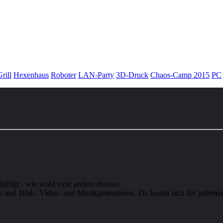
rill
Hexenhaus
Roboter
LAN-Party
3D-Druck
Chaos-Camp 2015
PC
häftigt - wie wohl viele andere ebenso.
ots und Bild-, Video- und Musikgeneratoren. Da lassen sich für jederm