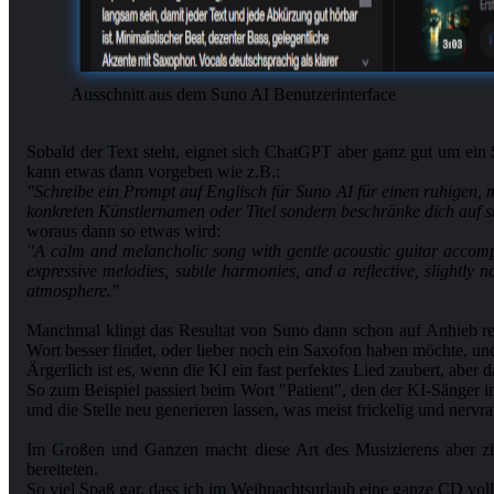
Ausschnitt aus dem Suno AI Benutzerinterface
Sobald der Text steht, eignet sich ChatGPT aber ganz gut um ein 
"Schreibe ein Prompt auf Englisch für Suno AI für einen ruhigen,
konkreten Künstlernamen oder Titel sondern beschränke dich auf st
"A calm and melancholic song with gentle acoustic guitar accompa
expressive melodies, subtle harmonies, and a reflective, slightly 
atmosphere."
Manchmal klingt das Resultat von Suno dann schon auf Anhieb rec
Wort besser findet, oder lieber noch ein Saxofon haben möchte, und
Ärgerlich ist es, wenn die KI ein fast perfektes Lied zaubert, aber 
So zum Beispiel passiert beim Wort "Patient", den der KI-Sänger
und die Stelle neu generieren lassen, was meist frickelig und nervr
Im Großen und Ganzen macht diese Art des Musizierens aber ziem
bereiteten.
So viel Spaß gar, dass ich im Weihnachtsurlaub eine ganze CD vol