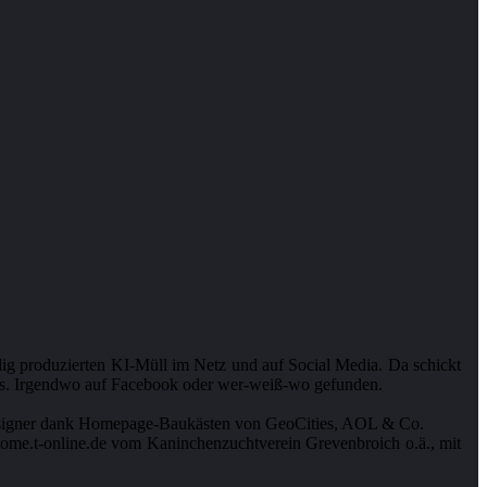
llig produzierten KI-Müll im Netz und auf Social Media. Da schickt
lips. Irgendwo auf Facebook oder wer-weiß-wo gefunden.
-Designer dank Homepage-Baukästen von GeoCities, AOL & Co.
ome.t-online.de vom Kaninchenzuchtverein Grevenbroich o.ä., mit