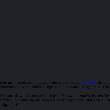
rlebt man derzeit allerdings auch eine wahre Flut von
AI-Slop
, dem bi
nkommentiert vermeintlich lustige oder interessante, KI-generierte C
um 2000 rum - da wurde auch plötzlich jeder Hanswurst zum Webseiten
mmen - und dann war das auch nur wieder irgendeine Unterseite auf h
ustigen GIFs.