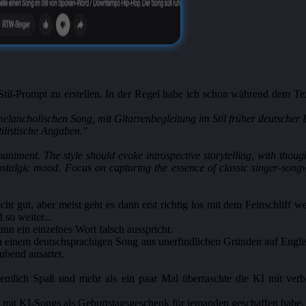
Stil-Prompt zu erstellen. In der Regel habe ich schon während dem Te
 melancholischen Song, mit Gitarrenbegleitung im Stil früher deutsch
ilistische Angaben."
niment. The style should evoke introspective storytelling, with thoug
nostalgic mood. Focus on capturing the essence of classic singer-song
ht gut, aber meist geht es dann erst richtig los mit dem Feinschliff
 so weiter...
dann ein einzelnes Wort falsch ausspricht.
 in einem deutschsprachigen Song aus unerfindlichen Gründen auf Eng
aubend ausartet.
lich Spaß und mehr als ein paar Mal überraschte die KI mit verblüf
l mit KI-Songs als Geburtstagsgeschenk für jemanden geschaffen habe.