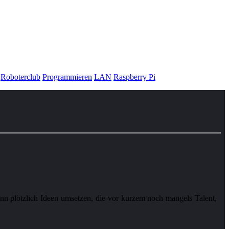
Roboterclub
Programmieren
LAN
Raspberry Pi
ann plötzlich Ideen umsetzen, die vor kurzem noch mangels Talent,