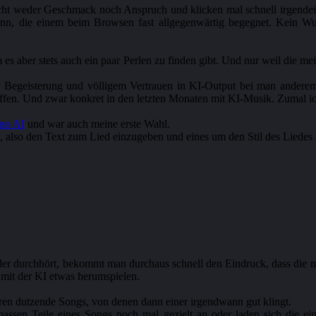
icht weder Geschmack noch Anspruch und klicken mal schnell irgendei
inn, die einem beim Browsen fast allgegenwärtig begegnet. Kein Wu
es aber stets auch ein paar Perlen zu finden gibt. Und nur weil die m
der Begeisterung und völligem Vertrauen in KI-Output bei man andere
affen. Und zwar konkret in den letzten Monaten mit KI-Musik. Zumal ich
no AI
und war auch meine erste Wahl.
, also den Text zum Lied einzugeben und eines um den Stil des Liedes 
 durchhört, bekommt man durchaus schnell den Eindruck, dass die m
 mit der KI etwas herumspielen.
eren dutzende Songs, von denen dann einer irgendwann gut klingt.
assen Teile eines Songs noch mal gezielt an oder laden sich die ei