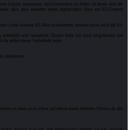
nen Unsinn zusammen. Im Unterschied zu früher ist heute aber die
nder also, dass mancher einen regelrechten Hass auf KI-Content
eisten Leute banalen KI-Mist produzieren, müssen nicht auch die KI-
m jedenfalls sehr spannend. Darum habe ich mich eingehender mit
 da selbst etwas Vorbehalte hatte.
zu definieren.
eisten es dann auch schon auf einem kaum höheren Niveau als das
nzelnen Spuren (Gesang und Instrumente) einzeln zwecks eigener