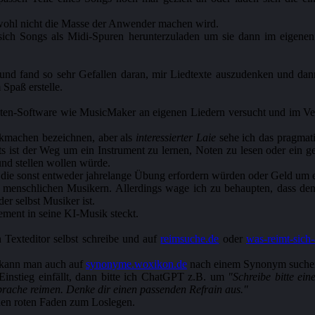
 wohl nicht die Masse der Anwender machen wird.
 sich Songs als Midi-Spuren herunterzuladen um sie dann im eigen
 und fand so sehr Gefallen daran, mir Liedtexte auszudenken und da
Spaß erstelle.
asten-Software wie MusicMaker an eigenen Liedern versucht und im Ver
sikmachen bezeichnen, aber als
interessierter Laie
sehe ich das pragmat
s ist der Weg um ein Instrument zu lernen, Noten zu lesen oder ein 
und stellen wollen würde.
 die sonst entweder jahrelange Übung erfordern würden oder Geld um 
gen, menschlichen Musikern. Allerdings wage ich zu behaupten, dass 
er selbst Musiker ist.
ment in seine KI-Musik steckt.
n Texteditor selbst schreibe und auf
reimsuche.de
oder
was-reimt-sich-
, kann man auch auf
synonyme.woxikon.de
nach einem Synonym suche
Einstieg einfällt, dann bitte ich ChatGPT z.B. um
"Schreibe bitte ei
prache reimen. Denke dir einen passenden Refrain aus."
nen roten Faden zum Loslegen.