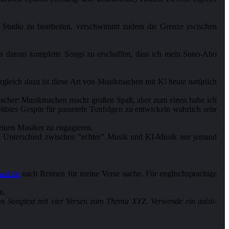
en Studio zu bearbeiten, verschwimmt zudem die Grenze zwischen
nn daraus komplette Songs zu erschaffen, dass ich mein Suno-Abo
gleich dazu ist diese Art von Musikmachen mit KI heute natürlich
ischer: Musikmachen macht großen Spaß, aber zum einen habe ich
geübtes Gespür für passende Tonfolgen zu entwickeln wahrlich sehr
einen Musiker zu engagieren.
den Unterschied zwischen "echter" Musik und KI-Musik nur jemand
auf.de
nach Reimen für meine Verse suche. Für englischsprachige
n.
nen Songtext mit vier Versen zum Thema XYZ. Verwende ein aabb-