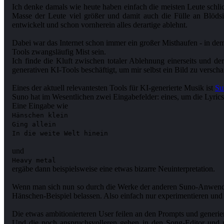
Ich denke damals wie heute haben einfach die meisten Leute schl
Masse der Leute viel größer und damit auch die Fülle an Blöds
entwickelt und schon vornherein alles derartige ablehnt.
Dabei war das Internet schon immer ein großer Misthaufen - in dem 
Tools zwangsläufig Mist sein.
Ich finde die Kluft zwischen totaler Ablehnung einerseits und 
generativen KI-Tools beschäftigt, um mir selbst ein Bild zu versch
Eines der aktuell relevantesten Tools für KI-generierte Musik ist
Su
Suno hat im Wesentlichen zwei Eingabefelder: eines, um die Lyrics
Hänschen klein
Ging allein
Heavy metal
ergäbe dann beispielsweise eine etwas bizarre Neuinterpretation.
Wenn man sich nun so durch die Werke der anderen Suno-Anwender
Hänschen-Beispiel belassen. Also einfach nur experimentieren und
Die etwas ambitionierteren User feilen an den Prompts und generi
Und die noch anspruchsvolleren gehen in den Song-Editor und p