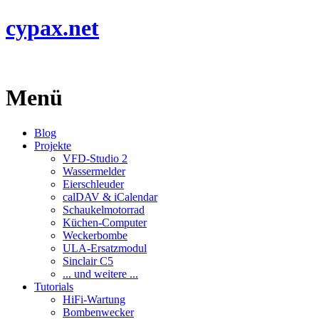
cypax.net
Menü
Blog
Projekte
VFD-Studio 2
Wassermelder
Eierschleuder
calDAV & iCalendar
Schaukelmotorrad
Küchen-Computer
Weckerbombe
ULA-Ersatzmodul
Sinclair C5
... und weitere ...
Tutorials
HiFi-Wartung
Bombenwecker