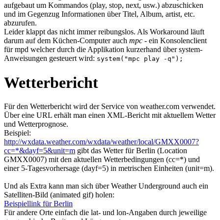
aufgebaut um Kommandos (play, stop, next, usw.) abzuschicken
und im Gegenzug Informationen über Titel, Album, artist, etc.
abzurufen.
Leider klappt das nicht immer reibungslos. Als Workaround läuft
darum auf dem Küchen-Computer auch
mpc
- ein Konsolenclient
für mpd welcher durch die Applikation kurzerhand über system-
Anweisungen gesteuert wird:
system("mpc play -q");
Wetterbericht
Für den Wetterbericht wird der Service von weather.com verwendet.
Über eine URL erhält man einen XML-Bericht mit aktuellem Wetter
und Wetterprognose.
Beispiel:
http://wxdata.weather.com/wxdata/weather/local/GMXX0007?
cc=*&dayf=5&unit=m
gibt das Wetter für Berlin (Location
GMXX0007) mit den aktuellen Wetterbedingungen (cc=*) und
einer 5-Tagesvorhersage (dayf=5) in metrischen Einheiten (unit=m).
Und als Extra kann man sich über Weather Underground auch ein
Satelliten-Bild (animated gif) holen:
Beispiellink für Berlin
Für andere Orte einfach die lat- und lon-Angaben durch jeweilige