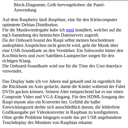
Block-Diagramm. Gelb hervorgehoben: die Panel-
Anwendung
Auf dem Raspberry läuft
Raspbian
, eine für den Kleincomputer
optimierte Debian-Distribution.
Für die Musikwiedergabe habe ich
mpd
installiert, welcher auf die
mp3-Sammlung des heimischen Dateiservers zugreift.
Da der Onboard-Sound des Raspi selbst meinen bescheidenen
audiophilen Ansprüchen nicht gerecht wird, geht die Musik über
eine USB-Soundkarte an den Verstärker. Ein Subwoofer hinter den
Kochbüchern und zwei Satelliten-Lautsprecher sorgen für den
richtigen Klang.
Die Onboard-Soundkarte wird nur für die Töne des User-Interface
verwendet.
Das Display hatte ich vor Jahren mal gekauft und ist eigentlich für
die Rückbank im Auto gedacht, damit die Kinder während der Fahrt
DVDs gucken können. Seinem Alter entsprechend hat es nur einen
Composite Video und VGA-Eingang. Für den HDMI-Ausgang des
Raspi musste also ein Konverter her. Gefühlt die halbe
Entwicklungszeit drehte sich ausschließlich darum, die fehlerfreie
Grafikausgabe per Videokonverter in Raspbian zu konfigurieren.
Ohne große Probleme hingegen wurde das per USB angebundene
Touchdisplay des Monitors von Raspbian erkannt.