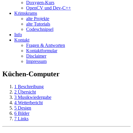
Doxygen-Kurs
OpenCV und Dev-C++
Krimskrams
alte Projekte
alte Tutorials
Codeschnipsel
Info
Kontakt
Fragen & Antworten
Kontaktformular
Disclaimer
Impressum
Küchen-Computer
1
Beschreibung
2
Übersicht
3
Musikwiedergabe
4
Wetterbericht
5
Design
6
Bilder
7
Links