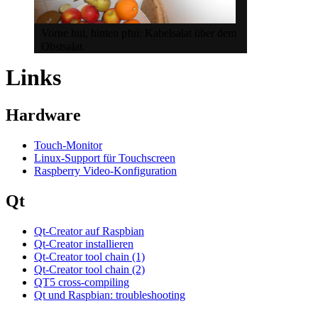
Vorne hui, hinten pfui: Kabelsalat über dem
Obstsalat.
Links
Hardware
Touch-Monitor
Linux-Support für Touchscreen
Raspberry Video-Konfiguration
Qt
Qt-Creator auf Raspbian
Qt-Creator installieren
Qt-Creator tool chain (1)
Qt-Creator tool chain (2)
QT5 cross-compiling
Qt und Raspbian: troubleshooting