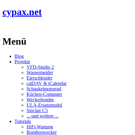
cypax.net
Menü
Blog
Projekte
VFD-Studio 2
Wassermelder
Eierschleuder
calDAV & iCalendar
Schaukelmotorrad
Küchen-Computer
Weckerbombe
ULA-Ersatzmodul
Sinclair C5
... und weitere ...
Tutorials
HiFi-Wartung
Bombenwecker