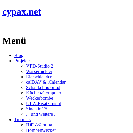
cypax.net
Menü
Blog
Projekte
VFD-Studio 2
Wassermelder
Eierschleuder
calDAV & iCalendar
Schaukelmotorrad
Küchen-Computer
Weckerbombe
ULA-Ersatzmodul
Sinclair C5
... und weitere ...
Tutorials
HiFi-Wartung
Bombenwecker