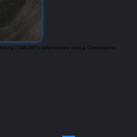
ilenberg (1848-1927), aufgenommen von o.g. Grammophon: