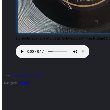
Hörprobe aus "Die Mühle im Schwarzwald" von Richard E
Tags:
Grammophon
,
Musik
Kategorie:
Technik