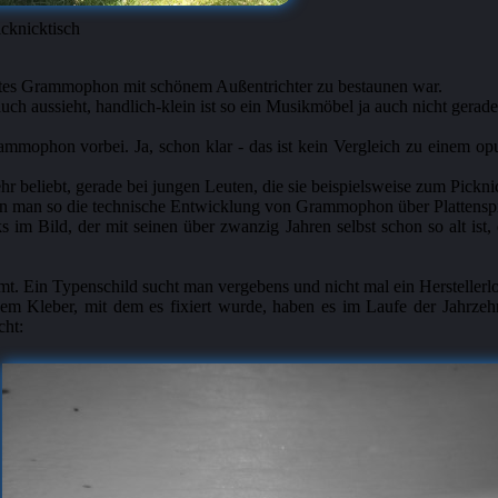
cknicktisch
altes Grammophon mit schönem Außentrichter zu bestaunen war.
ch aussieht, handlich-klein ist so ein Musikmöbel ja auch nicht gerade.
mmophon vorbei. Ja, schon klar - das ist kein Vergleich zu einem opu
 beliebt, gerade bei jungen Leuten, die sie beispielsweise zum Pickn
 man so die technische Entwicklung von Grammophon über Plattenspie
s im Bild, der mit seinen über zwanzig Jahren selbst schon so alt is
. Ein Typenschild sucht man vergebens und nicht mal ein Herstellerlo
m Kleber, mit dem es fixiert wurde, haben es im Laufe der Jahrzehn