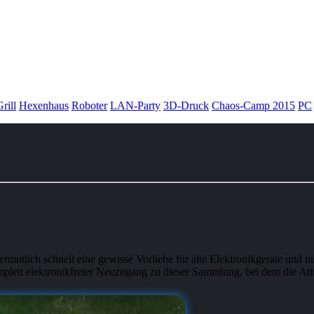
rill
Hexenhaus
Roboter
LAN-Party
3D-Druck
Chaos-Camp 2015
PC
utlich schnell eine gewisse Vorliebe für alte Elektronikgeräte und i
tt elektronikfreier Neuzugang zu dieser Sammlung, bei dem die At­tri