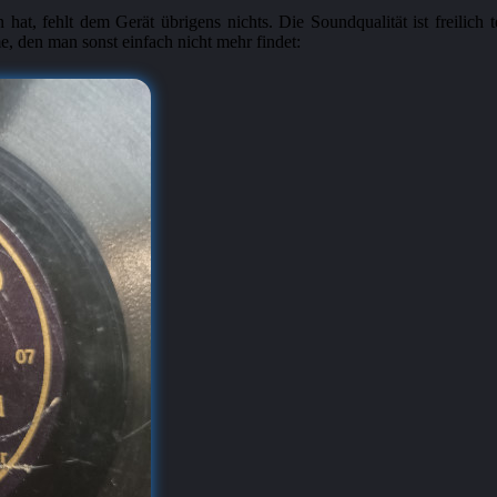
hat, fehlt dem Gerät übrigens nichts. Die Soundqualität ist freilich 