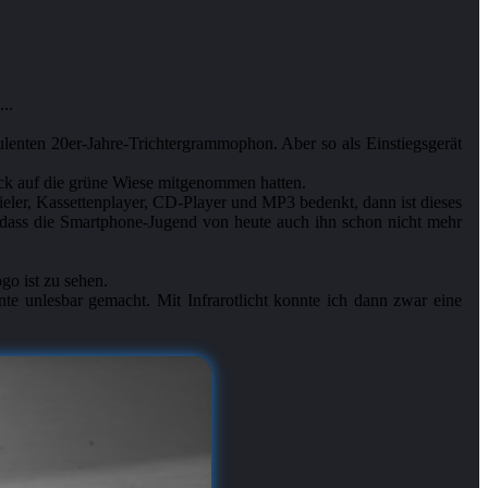
..
lenten 20er-Jahre-Trichtergrammophon. Aber so als Einstiegsgerät
ick auf die grüne Wiese mitgenommen hatten.
ler, Kassettenplayer, CD-Player und MP3 bedenkt, dann ist dieses
t, dass die Smartphone-Jugend von heute auch ihn schon nicht mehr
go ist zu sehen.
te unlesbar gemacht. Mit Infrarotlicht konnte ich dann zwar eine