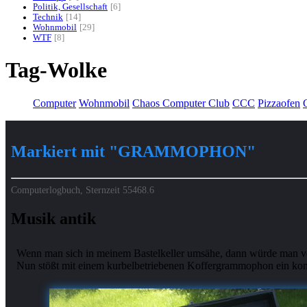
Politik, Gesellschaft
6
Technik
14
Wohnmobil
29
WTF
8
Tag-Wolke
Computer
Wohnmobil
Chaos Computer Club
CCC
Pizzaofen
G
Markiert mit "GRAMMOPHON"
Computerlogbuch, Sternzeit
55468.6
Musik antik
Wenn man sich in meinem Bastelkeller umsähe, dann würde man verm
Nun stößt mit einem kurbelbetriebenen Koffergrammophon ein komple