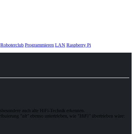
Roboterclub
Programmieren
LAN
Raspberry Pi
nsbesondere auch alte HiFi-Technik erkennen.
­bu­ie­rung
"alt"
ebenso untertrieben, wie
"HiFi"