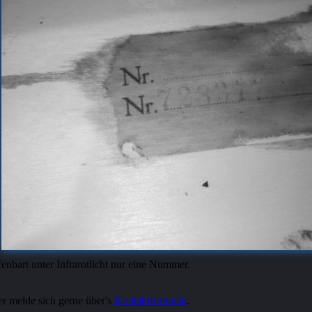
enbart unter Infrarotlicht nur eine Nummer.
er melde sich gerne über's
Kontaktformular
.