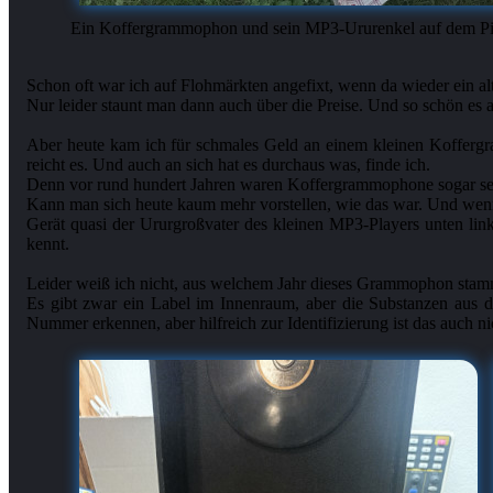
Ein Koffergrammophon und sein MP3-Ururenkel auf dem Pi
Schon oft war ich auf Flohmärkten angefixt, wenn da wieder ein 
Nur leider staunt man dann auch über die Preise. Und so schön es au
Aber heute kam ich für schmales Geld an einem kleinen Koffergra
reicht es. Und auch an sich hat es durchaus was, finde ich.
Denn vor rund hundert Jahren waren Koffergrammophone sogar sehr
Kann man sich heute kaum mehr vorstellen, wie das war. Und wenn
Gerät quasi der Ururgroßvater des kleinen MP3-Players unten link
kennt.
Leider weiß ich nicht, aus welchem Jahr dieses Grammophon stammt
Es gibt zwar ein Label im Innenraum, aber die Substanzen aus de