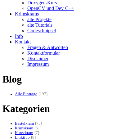
Doxygen-Kurs
OpenCV und Dev-C++
Krimskrams
alte Projekte
alte Tutorials
Codeschnipsel
Info
Kontakt
Fragen & Antworten
Kontaktformular
Disclaimer
Impressum
Blog
Alle Einträge
197
Kategorien
Bastelkram
75
Krimskram
61
Kunstkram
7
Linktipp
8