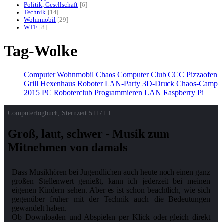
Politik, Gesellschaft
6
Technik
14
Wohnmobil
29
WTF
8
Tag-Wolke
Computer
Wohnmobil
Chaos Computer Club
CCC
Pizzaofen
Grill
Hexenhaus
Roboter
LAN-Party
3D-Druck
Chaos-Camp
2015
PC
Roboterclub
Programmieren
LAN
Raspberry Pi
Computerlogbuch, Sternzeit
51171.1
Groß, laut, schwer - Musik zum
Mitnehmen von damals
Dass Musikhören bei Jugendlichen auch heute noch einen ganz
großen Stellenwert genießt, kann ich jederzeit bei meinen
eigenen Kindern sehen. Aber es ist schon beachtlich, wie sich
gegenüber früher mit der Technik auch die Bedeutungen
gewandelt haben.
Ob Downloaden und Abspielen per Klick oder gleich direkt