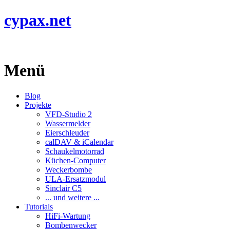
cypax.net
Menü
Blog
Projekte
VFD-Studio 2
Wassermelder
Eierschleuder
calDAV & iCalendar
Schaukelmotorrad
Küchen-Computer
Weckerbombe
ULA-Ersatzmodul
Sinclair C5
... und weitere ...
Tutorials
HiFi-Wartung
Bombenwecker