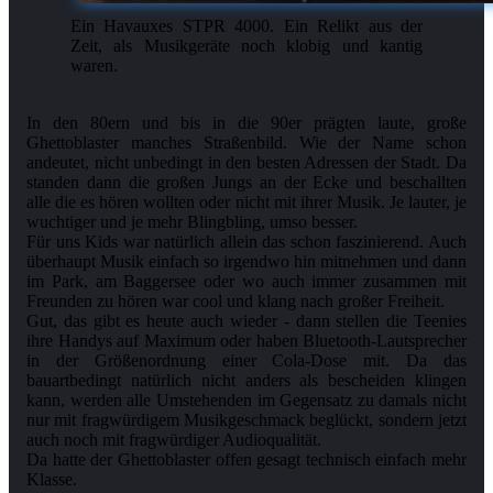
Ein Havauxes STPR 4000. Ein Relikt aus der
Zeit, als Musikgeräte noch klobig und kantig
waren.
In den 80ern und bis in die 90er prägten laute, große
Ghettoblaster manches Straßenbild. Wie der Name schon
andeutet, nicht unbedingt in den besten Adressen der Stadt. Da
standen dann die großen Jungs an der Ecke und beschallten
alle die es hören wollten oder nicht mit ihrer Musik. Je lauter, je
wuchtiger und je mehr Blingbling, umso besser.
Für uns Kids war natürlich allein das schon faszinierend. Auch
überhaupt Musik einfach so irgendwo hin mitnehmen und dann
im Park, am Baggersee oder wo auch immer zusammen mit
Freunden zu hören war cool und klang nach großer Freiheit.
Gut, das gibt es heute auch wieder - dann stellen die Teenies
ihre Handys auf Maximum oder haben Bluetooth-Lautsprecher
in der Größenordnung einer Cola-Dose mit. Da das
bauartbedingt natürlich nicht anders als bescheiden klingen
kann, werden alle Umstehenden im Gegensatz zu damals nicht
nur mit fragwürdigem Musikgeschmack beglückt, sondern jetzt
auch noch mit fragwürdiger Audioqualität.
Da hatte der Ghettoblaster offen gesagt technisch einfach mehr
Klasse.