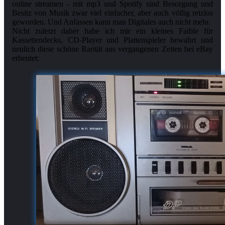
online streamen - mit mp3 und Spotify sind Besorgung und
Besitz von Musik zwar viel einfacher, aber auch völlig reizlos
geworden. Und Anfassen kann man Digitales auch nicht mehr.
Nicht zuletzt daher habe ich mir ein kleines Faible für
Kassettendecks, CD-Player und Plattenspieler bewahrt und
neulich diese schöne Rarität aus vergangenen Zeiten bei eBay
erbeutet: