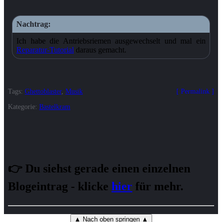
Ich habe die Antriebsriemen ausgewechselt und mal ein
Reparatur-Tutorial
daraus gemacht.
Tags:
Ghettoblaster
,
Musik
Permalink
Kategorie:
Bastelkram
👉 Du siehst gerade einen einzelnen
Blogeintrag - klicke
hier
für mehr.
▲ Nach oben springen ▲