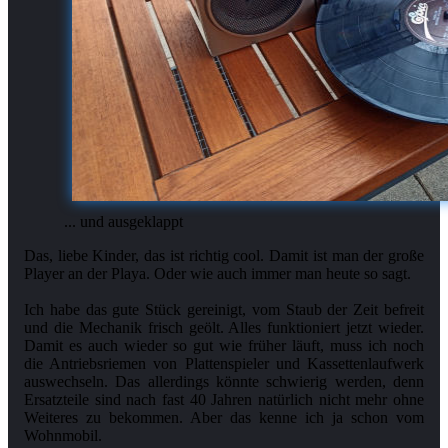
... und ausgeklappt
Das, liebe Kinder, das ist richtig cool. Damit ist man der große
Player an der Playa. Oder wie auch immer man heute so sagt.
Ich habe das gute Stück gereinigt, vom Staub der Zeit befreit
und die Mechanik frisch geölt. Alles funktioniert jetzt wieder.
Damit es auch wieder so gut wie früher läuft, muss ich noch
die Antriebsriemen von Plattenspieler und Kassettenlaufwerk
auswechseln. Das allerdings könnte schwierig werden, denn
Ersatzteile sind nach fast 40 Jahren natürlich nicht mehr ohne
Weiteres zu bekommen. Aber das kenne ich ja schon vom
Wohnmobil.