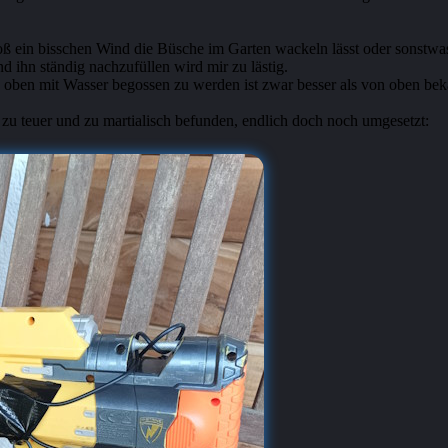
ß ein bisschen Wind die Büsche im Garten wackeln lässt oder sonstwas 
nd ihn ständig nachzufüllen wird mir zu lästig.
n oben mit Wasser begossen zu werden ist zwar besser als von oben bek