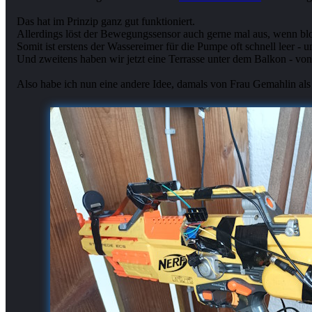
Das hat im Prinzip ganz gut funktioniert.
Allerdings löst der Bewegungssensor auch gerne mal aus, wenn blo
Somit ist erstens der Wassereimer für die Pumpe oft schnell leer - u
Und zweitens haben wir jetzt eine Terrasse unter dem Balkon - vo