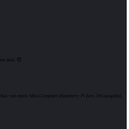
en lässt. 😈
Relais von einem Mini-Computer (
Raspberry Pi Zero 2W
) ausgelöst,