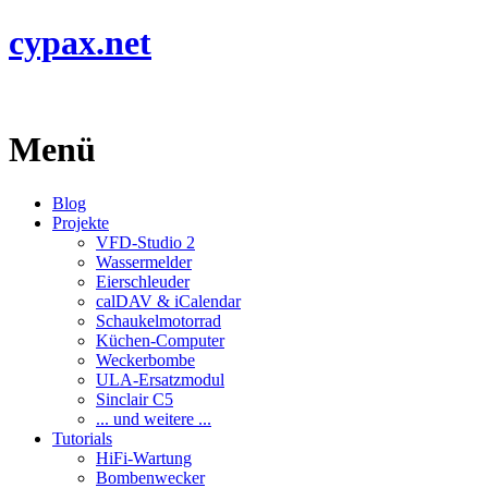
cypax.net
Menü
Blog
Projekte
VFD-Studio 2
Wassermelder
Eierschleuder
calDAV & iCalendar
Schaukelmotorrad
Küchen-Computer
Weckerbombe
ULA-Ersatzmodul
Sinclair C5
... und weitere ...
Tutorials
HiFi-Wartung
Bombenwecker