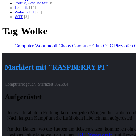
Politik, Gesellschaft
6
Technik
14
Wohnmobil
29
WTF
8
Tag-Wolke
Computer
Wohnmobil
Chaos Computer Club
CCC
Pizzaofen
G
Markiert mit "RASPBERRY PI"
Computerlogbuch, Sternzeit
56268.4
Aufgerüstet
Jedes Jahr ab dem Frühling kommen jeden Morgen die Tauben und
Nach langem Kampf um die Lufthoheit habe ich nun aufgerüstet!
An den Balken, wo die Tauben am liebsten sitzen, komme ich ohne ri
Fast vier Jahre lang war darum mein
DIY-Wasserwerfer
mit Bewegu