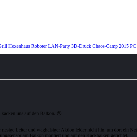
rill
Hexenhaus
Roboter
LAN-Party
3D-Druck
Chaos-Camp 2015
PC
 kacken uns auf den Balkon. 😠
esige Leiter und waghalsiger Aktion leider nicht hin, um dort ein Netz 
ngssensor am Balkon montiert und auf den Kackbalken gerichtet.