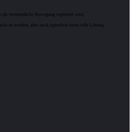
als vermeintliche Bewegung registriert wird.
ackt zu werden, aber auch irgendwie keine tolle Lösung.