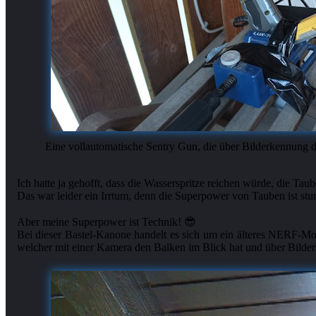
Eine vollautomatische Sentry Gun, die über Bilderkennung d
Ich hatte ja gehofft, dass die Wasserspritze reichen würde, die Tau
Das war leider ein Irrtum, denn die Superpower von Tauben ist stu
Aber meine Superpower ist Technik! 😎
Bei dieser Bastel-Kanone handelt es sich um ein älteres NERF-Mo