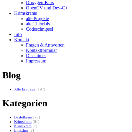
Doxygen-Kurs
OpenCV und Dev-C++
Krimskrams
alte Projekte
alte Tutorials
Codeschnipsel
Info
Kontakt
Fragen & Antworten
Kontaktformular
Disclaimer
Impressum
Blog
Alle Einträge
197
Kategorien
Bastelkram
75
Krimskram
61
Kunstkram
7
Linktipp
8