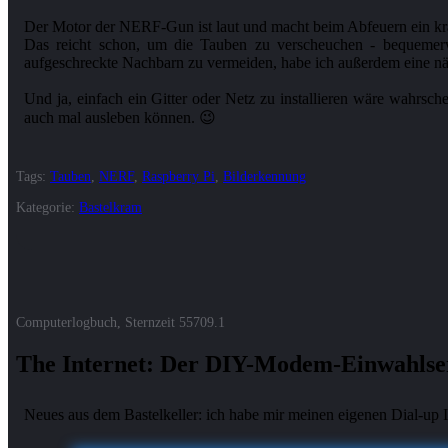
Der Motor der NERF-Gun ist laut und macht beim Abfeuern ein kra
Das reicht schon, um die Tauben zu verscheuchen - bequemerw
aufgeschreckte Nachbarn zu vermeiden, habe ich außerdem eine nä
Und ja, einfach ein Gitter oder Netz zu installieren wäre wahrsc
Tags:
Tauben
,
NERF
,
Raspberry Pi
,
Bilderkennung
Kategorie:
Bastelkram
Computerlogbuch, Sternzeit
55709.1
The Internet: Der DIY-Modem-Einwahlse