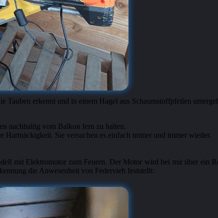
ie Tauben erkennt und in einem Hagel aus Schaumstoffpfeilen untergeh
ben nachhaltig vom Balkon fern zu halten.
re Hartnäckigkeit. Sie versuchen es einfach immer und immer wieder.
dell mit Elektromotor zum Feuern. Der Motor wird bei mir über ein 