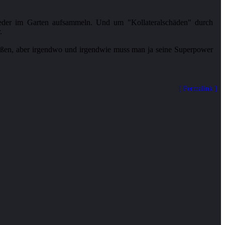
ieder im Garten aufsammeln. Und um "Kollateralschäden" durch
.
chießen, aber irgendwo und irgendwie muss man ja seine Superpower
Permalink