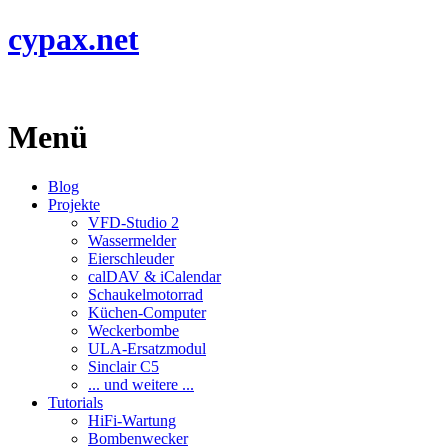
cypax.net
Menü
Blog
Projekte
VFD-Studio 2
Wassermelder
Eierschleuder
calDAV & iCalendar
Schaukelmotorrad
Küchen-Computer
Weckerbombe
ULA-Ersatzmodul
Sinclair C5
... und weitere ...
Tutorials
HiFi-Wartung
Bombenwecker