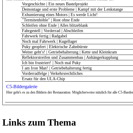
Vorgeschichte | Ein neues Bastelprojekt
Demontage und erste Probleme | Kampf mit der Lenkstange
Exhumierung eines Motors | Es werde Licht!
"Termitenhöhle" | Rost ohne Ende
Schleifen ohne Ende | Alles blitzeblank
Fahrgestell | Vorderrad | Abschleifen
Fahrwerk fertig | Radgabel
Noch mal Fahrwerk | Kugellager
Puky geopfert | Elektrische Zahnbürste
Weiter geht's! | Getriebehalterung | Kette und Kleinkram
Reflektorstreifen und Zusammenbau | Anhängerkupplung
Ich bin frustriert! | Noch mal Puky
I am Iron Man! | Getriebehalterung fertig
Vorderradfelge | Verkehrsrechtliches
Ersatz für den ULA-Chip
C5-Bildergalerie
Hier geht's es zu den Bildern der Restauration. Möglicherweise nützlich für alle C5-Bastler
Links zum Thema