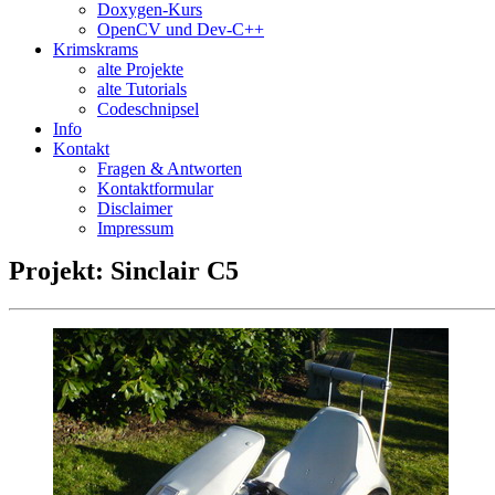
Doxygen-Kurs
OpenCV und Dev-C++
Krimskrams
alte Projekte
alte Tutorials
Codeschnipsel
Info
Kontakt
Fragen & Antworten
Kontaktformular
Disclaimer
Impressum
Projekt: Sinclair C5