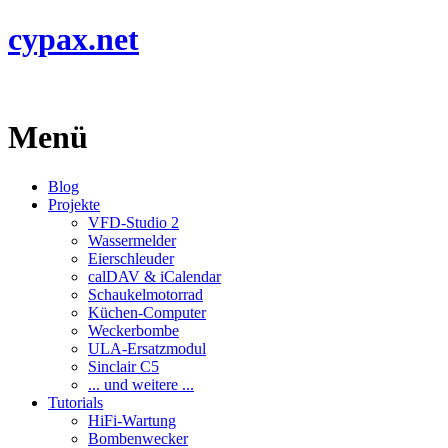
cypax.net
Menü
Blog
Projekte
VFD-Studio 2
Wassermelder
Eierschleuder
calDAV & iCalendar
Schaukelmotorrad
Küchen-Computer
Weckerbombe
ULA-Ersatzmodul
Sinclair C5
... und weitere ...
Tutorials
HiFi-Wartung
Bombenwecker