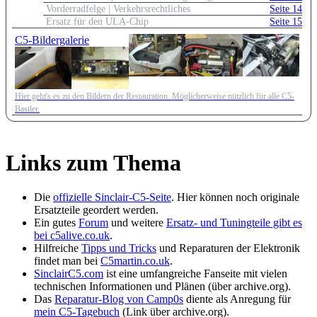
Vorderradfelge | Verkehrsrechtliches
Seite 14
Ersatz für den ULA-Chip
Seite 15
C5-Bildergalerie
Hier geht's es zu den Bildern der Restauration. Möglicherweise nützlich für alle C5-
Bastler.
Links zum Thema
Die
offizielle Sinclair-C5-Seite
. Hier können noch originale
Ersatzteile geordert werden.
Ein gutes
Forum
und weitere
Ersatz- und Tuningteile gibt es
bei c5alive.co.uk
.
Hilfreiche
Tipps und Tricks
und Reparaturen der Elektronik
findet man bei
C5martin.co.uk
.
SinclairC5.com
ist eine umfangreiche Fanseite mit vielen
technischen Informationen und Plänen (über archive.org).
Das
Reparatur-Blog von Camp0s
diente als Anregung für
mein C5-Tagebuch
(Link über archive.org).