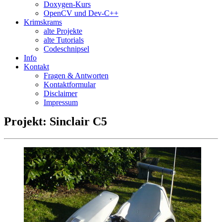
Doxygen-Kurs
OpenCV und Dev-C++
Krimskrams
alte Projekte
alte Tutorials
Codeschnipsel
Info
Kontakt
Fragen & Antworten
Kontaktformular
Disclaimer
Impressum
Projekt: Sinclair C5