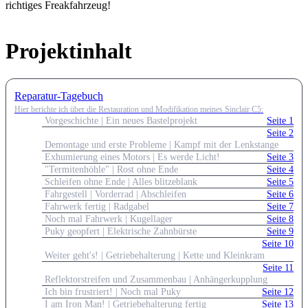
richtiges Freakfahrzeug!
Projektinhalt
Reparatur-Tagebuch
Hier berichte ich über die Restauration und Modifikation meines Sinclair C5:
Vorgeschichte | Ein neues Bastelprojekt
Seite 1
Seite 2
Demontage und erste Probleme | Kampf mit der Lenkstange
Exhumierung eines Motors | Es werde Licht!
Seite 3
"Termitenhöhle" | Rost ohne Ende
Seite 4
Schleifen ohne Ende | Alles blitzeblank
Seite 5
Fahrgestell | Vorderrad | Abschleifen
Seite 6
Fahrwerk fertig | Radgabel
Seite 7
Noch mal Fahrwerk | Kugellager
Seite 8
Puky geopfert | Elektrische Zahnbürste
Seite 9
Seite 10
Weiter geht's! | Getriebehalterung | Kette und Kleinkram
Seite 11
Reflektorstreifen und Zusammenbau | Anhängerkupplung
Ich bin frustriert! | Noch mal Puky
Seite 12
I am Iron Man! | Getriebehalterung fertig
Seite 13