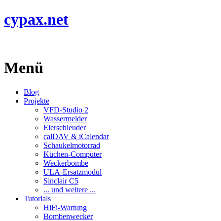
cypax.net
Menü
Blog
Projekte
VFD-Studio 2
Wassermelder
Eierschleuder
calDAV & iCalendar
Schaukelmotorrad
Küchen-Computer
Weckerbombe
ULA-Ersatzmodul
Sinclair C5
... und weitere ...
Tutorials
HiFi-Wartung
Bombenwecker