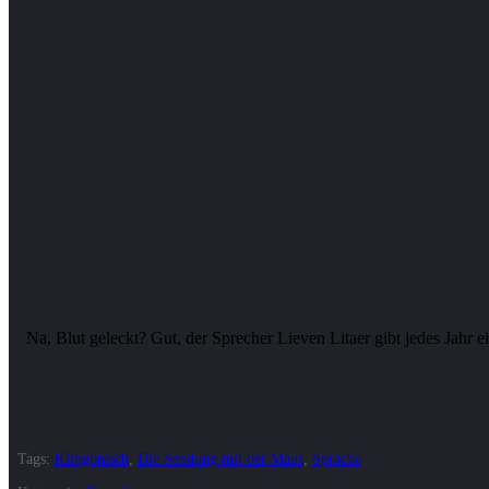
Na, Blut geleckt? Gut, der Sprecher Lieven Litaer gibt jedes Jahr 
Tags:
Klingonisch
,
Die Sendung mit der Maus
,
Sprache