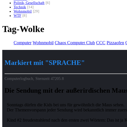
Politik, Gesellschaft
6
Technik
14
Wohnmobil
29
WTF
8
Tag-Wolke
Computer
Wohnmobil
Chaos Computer Club
CCC
Pizzaofen
G
Markiert mit "SPRACHE"
Computerlogbuch, Sternzeit
47205.8
Die Sendung mit der außerirdischen Mau
Sonntags dürfen die Kids bei uns für gewöhnlich die Maus sehen.
Der Themenvorspann jeder Sendung wird bekanntlich immer zuerst 
Kind #2 freudestrahlend nach den ersten zwei Wörtern: Das ist ja 