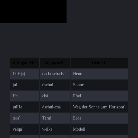
tlhIngan Hol
Aussprache
Deutsch
DaHjaj
dachdschadsch
Heute
jul
dschul
Sonne
He
chä
Pfad
julHe
dschul-chä
Weg der Sonne (am Horizont)
tera'
Tera!
Erde
velqa'
welka!
Modell