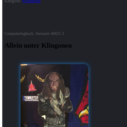
Kategorie:
Krimskram
Computerlogbuch, Sternzeit
46825.3
Allein unter Klingonen