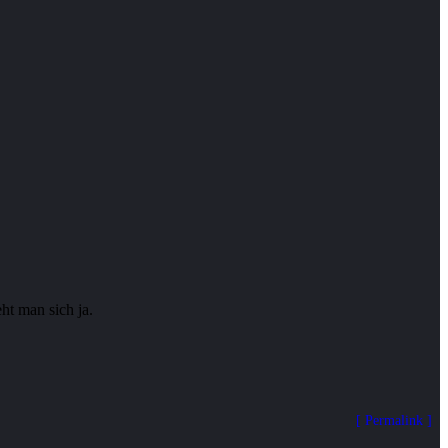
ieht man sich ja.
Permalink