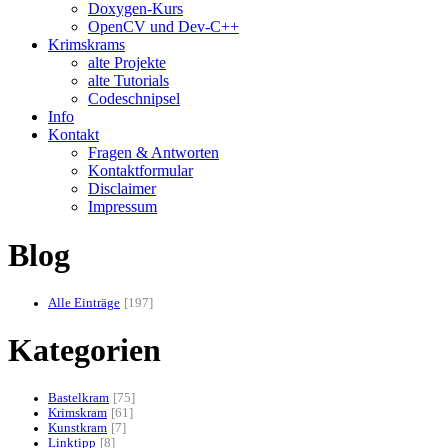
Doxygen-Kurs
OpenCV und Dev-C++
Krimskrams
alte Projekte
alte Tutorials
Codeschnipsel
Info
Kontakt
Fragen & Antworten
Kontaktformular
Disclaimer
Impressum
Blog
Alle Einträge
197
Kategorien
Bastelkram
75
Krimskram
61
Kunstkram
7
Linktipp
8