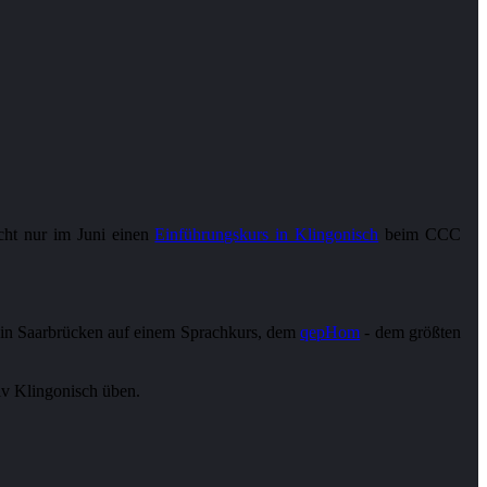
icht nur im Juni einen
Einführungskurs in Klingonisch
beim CCC
he in Saarbrücken auf einem Sprachkurs, dem
qepHom
- dem größten
siv Klingonisch üben.