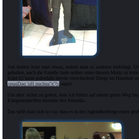
Am besten lernt man etwas, indem man es anderen beibringt. 
gehalten, auch die Familie hatte seither unter diesem Motto zu leide
nuqDaq 'oH puchpa''e'?
sagen.
Um aber sicher zu gehen, dass ich bisher auf einem guten Weg bin
Klingonentreffen diesseits des Atlantiks.
Das stellt man sich so vor, dass es in der Jugendherberge einen gr