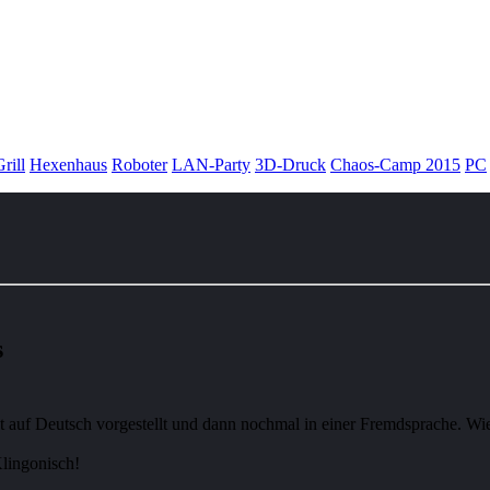
rill
Hexenhaus
Roboter
LAN-Party
3D-Druck
Chaos-Camp 2015
PC
s
auf Deutsch vorgestellt und dann nochmal in einer Fremdsprache. Wie
Klingonisch!