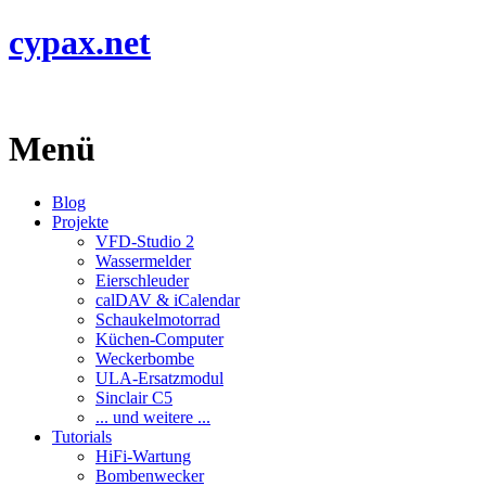
cypax.net
Menü
Blog
Projekte
VFD-Studio 2
Wassermelder
Eierschleuder
calDAV & iCalendar
Schaukelmotorrad
Küchen-Computer
Weckerbombe
ULA-Ersatzmodul
Sinclair C5
... und weitere ...
Tutorials
HiFi-Wartung
Bombenwecker