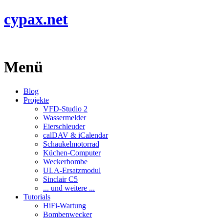
cypax.net
Menü
Blog
Projekte
VFD-Studio 2
Wassermelder
Eierschleuder
calDAV & iCalendar
Schaukelmotorrad
Küchen-Computer
Weckerbombe
ULA-Ersatzmodul
Sinclair C5
... und weitere ...
Tutorials
HiFi-Wartung
Bombenwecker