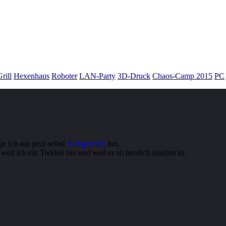
rill
Hexenhaus
Roboter
LAN-Party
3D-Druck
Chaos-Camp 2015
PC
 ich mir jetzt selbst
Klingonisch
bei.