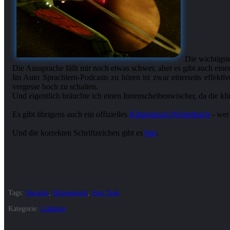
Die wichtigst
Die Aussprache fällt mir noch etwas schwer, aber es gibt auch ein
Im Auto Sprachlern-Podcasts zu hören ist zwar einerseits effekti
vergesse hoch zu schalten.
Und eigentlich bräuchte ich einen Innenscheibenwischer, da die kli
Es gibt übrigens auch ein offizielles
Klingonisch-Wörterbuch
- wer 
Und die korrekten Schriftzeichen gibt es
hier
.
Tags:
Sprache
,
Klingonisch
,
Star Trek
Kategorie:
Linktipp