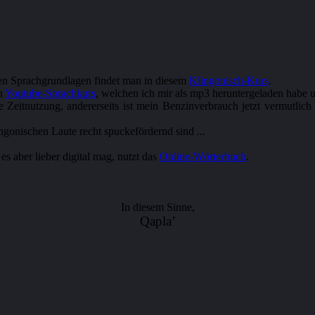
en Sprachgrundlagen findet man in diesem
Klingonisch-Kurs
.
en
Youtube-Sprachkurs
, welchen ich mir als mp3 heruntergeladen habe u
ve Zeitnutzung, andererseits ist mein Benzinverbrauch jetzt vermutli
ngonischen Laute recht spuckefördernd sind ...
es aber lieber digital mag, nutzt das
Online-Wörterbuch
.
Qapla’