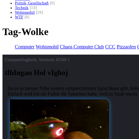
Politik, Gesellschaft
6
Technik
14
Wohnmobil
29
WTF
8
Tag-Wolke
Computer
Wohnmobil
Chaos Computer Club
CCC
Pizzaofen
G
Computerlogbuch, Sternzeit
45509.1
tlhIngan Hol vIghoj
Da es in meiner Nähe keinen entsprechenden Sprachkurs gibt, bringe