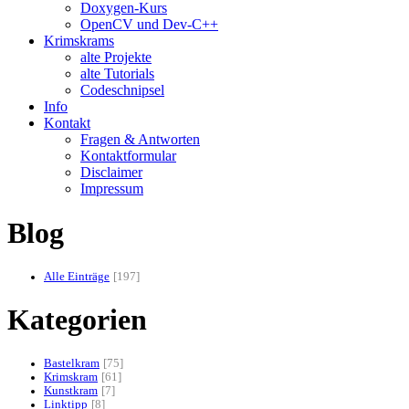
Doxygen-Kurs
OpenCV und Dev-C++
Krimskrams
alte Projekte
alte Tutorials
Codeschnipsel
Info
Kontakt
Fragen & Antworten
Kontaktformular
Disclaimer
Impressum
Blog
Alle Einträge
197
Kategorien
Bastelkram
75
Krimskram
61
Kunstkram
7
Linktipp
8