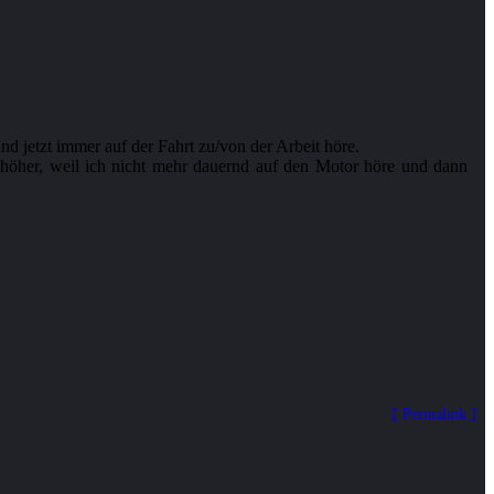
nd jetzt immer auf der Fahrt zu/von der Arbeit höre.
ch höher, weil ich nicht mehr dauernd auf den Motor höre und dann
Permalink