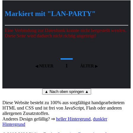
Markiert mit "LAN-PARTY"
Eine Verbindung zur Datenbank konnte nicht hergestellt werden.
Diese Seite wird dadurch nicht richtig angezeigt!
1
NEUER
ÄLTER
▲ Nach oben springen ▲
Diese Website besteht zu 100% aus sorgfältigst handgearbeitetem
HTML und CSS und ist frei von JavaScript, Flash oder anderen
allergenen Zusatzstoffen.
Anderes Design gefällig? ⇒
heller Hintergrund
,
dunkler
Hintergrund