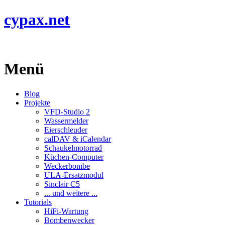
cypax.net
Menü
Blog
Projekte
VFD-Studio 2
Wassermelder
Eierschleuder
calDAV & iCalendar
Schaukelmotorrad
Küchen-Computer
Weckerbombe
ULA-Ersatzmodul
Sinclair C5
... und weitere ...
Tutorials
HiFi-Wartung
Bombenwecker