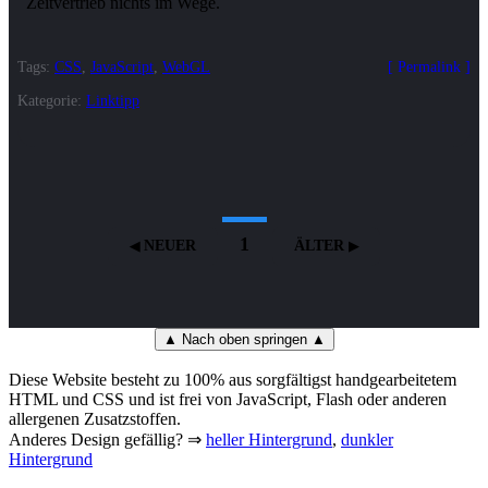
Tags:
CSS
,
JavaScript
,
WebGL
Permalink
Kategorie:
Linktipp
1
NEUER
ÄLTER
▲ Nach oben springen ▲
Diese Website besteht zu 100% aus sorgfältigst handgearbeitetem
HTML und CSS und ist frei von JavaScript, Flash oder anderen
allergenen Zusatzstoffen.
Anderes Design gefällig? ⇒
heller Hintergrund
,
dunkler
Hintergrund