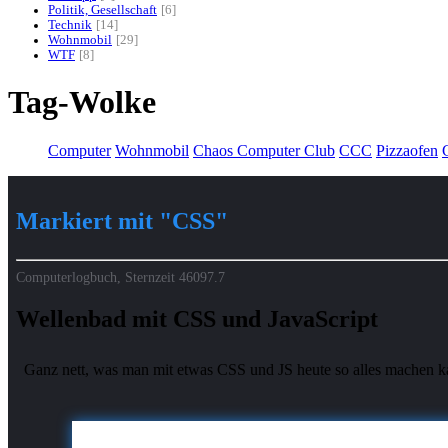
Politik, Gesellschaft
6
Technik
14
Wohnmobil
29
WTF
8
Tag-Wolke
Computer
Wohnmobil
Chaos Computer Club
CCC
Pizzaofen
G
Markiert mit "CSS"
Computerlogbuch, Sternzeit
46097.7
Wellenbad mit CSS und JavaScript
Ganz nett, was man mit etwas CSS und JS heute so alles machen k