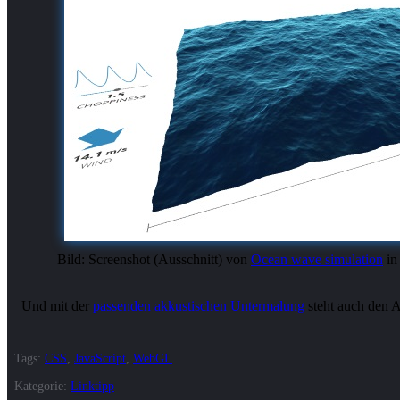
Bild: Screenshot (Ausschnitt) von
Ocean wave simulation
in
Und mit der
passenden akkustischen Untermalung
Tags:
CSS
,
JavaScript
,
WebGL
Kategorie:
Linktipp