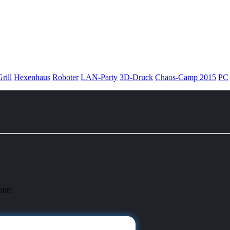
rill
Hexenhaus
Roboter
LAN-Party
3D-Druck
Chaos-Camp 2015
PC
ann: