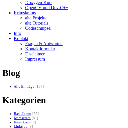
Doxygen-Kurs
OpenCV und Dev-C++
Krimskrams
alte Projekte
alte Tutorials
Codeschnipsel
Info
Kontakt
Fragen & Antworten
Kontaktformular
Disclaimer
Impressum
Blog
Alle Einträge
197
Kategorien
Bastelkram
75
Krimskram
61
Kunstkram
7
Linktipp
8