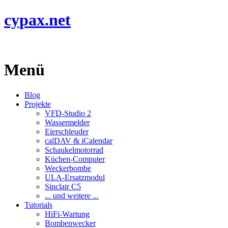
cypax.net
Menü
Blog
Projekte
VFD-Studio 2
Wassermelder
Eierschleuder
calDAV & iCalendar
Schaukelmotorrad
Küchen-Computer
Weckerbombe
ULA-Ersatzmodul
Sinclair C5
... und weitere ...
Tutorials
HiFi-Wartung
Bombenwecker