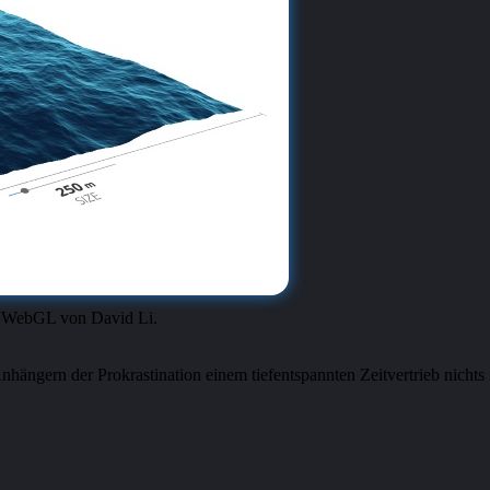
 WebGL von David Li.