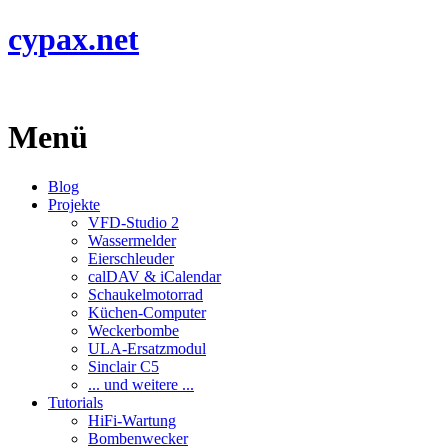
cypax.net
Menü
Blog
Projekte
VFD-Studio 2
Wassermelder
Eierschleuder
calDAV & iCalendar
Schaukelmotorrad
Küchen-Computer
Weckerbombe
ULA-Ersatzmodul
Sinclair C5
... und weitere ...
Tutorials
HiFi-Wartung
Bombenwecker