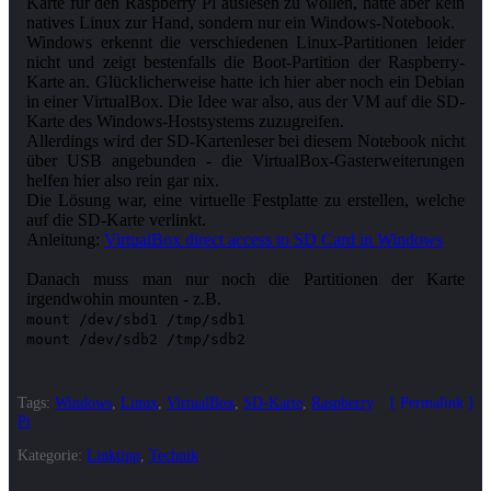
Karte für den Raspberry Pi auslesen zu wollen, hatte aber kein
natives Linux zur Hand, sondern nur ein Windows-Notebook.
Windows erkennt die verschiedenen Linux-Partitionen leider
nicht und zeigt bestenfalls die Boot-Partition der Raspberry-
Karte an. Glücklicherweise hatte ich hier aber noch ein Debian
in einer VirtualBox. Die Idee war also, aus der VM auf die SD-
Karte des Windows-Hostsystems zuzugreifen.
Allerdings wird der SD-Kartenleser bei diesem Notebook nicht
über USB angebunden - die VirtualBox-Gasterweiterungen
helfen hier also rein gar nix.
Die Lösung war, eine virtuelle Festplatte zu erstellen, welche
auf die SD-Karte verlinkt.
Anleitung:
VirtualBox direct access to SD Card in Windows
Danach muss man nur noch die Partitionen der Karte
mount /dev/sbd1 /tmp/sdb1
mount /dev/sdb2 /tmp/sdb2
Tags:
Windows
,
Linux
,
VirtualBox
,
SD-Karte
,
Raspberry
Permalink
Pi
Kategorie:
Linktipp
,
Technik