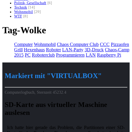
Politik, Gesellschaft
6
Technik
14
Wohnmobil
29
WTF
8
Tag-Wolke
Computer
Wohnmobil
Chaos Computer Club
CCC
Pizzaofen
Grill
Hexenhaus
Roboter
LAN-Party
3D-Druck
Chaos-Camp
2015
PC
Roboterclub
Programmieren
LAN
Raspberry Pi
Markiert mit "VIRTUALBOX"
Computerlogbuch, Sternzeit
45232.4
SD-Karte aus virtueller Maschine
auslesen
Ich hatte hier gerade das Problem, die Partitionen einer SD-