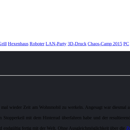
rill
Hexenhaus
Roboter
LAN-Party
3D-Druck
Chaos-Camp 2015
PC
ich mal wieder Zeit am Wohnmobil zu werkeln. Angesagt war diesmal 
Stopperkeil mit dem Hinterrad überfahren habe und der resultierend
nd endgültig fertig mit der Welt. Ohne Ausgleichmöglichkeit über die
Z