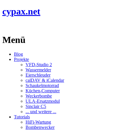
cypax.net
Menü
Blog
Projekte
VFD-Studio 2
Wassermelder
Eierschleuder
calDAV & iCalendar
Schaukelmotorrad
Küchen-Computer
Weckerbombe
ULA-Ersatzmodul
Sinclair C5
... und weitere ...
Tutorials
HiFi-Wartung
Bombenwecker