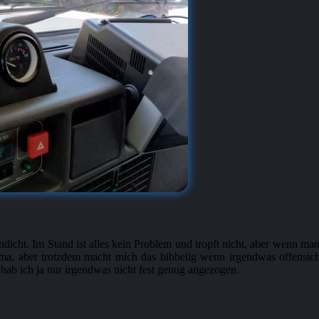
ndicht. Im Stand ist alles kein Problem und tropft nicht, aber wenn
ma, aber trotzdem macht mich das hibbelig wenn irgendwas offensich