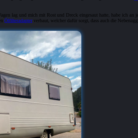
agen lag und mich mit Rost und Dreck eingesaut hatte, habe ich an 
nen
Ölfilteradapter