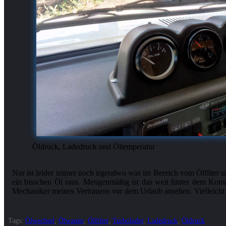
Öldruck, Ladedruck und Öltemperatur
Nur ist leider immer noch irgendwo was im Bereich vom Ölfilter u
ein bisschen Öl raus. Mengenmäßig ist das weit hinter dem Kom
Tags:
Ölwechsel
,
Ölwanne
,
Ölfilter
,
Turbolader
,
Ladedruck
,
Öldruck