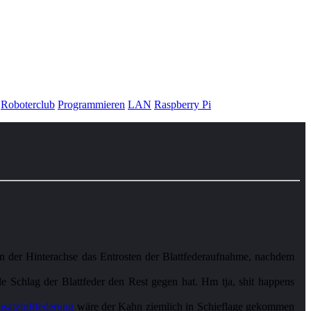
Roboterclub
Programmieren
LAN
Raspberry Pi
an der Hinterachse das Entrosten der Blattfederaufnahme, nachdem
e Schlag der Blattfeder den Rest gegen hat. Hm tja, shit happens
usatzluftfederung
wäre der Kahn ziemlich in Schieflage gekommen