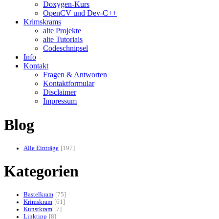
Doxygen-Kurs
OpenCV und Dev-C++
Krimskrams
alte Projekte
alte Tutorials
Codeschnipsel
Info
Kontakt
Fragen & Antworten
Kontaktformular
Disclaimer
Impressum
Blog
Alle Einträge
197
Kategorien
Bastelkram
75
Krimskram
61
Kunstkram
7
Linktipp
8