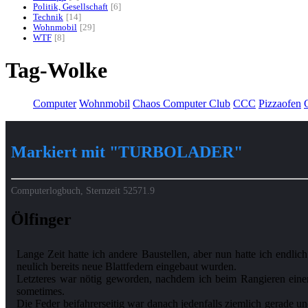
Politik, Gesellschaft
6
Technik
14
Wohnmobil
29
WTF
8
Tag-Wolke
Computer
Wohnmobil
Chaos Computer Club
CCC
Pizzaofen
G
Markiert mit "TURBOLADER"
Computerlogbuch, Sternzeit
52571.9
Ölfinger
Lange Zeit hatte ich andere Baustellen, aber nun hatte ich endl
neulich bereits neue Blattfedern eingebaut wurden.
Letzteres war nötig geworden, nachdem ich beim Rangieren einen 
sometimes.
Die Feder beifahrerseitig war danach jedenfalls ziemlich gerade u