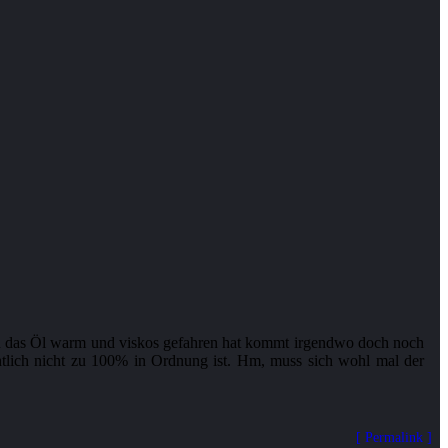
 man das Öl warm und viskos gefahren hat kommt irgendwo doch noch
tlich nicht zu 100% in Ordnung ist. Hm, muss sich wohl mal der
Permalink