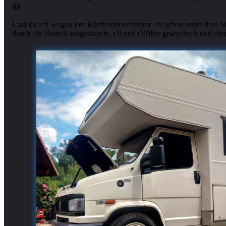
😅
Und da ich wegen der Blattferderaufnahme eh schon unter dem W
durch ein Neuteil ausgetauscht, Öl und Ölfilter gewechselt und ei