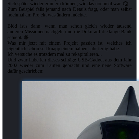
Sich später wieder erinnern können, wie das nochmal war. 🤔
Zum Beispiel falls jemand nach Details fragt, oder man selbst
nochmal am Projekt was ändern möchte.
Blöd ist's dann, wenn man schon gleich wieder tausend
anderen Missionen nachgeht und die Doku auf die lange Bank
schiebt. 😅
Was mir jetzt mit einem Projekt passiert ist, welches ich
eigentlich schon seit knapp einem halben Jahr fertig habe.
Ich versuche es trotzdem mal zu rekapitulieren...
Und zwar habe ich dieses schräge USB-Gadget aus dem Jahr
2002 wieder zum Laufen gebracht und eine neue Software