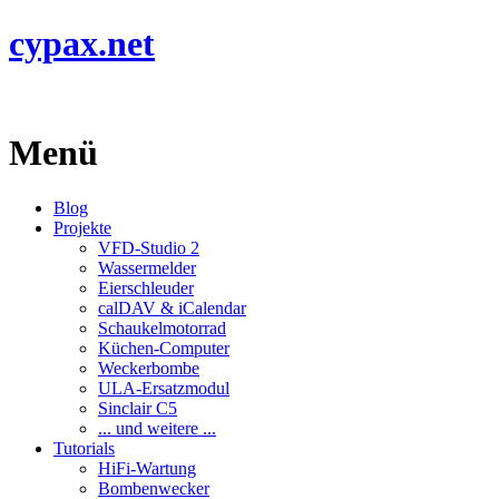
cypax.net
Menü
Blog
Projekte
VFD-Studio 2
Wassermelder
Eierschleuder
calDAV & iCalendar
Schaukelmotorrad
Küchen-Computer
Weckerbombe
ULA-Ersatzmodul
Sinclair C5
... und weitere ...
Tutorials
HiFi-Wartung
Bombenwecker