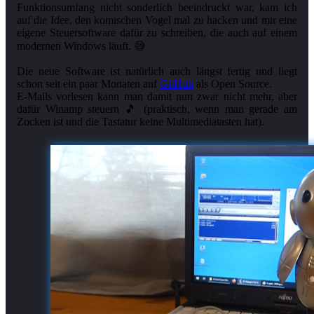
Funktionsumfang nicht sonderlich beeindruckt war, kam ich
auf die Idee, den komischen Vogel mal zu hacken und mir eine
eigene Steuersoftware dafür zu schreiben, die auch auf einem
modernen Windows läuft. 😅
Die neue Software ist natürlich auch längst fertig und liegt
schon seit ein paar Monaten auf
GitHub
als Open Source.
E-Mails vorlesen kann man damit nun zwar nicht mehr, aber
dafür Winamp steuern 🎵 (praktisch, wenn man gerade am