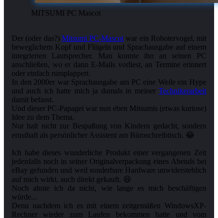
MITSUMI PC Mascot
Der (oder das?)
Mitsumi PC-Mascot
war ein Robotervogel, mit
beweglichem Kopf und Flügeln und Sprachausgabe auf einem
integrierten Lautsprecher. Man konnte ihn an seinen PC
anschließen, wo er dann E-Mails vorliest, an Termine erinnert
oder einfach rumplappert.
In den 2000er war Sprachausgabe am PC eine Weile ein Hype
und auch ich hatte mich ja damals in meiner
Technikerarbeit
damit befasst.
Und dieser PC-Papagei war nun eben Mitsumis (etwas kuriose)
Idee zu dem Thema.
Nur halt nicht zur Bespaßung von Kindern gedacht, sondern
ernsthaft als persönlicher Assistent am Büroschreibtisch. 😂
Ich habe dieses wunderliche Produkt einer vergangenen Zeit
jedenfalls noch in seiner Originalverpackung eines Abends bei
eBay gefunden und weil sonderbare Hardware unwiderstehlich
auf mich wirkt, auch direkt gekauft. 😆
Noch ahnte ich da nicht, wie lange es mich beschäftigen
würde...
Denn nachdem ich es mit einem zeitgemäßen WindowsXP-
Rechner wieder zum Laufen bekommen hatte und vom