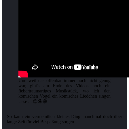
Und weil das offenbar immer noch nicht genug
war, gibt's am Ende des Videos noch ein
fiebertraumartiges Musikstück, wo ich den
komischen Vogel ein komisches Liedchen singen
lasse ... 😉🤪😅
So kann ein vermeintlich kleines Ding manchmal doch über