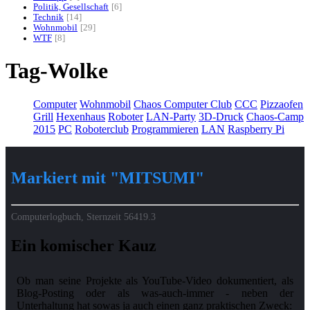
Politik, Gesellschaft
6
Technik
14
Wohnmobil
29
WTF
8
Tag-Wolke
Computer
Wohnmobil
Chaos Computer Club
CCC
Pizzaofen
Grill
Hexenhaus
Roboter
LAN-Party
3D-Druck
Chaos-Camp
2015
PC
Roboterclub
Programmieren
LAN
Raspberry Pi
Markiert mit "MITSUMI"
Computerlogbuch, Sternzeit
56419.3
Ein komischer Kauz
Ob man seine Projekte als YouTube-Video dokumentiert, als
Blog-Posting oder als was-auch-immer - neben der
Unterhaltung hat sowas ja auch einen ganz praktischen Zweck: