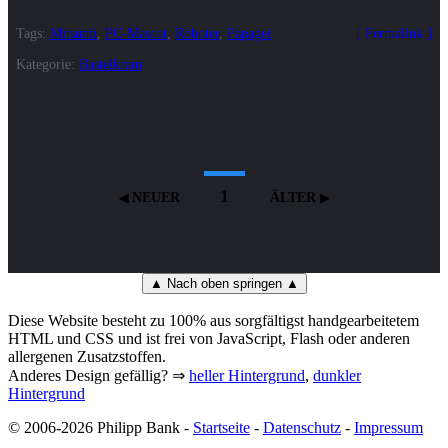
Tags:
Mitsumi
,
PC-Mascot
,
Roboter
,
Papagei
Permalink
Kategorie:
Bastelkram
1
NEUER
ÄLTER
▲ Nach oben springen ▲
Diese Website besteht zu 100% aus sorgfältigst handgearbeitetem
HTML und CSS und ist frei von JavaScript, Flash oder anderen
allergenen Zusatzstoffen.
Anderes Design gefällig? ⇒
heller Hintergrund
,
dunkler
Hintergrund
© 2006-2026 Philipp Bank -
Startseite
-
Datenschutz
-
Impressum