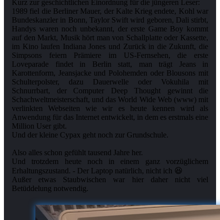
Kurz zur geschichtlichen Einordnung für die jüngeren Leser:
1989 fiel die Berliner Mauer, der Kalte Krieg endete, Kohl war
Bundeskanzler in Bonn, Taylor Swift wird geboren, Dali stirbt,
Handys waren noch unbekannt, der erste Game Boy kommt
auf den Markt, Musik hört man von Schallplatte oder Kassette,
im Kino laufen Indiana Jones und Zurück in die Zukunft, die
Simpsons feiern Prämiere im US-Fernsehen, die erste
Loveparade findet in Berlin statt, man trägt Jeans in
Karottenform, Jeansjacke und Polohemden oder Blousons mit
Schulterpolster, dazu Dauerwelle oder Vokuhila mit
Schnurrbart, der Computer Deep Thought gewinnt die
Schachweltmeisterschaft, und das World Wide Web (www) mit
verlinkten Webseiten wie wir es heute kennen wird als
Anwendung für das Internet entwickelt, in dem es erstmals eine
Million User gibt.
Und der kleine Cypax geht noch zur Grundschule.
Also alles schon gefühlt tausend Jahre her.
Und trotzdem heute noch in einem ganz vorzüglichem
Erhaltungszustand. - Der Laptop natürlich, nicht ich 😆
Außer etwas Staubwischen war hier daher nicht viel