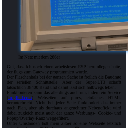
Im Netz mit dem 286er
Gut, dass ich noch einen arbeitslosen ESP herumliegen hatte,
der flugs zum Gateway programmiert wurde.
Der Flaschenhals bei der ganzen Sache ist freilich die Baudrate
der seriellen Schnittstelle. Aber der Super-LT3 schafft
tatsächlich 38400 Baud und damit lässt sich halbwegs leben.
Funktionieren kann das allerdings auch nur, indem ein Service
(
frogfind.com
) Webseiten auf pures, einfaches HTML
herunterbricht. Nicht bei jeder Seite funktioniert das immer
nach Plan, aber als durchaus angenehmer Nebeneffekt wird
dabei zugleich meist auch der ganze Werbungs-, Cookie- und
Popup/Overlay-Ranz weggefiltert.
Unter Umständen lädt mein 286er so eine Webseite letztlich