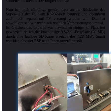
Nun hat mich allerdings gestört, dass an der Rückseite des
Super-LT3 der ESP am RS232-Port baumelt und obendrein
auch noch separat mit 5V versorgt werden will. Das hat
sowohl optisch wie technisch reichlich Verbesserungspotential.
Im Gehäuse des Laptops war inzwischen einiges an Platz frei
geworden, da ich die krachdosige 3.5-Zoll-Festplatte (20 MB)
durch eine lautlose SD-Karte ersetzt habe (128 MB). Somit
war klar, dass der ESP nach Innen umziehen soll.