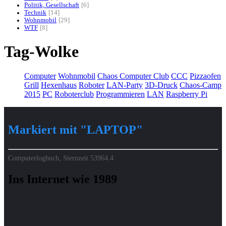
Politik, Gesellschaft
6
Technik
14
Wohnmobil
29
WTF
8
Tag-Wolke
Computer
Wohnmobil
Chaos Computer Club
CCC
Pizzaofen
Grill
Hexenhaus
Roboter
LAN-Party
3D-Druck
Chaos-Camp
2015
PC
Roboterclub
Programmieren
LAN
Raspberry Pi
Markiert mit "LAPTOP"
Computerlogbuch, Sternzeit
53964.4
Ins Internet wie 1989