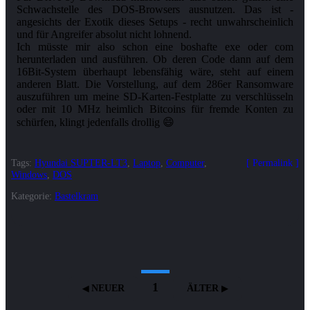
Schwachstelle des DOS-Browsers ausnutzen. Das ist -
angesichts der Exotik dieses Setups - recht unwahrscheinlich
und für Angreifer absolut nicht lohnend.
Ich müsste mir also schon eine boshafte exe oder com
herunterladen und ausführen. Ob deren Code dann auf dem
16Bit-System überhaupt lebensfähig wäre, steht auf einem
anderen Blatt. Die Vorstellung, auf dem 286er Ransomware
auszuführen um meine SD-Karten-Festplatte zu verschlüsseln
oder mit 10 MHz heimlich Bitcoins für fremde Konten zu
Tags:
Hyundai SUPTER-LT3
,
Laptop
,
Computer
,
Permalink
Windows
,
DOS
Kategorie:
Bastelkram
1
NEUER
ÄLTER