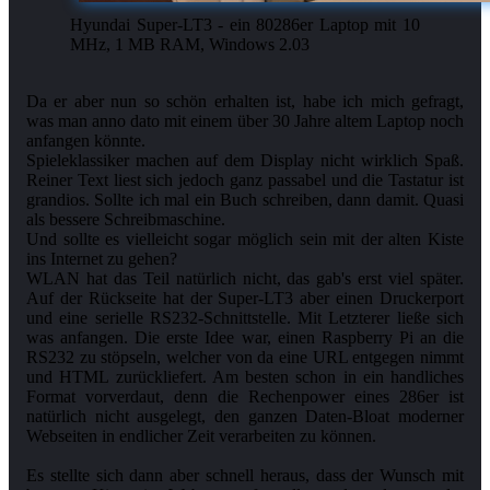
Hyundai Super-LT3 - ein 80286er Laptop mit 10
MHz, 1 MB RAM, Windows 2.03
Da er aber nun so schön erhalten ist, habe ich mich gefragt,
was man anno dato mit einem über 30 Jahre altem Laptop noch
anfangen könnte.
Spieleklassiker machen auf dem Display nicht wirklich Spaß.
Reiner Text liest sich jedoch ganz passabel und die Tastatur ist
grandios. Sollte ich mal ein Buch schreiben, dann damit. Quasi
als bessere Schreibmaschine.
Und sollte es vielleicht sogar möglich sein mit der alten Kiste
ins Internet zu gehen?
WLAN hat das Teil natürlich nicht, das gab's erst viel später.
Auf der Rückseite hat der Super-LT3 aber einen Druckerport
und eine serielle RS232-Schnittstelle. Mit Letzterer ließe sich
was anfangen. Die erste Idee war, einen Raspberry Pi an die
RS232 zu stöpseln, welcher von da eine URL entgegen nimmt
und HTML zurückliefert. Am besten schon in ein handliches
Format vorverdaut, denn die Rechenpower eines 286er ist
natürlich nicht ausgelegt, den ganzen Daten-Bloat moderner
Webseiten in endlicher Zeit verarbeiten zu können.
Es stellte sich dann aber schnell heraus, dass der Wunsch mit