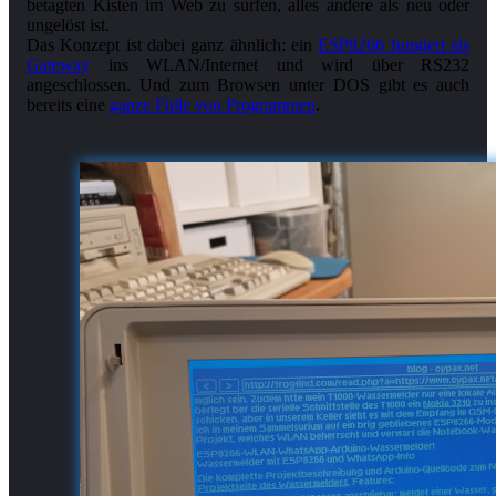
betagten Kisten im Web zu surfen, alles andere als neu oder
ungelöst ist.
Das Konzept ist dabei ganz ähnlich: ein
ESP8266 fungiert als
Gateway
ins WLAN/Internet und wird über RS232
angeschlossen. Und zum Browsen unter DOS gibt es auch
bereits eine
ganze Fülle von Programmen
.