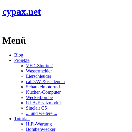
cypax.net
Menü
Blog
Projekte
VFD-Studio 2
Wassermelder
Eierschleuder
calDAV & iCalendar
Schaukelmotorrad
Küchen-Computer
Weckerbombe
ULA-Ersatzmodul
Sinclair C5
... und weitere ...
Tutorials
HiFi-Wartung
Bombenwecker