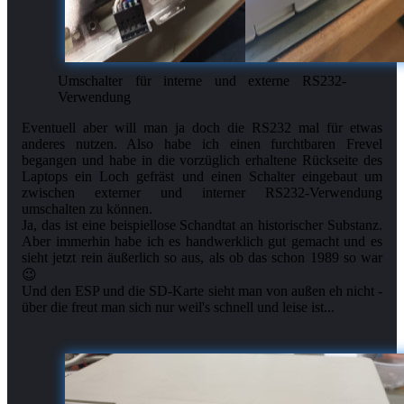
Umschalter für interne und externe RS232-
Verwendung
Eventuell aber will man ja doch die RS232 mal für etwas
anderes nutzen. Also habe ich einen furchtbaren Frevel
begangen und habe in die vorzüglich erhaltene Rückseite des
Laptops ein Loch gefräst und einen Schalter eingebaut um
zwischen externer und interner RS232-Verwendung
umschalten zu können.
Ja, das ist eine beispiellose Schandtat an historischer Substanz.
Aber immerhin habe ich es handwerklich gut gemacht und es
sieht jetzt rein äußerlich so aus, als ob das schon 1989 so war
😉
Und den ESP und die SD-Karte sieht man von außen eh nicht -
über die freut man sich nur weil's schnell und leise ist...