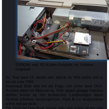
ESP8266 und SD-Karten-Festplatte im Gehäuse
eingebaut
So. Nun kann ich sinnlos aber stilecht im Web surfen und so
tun als wäre 1989.
Interessant finde aber ich die Frage, wie sicher mein DOS-
Rechner dabei vor Malware ist. Viele aktuell gängige Attacken
dürften bereits an den technischen Limitierungen dieses
Systems scheitern. JavaScript/Ajax, Flash & Co. funktionieren
schon mal gar nicht.
Für Drive-by-Download müsste man also schon gezielt eine