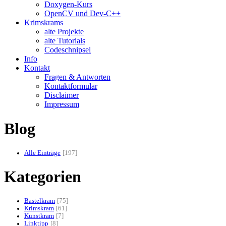
Doxygen-Kurs
OpenCV und Dev-C++
Krimskrams
alte Projekte
alte Tutorials
Codeschnipsel
Info
Kontakt
Fragen & Antworten
Kontaktformular
Disclaimer
Impressum
Blog
Alle Einträge
197
Kategorien
Bastelkram
75
Krimskram
61
Kunstkram
7
Linktipp
8