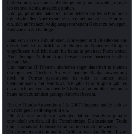
herbekommt, wo eine Laufzeitumgebung und so weiter, musste
ich erstmal richtig ausgiebig graben.
Und ja, gefunden habe ich dann letzten Endes schon noch
irgendwie alles. Aber es stellte sich dabei auch dieser Eindruck
ein, sich auf nahezu völlig ausgestorbenem Gebiet zu bewegen.
Fast wie ein Archäologe.
Klar, von all den Bibliotheken, Konzepten und Quelltexten aus
dieser Zeit ist natürlich auch einiges in Neuentwicklungen
eingeflossen und lebt damit bis heute in gewisser Form weiter.
Auch heutige Android-Apps beispielsweise basieren letztlich
alle auf Java.
Und manche IT-Themen überleben sogar dauerhaft in kleinen
ökologischen Nischen. So wie manche Bankenanwendung
noch in Fortran geschrieben ist oder es immer noch
Geldautomaten mit Windows XP gibt. Und folglich gibt es
dazu auch noch entsprechende Nischen-Communities, wo auch
heute noch zumindest geringe Aktivität besteht.
Bei der Handy-Anwendung á la 2007 hingegen stellte sich so
ein richtiges Friedhofsgefühl ein.
Die Art, wie noch vor wenigen Jahren Handyprogramme
entwickelt wurden, all die Forenbeiträge, Diskussionen, Tools
und Tutorials sind mausetot und kommen auch nie wieder.
Da kommt man schon mal ins Grübeln, was das für eine bizarr