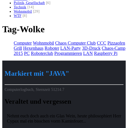
Politik, Gesellschaft
6
Technik
14
Wohnmobil
29
WTF
8
Tag-Wolke
Computer
Wohnmobil
Chaos Computer Club
CCC
Pizzaofen
Grill
Hexenhaus
Roboter
LAN-Party
3D-Druck
Chaos-Camp
2015
PC
Roboterclub
Programmieren
LAN
Raspberry Pi
Markiert mit "JAVA"
Computerlogbuch, Sternzeit
51214.7
Veraltet und vergessen
Nehmt euch doch auch ein Glas Wein, heute philosophiert Herr
Cypax mal ein bisschen vorm Kaminfeuer...