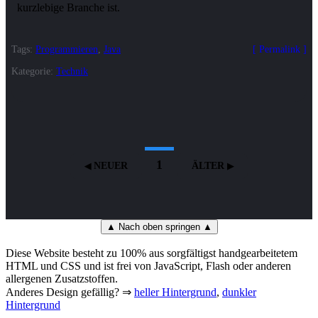
Tags:
Programmieren
,
Java
Permalink
Kategorie:
Technik
1
NEUER
ÄLTER
▲ Nach oben springen ▲
Diese Website besteht zu 100% aus sorgfältigst handgearbeitetem
HTML und CSS und ist frei von JavaScript, Flash oder anderen
allergenen Zusatzstoffen.
Anderes Design gefällig? ⇒
heller Hintergrund
,
dunkler
Hintergrund