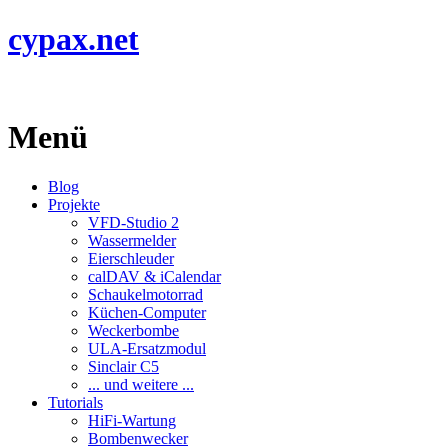
cypax.net
Menü
Blog
Projekte
VFD-Studio 2
Wassermelder
Eierschleuder
calDAV & iCalendar
Schaukelmotorrad
Küchen-Computer
Weckerbombe
ULA-Ersatzmodul
Sinclair C5
... und weitere ...
Tutorials
HiFi-Wartung
Bombenwecker