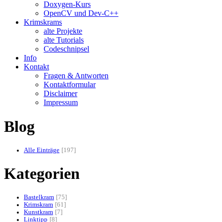
Doxygen-Kurs
OpenCV und Dev-C++
Krimskrams
alte Projekte
alte Tutorials
Codeschnipsel
Info
Kontakt
Fragen & Antworten
Kontaktformular
Disclaimer
Impressum
Blog
Alle Einträge
197
Kategorien
Bastelkram
75
Krimskram
61
Kunstkram
7
Linktipp
8