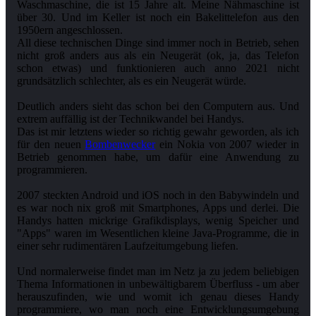
Waschmaschine, die ist 15 Jahre alt. Meine Nähmaschine ist
über 30. Und im Keller ist noch ein Bakelittelefon aus den
1950ern angeschlossen.
All diese technischen Dinge sind immer noch in Betrieb, sehen
nicht groß anders aus als ein Neugerät (ok, ja, das Telefon
schon etwas) und funktionieren auch anno 2021 nicht
grundsätzlich schlechter, als es ein Neugerät würde.
Deutlich anders sieht das schon bei den Computern aus. Und
extrem auffällig ist der Technikwandel bei Handys.
Das ist mir letztens wieder so richtig gewahr geworden, als ich
für den neuen
Bombenwecker
ein Nokia von 2007 wieder in
Betrieb genommen habe, um dafür eine Anwendung zu
programmieren.
2007 steckten Android und iOS noch in den Babywindeln und
es war noch nix groß mit Smartphones, Apps und derlei. Die
Handys hatten mickrige Grafikdisplays, wenig Speicher und
"Apps" waren im Wesentlichen kleine Java-Programme, die in
einer sehr rudimentären Laufzeitumgebung liefen.
Und normalerweise findet man im Netz ja zu jedem beliebigen
Thema Informationen in unbewältigbarem Überfluss - um aber
herauszufinden, wie und womit ich genau dieses Handy
programmiere, wo man noch eine Entwicklungsumgebung