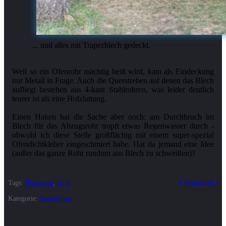
... und alles mit Trapezblech gedeckt.
Weil so ein Ofenrohr mächtig heiß wird, kam als Eindeckung
nur Metall in Frage. Auch die Querstreben auf denen das Blech
aufliegt bestehen aus 4-kant Stahlrohren, was leider deutlich
teurer ist als eine Holzlattung.
Einen Haken hat die Sache aber noch: am Durchbruch im
Blech für das Abzugsrohr tropft etwas Regenwasser durch -
obwohl ich diese Stelle großflächig mit einem super-spezial
Ofendichtkleber eingeschmiert habe. Hat da jemand eine Idee
Tags:
Pizzaofen
,
Grill
Permalink
Kategorie:
Bastelkram