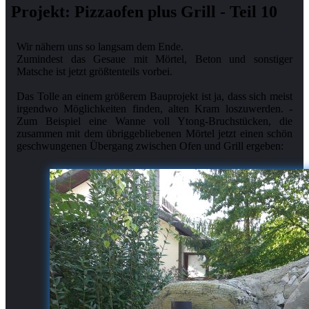
Projekt: Pizzaofen plus Grill - Teil 10
Wir nähern uns so langsam dem Ende.
Zumindest das Gesaue mit Mörtel, Beton und sonstiger
Matsche ist jetzt größtenteils vorbei.
Das Tolle an einem größerem Bauprojekt ist ja, dass sich meist
irgendwo Möglichkeiten finden, alten Kram loszuwerden. -
Zum Beispiel eine Wanne voll Ytong-Bruchstücken, die
zusammen mit dem übriggebliebenen Mörtel jetzt einen schön