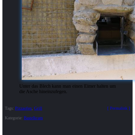
Unter das Blech kann man einen Eimer halten um
die Asche hineinzufegen.
Tags:
Pizzaofen
,
Grill
Permalink
Kategorie:
Bastelkram