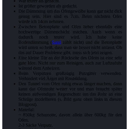
War teurer als gedacht.
Ist größer geworden als gedacht.
Die Dämmung um das Ofengewölbe kann gar nicht dick
genug sein. Hier sind es 7cm. Beim nächsten Ofen
würde ich 14cm nehmen.
Zwischen Betonplatte und Ofen lieber ebenfalls eine
hochwertige Dämmschicht machen. Auch wenn es
dadurch noch teurer wird. Ich habe keine
Bodendämmung (
Sand
zählt nicht) und die Betonplatte
wird unten so heiß, dass man sie besser nicht anfasst. Ob
das auf Dauer Probleme gibt, muss sich jetzt zeigen.
Eine kleine Tür an der Rückseite des Ofens ist eine sehr
gute Idee. Nicht nur zum Reinigen, auch zur Luftzufuhr
wärend dem Anheizen.
Beim Verputzen großzügig Putzgitter verwenden.
Verhindert viel Ärger mit Rissbildung.
Den Tunnel vom Ofen ruhig etwas länger machen, dann
kann das Ofenrohr weiter vor und man braucht später
keinen aufwendigen Regenschutz um das Rohr an eine
Schräge modellieren (s. Bild ganz oben links in diesem
Blogpost).
Material:
~ 850kg Schamotte, davon allein über 600kg für den
Ofen.
2-3 Säcke Verputz.