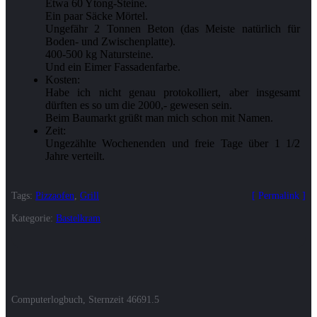
Etwa 60 Ytong-Steine.
Ein paar Säcke Mörtel.
Ungefähr 2 Tonnen Beton (das Meiste natürlich für
Boden- und Zwischenplatte).
400-500 kg Natursteine.
Und ein Eimer Fassadenfarbe.
Kosten:
Habe ich nicht genau protokolliert, aber insgesamt
dürften es so um die 2000,- gewesen sein.
Beim Baumarkt grüßt man mich schon mit Namen.
Zeit:
Ungezählte Wochenenden und freie Tage über 1 1/2
Jahre verteilt.
Tags:
Pizzaofen
,
Grill
Permalink
Kategorie:
Bastelkram
Computerlogbuch, Sternzeit
46691.5