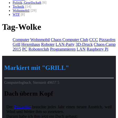
Politik, Gesellschaft
6
Technik
14
Wohnmobil
29
WTF
8
Tag-Wolke
Computer
Wohnmobil
Chaos Computer Club
CCC
Pizzaofen
Grill
Hexenhaus
Roboter
LAN-Party
3D-Druck
Chaos-Camp
2015
PC
Roboterclub
Programmieren
LAN
Raspberry Pi
Markiert mit "GRILL"
Computerlogbuch, Sternzeit
49657.5
Dach überm Kopf
Der
Pizzaofen
brauchte jedes Jahr einen neuen Anstrich, weil
Wind und Wetter ihm so zusetzten.