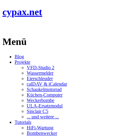
cypax.net
Menü
Blog
Projekte
VFD-Studio 2
Wassermelder
Eierschleuder
calDAV & iCalendar
Schaukelmotorrad
Küchen-Computer
Weckerbombe
ULA-Ersatzmodul
Sinclair C5
... und weitere ...
Tutorials
HiFi-Wartung
Bombenwecker