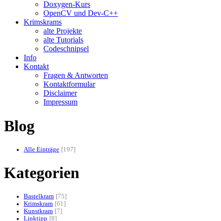
Doxygen-Kurs
OpenCV und Dev-C++
Krimskrams
alte Projekte
alte Tutorials
Codeschnipsel
Info
Kontakt
Fragen & Antworten
Kontaktformular
Disclaimer
Impressum
Blog
Alle Einträge
197
Kategorien
Bastelkram
75
Krimskram
61
Kunstkram
7
Linktipp
8