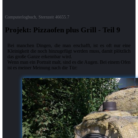
Computerlogbuch, Sternzeit
46655.7
Projekt: Pizzaofen plus Grill - Teil 9
Bei manchen Dingen, die man erschafft, ist es oft nur eine
Kleinigkeit die noch hinzugefügt werden muss, damit plötzlich
das große Ganze erkennbar wird.
Wenn man ein Portrait malt, sind es die Augen. Bei einem Ofen