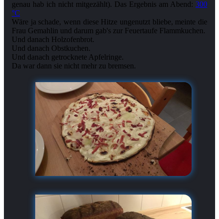
genau hab ich nicht mitgezählt). Das Ergebnis am Abend:
300
°C
Wäre ja schade, wenn diese Hitze ungenutzt bliebe, meinte die
Frau Gemahlin und darum gab's zur Feuertaufe Flammkuchen.
Und danach Holzofenbrot.
Und danach Obstkuchen.
Und danach getrocknete Apfelringe.