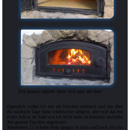
Erst gaaanz zaghaft, dann: Ach egal, gib ihm!
Eigentlich wollte ich nur ein bisschen anfeuern und das über
die nächsten Tage dann schrittweise steigern, aber wie das mit
Feuer halt so ist: bald war ich nicht mehr zu bremsen und habe
den ganzen Tag über angefeuert.
Mindestens 12 Scheite Holz gingen so nach und nach rein (so