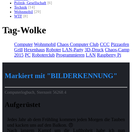
Politik, Gesellschaft
6
Technik
14
Wohnmobil
29
WTF
8
Tag-Wolke
Computer
Wohnmobil
Chaos Computer Club
CCC
Pizzaofen
Grill
Hexenhaus
Roboter
LAN-Party
3D-Druck
Chaos-Camp
2015
PC
Roboterclub
Programmieren
LAN
Raspberry Pi
Markiert mit "BILDERKENNUNG"
Computerlogbuch, Sternzeit
56268.4
Aufgerüstet
Jedes Jahr ab dem Frühling kommen jeden Morgen die Tauben
und kacken uns auf den Balkon. 😠
Nach langem Kampf um die Lufthoheit habe ich nun