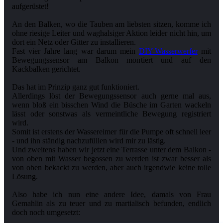
aufgerüstet!
An den Balken, wo die Tauben am liebsten sitzen, komme ich
ohne riesige Leiter und waghalsiger Aktion leider nicht hin, um
dort ein Netz oder Gitter zu installieren.
Fast vier Jahre lang war darum mein
DIY-Wasserwerfer
mit
Bewegungssensor am Balkon montiert und auf den
Kackbalken gerichtet.
Das hat im Prinzip ganz gut funktioniert.
Allerdings löst der Bewegungssensor auch gerne mal aus,
wenn bloß ein bisschen Wind die Büsche im Garten wackeln
lässt oder sonstwas als vermeintliche Bewegung registriert
wird.
Somit ist erstens der Wassereimer für die Pumpe oft schnell leer
- und ihn ständig nachzufüllen wird mir zu lästig.
Und zweitens haben wir jetzt eine Terrasse unter dem Balkon -
von oben mit Wasser begossen zu werden ist zwar besser als
von oben bekackt zu werden, aber auch irgendwie keine tolle
Lösung.
Also habe ich nun eine andere Idee, damals von Frau
Gemahlin als zu teuer und zu martialisch befunden, endlich