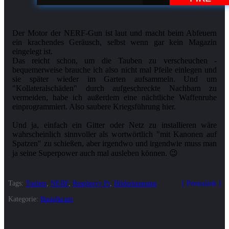
Der Motor der NERF-Gun ist laut und macht beim Abfeuern
ein krachendes Geräusch, selbst wenn gar kein Magazin
eingelegt ist.
Das reicht schon, um die Tauben zu verscheuchen -
bequemerweise brauche ich also nicht mal Pfeile einlegen und
sie später wieder im Garten aufsammeln. Und um
"Kollateralschäden" durch aufgeschreckte Nachbarn zu
vermeiden, habe ich außerdem eine nächtliche Waffenruhe
einprogrammiert. Also saubere Kriegsführung hier.
Und ja, einfach ein Gitter oder Netz zu installieren wäre
wahrscheinlich sinnvoller als wortwörtlich "mit Kanonen auf
Spatzen" zu schießen, aber irgendwo und irgendwie muss man
Tags:
Tauben
,
NERF
,
Raspberry Pi
,
Bilderkennung
Permalink
Kategorie:
Bastelkram