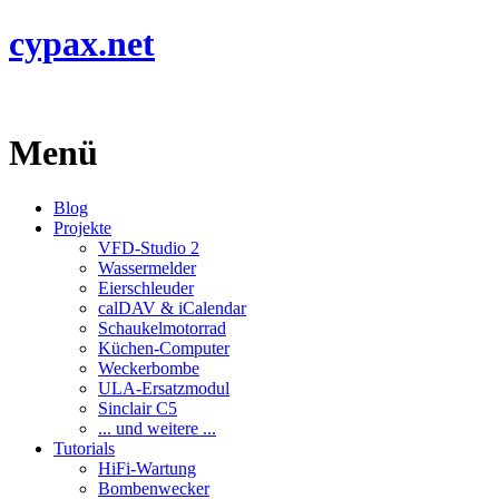
cypax.net
Menü
Blog
Projekte
VFD-Studio 2
Wassermelder
Eierschleuder
calDAV & iCalendar
Schaukelmotorrad
Küchen-Computer
Weckerbombe
ULA-Ersatzmodul
Sinclair C5
... und weitere ...
Tutorials
HiFi-Wartung
Bombenwecker