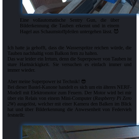
Eine vollautomatische Sentry Gun, die über
Bilderkennung die Tauben erkennt und in einem
Hagel aus Schaumstoffpfeilen untergehen lässt. 😈
Ich hatte ja gehofft, dass die Wasserspritze reichen würde, die
Tauben nachhaltig vom Balkon fern zu halten.
Das war leider ein Irrtum, denn die Superpower von Tauben ist
sture Hartnäckigkeit. Sie versuchen es einfach immer und
immer wieder.
Aber meine Superpower ist Technik! 😎
Bei dieser Bastel-Kanone handelt es sich um ein älteres NERF-
Modell mit Elektromotor zum Feuern. Der Motor wird bei mir
über ein Relais von einem Mini-Computer (
Raspberry Pi Zero
2W
) ausgelöst, welcher mit einer Kamera den Balken im Blick
hat und über Bilderkennung die Anwesenheit von Federvieh