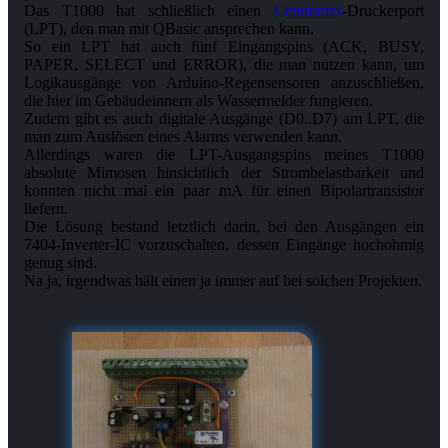
Das T1000 hat schließlich einen
Centronics
-Druckerport
(LPT), den man mit QBasic ansprechen kann.
So ein LPT hat auch fünf Eingangspins (ACK, BUSY,
PAPER, SELECT und ERROR), die man nutzen kann, um
Logikausgänge von Arduino-Regensensoren anzuschließen,
die hier im Gebäudeinnern als Wassermelder fungieren.
Zudem gibt es auch digitale Ausgänge (D0..D7) am LPT, die
man zum Auslösen eines Alarms verwenden kann.
Allerdings waren die LPT-Ausgangspins meines T1000
absolute Mimosen hinsichtlich der Strombelastbarkeit und
konnten nicht mal ein paar mA für einen Bipolartransistor
liefern.
Die Lösung bestand letztlich darin, bei den Ausgängen ein
7404-Inverter-IC vorzuschalten, dessen Eingänge hochohmig
genug sind.
Na ja, irgendwas hält einen ja immer auf bei solchen Projekten.