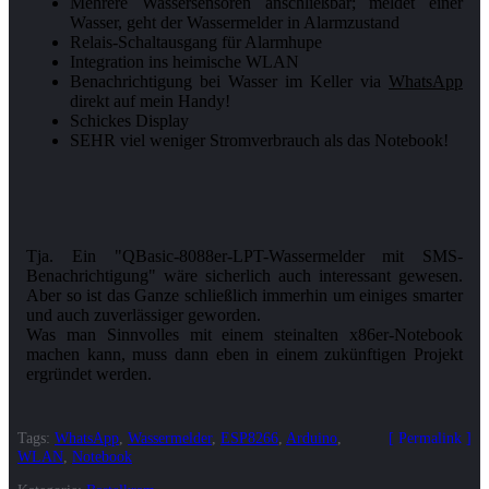
Mehrere Wassersensoren anschließbar; meldet einer
Wasser, geht der Wassermelder in Alarmzustand
Relais-Schaltausgang für Alarmhupe
Integration ins heimische WLAN
Benachrichtigung bei Wasser im Keller via
WhatsApp
direkt auf mein Handy!
Schickes Display
SEHR viel weniger Stromverbrauch als das Notebook!
Tja. Ein "QBasic-8088er-LPT-Wassermelder mit SMS-
Benachrichtigung" wäre sicherlich auch interessant gewesen.
Aber so ist das Ganze schließlich immerhin um einiges smarter
und auch zuverlässiger geworden.
Was man Sinnvolles mit einem steinalten x86er-Notebook
machen kann, muss dann eben in einem zukünftigen Projekt
Tags:
WhatsApp
,
Wassermelder
,
ESP8266
,
Arduino
,
Permalink
WLAN
,
Notebook