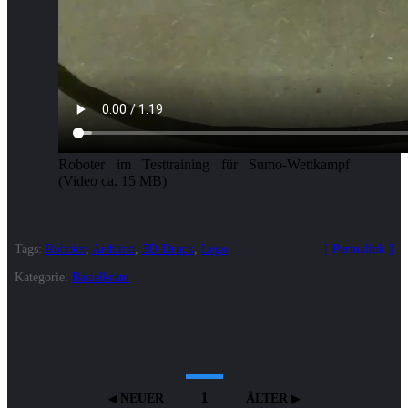
Roboter im Testtraining für Sumo-Wettkampf
(Video ca. 15 MB)
Tags:
Roboter
,
Arduino
,
3D-Druck
,
Lego
Permalink
Kategorie:
Bastelkram
1
NEUER
ÄLTER