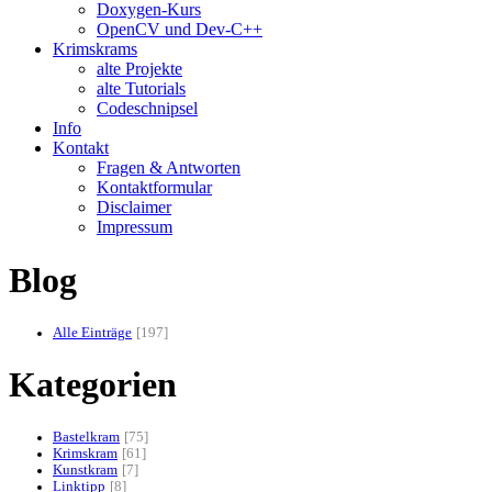
Doxygen-Kurs
OpenCV und Dev-C++
Krimskrams
alte Projekte
alte Tutorials
Codeschnipsel
Info
Kontakt
Fragen & Antworten
Kontaktformular
Disclaimer
Impressum
Blog
Alle Einträge
197
Kategorien
Bastelkram
75
Krimskram
61
Kunstkram
7
Linktipp
8