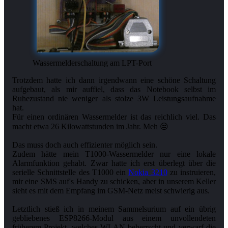
Wassermelderschaltung am LPT-Port
Trotzdem hatte ich dann irgendwann eine schöne Schaltung
aufgebaut, als mir auffiel, dass das Notebook selbst im
Ruhezustand nie weniger als stolze 3W Leistungsaufnahme
hat.
Für einen ordinären Wassermelder ist das reichlich viel. Das
macht etwa 26 Kilowattstunden im Jahr. Meh 😒
Das muss doch auch effizienter möglich sein.
Zudem hätte mein T1000-Wassermelder nur eine lokale
Alarmfunktion gehabt. Zwar hatte ich erst überlegt über die
serielle Schnittstelle des T1000 ein
Nokia 3210
zu instruieren,
mir eine SMS auf's Handy zu schicken, aber in unserem Keller
sieht es mit dem Empfang im GSM-Netz meist schwierig aus.
Letztlich stieß ich in meinem Sammelsurium auf ein übrig
gebliebenes ESP8266-Modul aus einem unvollendeten
früherem Projekt, welches WLAN beherrscht und verwarf die