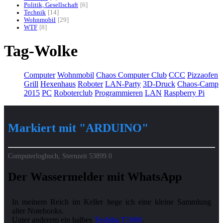
Politik, Gesellschaft
6
Technik
14
Wohnmobil
29
WTF
8
Tag-Wolke
Computer
Wohnmobil
Chaos Computer Club
CCC
Pizzaofen
Grill
Hexenhaus
Roboter
LAN-Party
3D-Druck
Chaos-Camp
2015
PC
Roboterclub
Programmieren
LAN
Raspberry Pi
Markiert mit "ARDUINO"
Computerlogbuch, Sternzeit
53899.0
Der Wassermelder mit WhatsApp
In meinem Reich im Keller hege ich eine kleine Sammlung
alter Notebooks.
Unter anderem ein halbes
Toshiba T1000
.