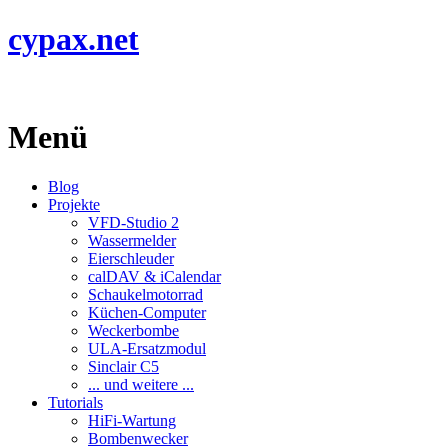
cypax.net
Menü
Blog
Projekte
VFD-Studio 2
Wassermelder
Eierschleuder
calDAV & iCalendar
Schaukelmotorrad
Küchen-Computer
Weckerbombe
ULA-Ersatzmodul
Sinclair C5
... und weitere ...
Tutorials
HiFi-Wartung
Bombenwecker