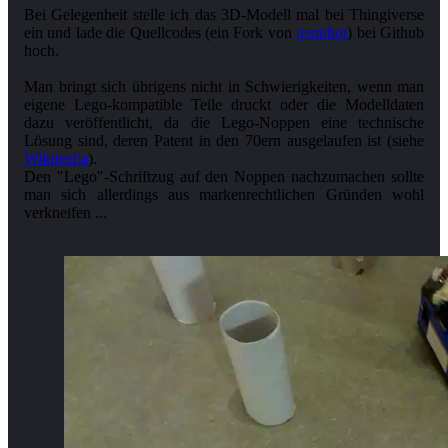
Bei Gelegenheit stelle ich das 3D-Modell mal bei Thingiverse
ein und lade die Quellcodes (ein Fork von
genubot
) bei Github
hoch.
Man bringt sich übrigens nicht in Schwierigkeiten, wenn man
eigene Lego-kompatible Teile druckt oder die Modelldaten
dazu veröffentlicht, da die Lego-Noppen eine technische
Lösung sind, deren Patent in den 70ern ausgelaufen ist (siehe
Wikipedia
).
Den "Lego"-Schriftzug auf den Noppen nachzumachen sollte
man sich allerdings aus markenrechtlichen Gründen wohl
verkneifen ...