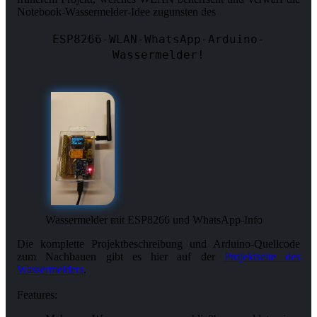
Notebook-Wassermelder-Idee zugunsten des
ESP8266-WLAN-WhatsApp-Arduino-
Wassermelder!
Wassermelder mit ESP8266 und WhatsApp-Info
Die komplette Projektbeschreibung und Arduino-Quellcode
zum Nachbauen gibt es hier auf der
Projektseite des
Wassermelders
.
Features: