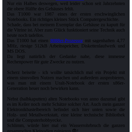
Nur ein Halbes deswegen, weil leider schon seit Jahrzehnten
die obere Hälfte des Gehäuses fehlt.
Das T1000 war 1987 eines der ersten erschwinglichen
Notebooks. Ein richtiges kleines Stück Computergeschichte.
Schade, dass bei meinem Exemplar das Gehäuse zu kaputt für
die Vitrine ist. Aber zum Glück funktioniert seine Technik auch
heute noch tadellos.
Das T1000 hat einen
8088er-Prozessor
mit sagenhaften 4,77
MHz, riesige 512kB Arbeitsspeicher, Diskettenlaufwerk und
MS DOS.
Da liegt natürlich der Gedanke nahe, diese immense
Rechenpower für gute Zwecke zu nutzen.
Scherz beiseite - ich wollte tatsächlich mal ein Projekt mit
einem sinnvollen Nutzen machen und außerdem ausprobieren,
was man mit einem Uralt-Notebook der ersten x86er-
Generation heuer noch bewirken kann.
Nebst (halbkaputten) alten Notebooks von anno dazumal gibt
es im Keller noch mehr Schätze solcher Art. Auch mein ganzer
Elektronikbastelbereich befindet sich hier unten sowie die
Holz- und Metallwerkstatt, eine kleine technische Bibliothek
und die Computerhobbyecke.
Schlimm, würde hier mal ein Wasserrohrbruch die ganzen
gesammelten Kleinodien ruinieren 😨!