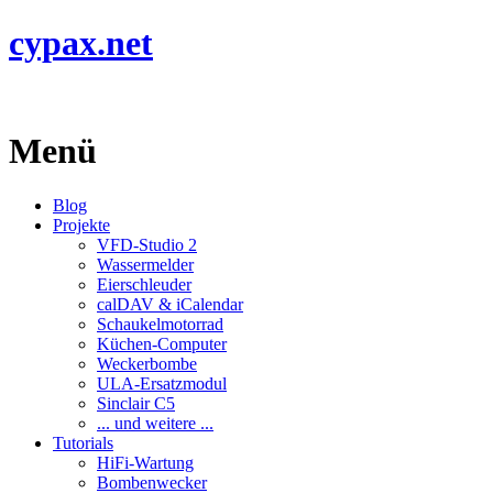
cypax.net
Menü
Blog
Projekte
VFD-Studio 2
Wassermelder
Eierschleuder
calDAV & iCalendar
Schaukelmotorrad
Küchen-Computer
Weckerbombe
ULA-Ersatzmodul
Sinclair C5
... und weitere ...
Tutorials
HiFi-Wartung
Bombenwecker