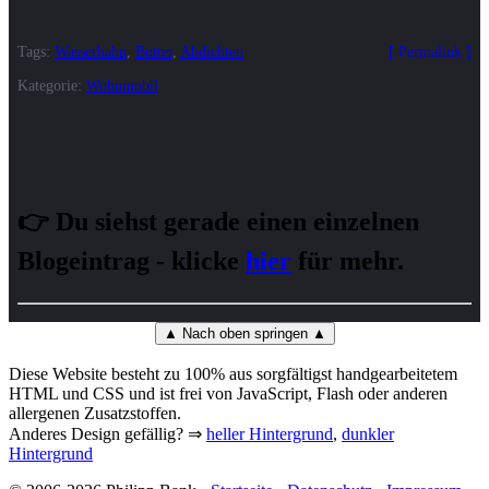
Tags:
Wasserhahn
,
Butter
,
Abdichten
Permalink
Kategorie:
Wohnmobil
👉 Du siehst gerade einen einzelnen
Blogeintrag - klicke
hier
für mehr.
▲ Nach oben springen ▲
Diese Website besteht zu 100% aus sorgfältigst handgearbeitetem
HTML und CSS und ist frei von JavaScript, Flash oder anderen
allergenen Zusatzstoffen.
Anderes Design gefällig? ⇒
heller Hintergrund
,
dunkler
Hintergrund