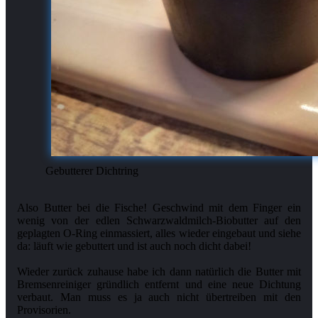
Gebutterer Dichtring
Also Butter bei die Fische! Geschwind mit dem Finger ein
wenig von der edlen Schwarzwaldmilch-Biobutter auf den
geplagten O-Ring einmassiert, alles wieder eingebaut und siehe
da: läuft wie gebuttert und ist auch noch dicht dabei!
Wieder zurück zuhause habe ich dann natürlich die Butter mit
Bremsenreiniger gründlich entfernt und eine neue Dichtung
verbaut. Man muss es ja auch nicht übertreiben mit den