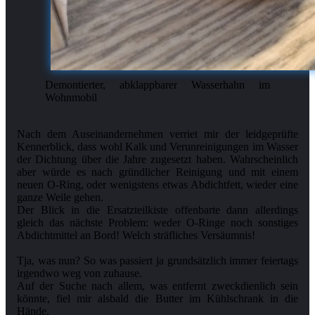
Demontierter, abklappbarer Wasserhahn im
Wohnmobil
Nach dem Auseinandernehmen verriet mir der leidgeprüfte
Kennerblick, dass wohl Kalk und Verunreinigungen im Wasser
der Dichtung über die Jahre zugesetzt haben. Wahrscheinlich
aber würde es nach gründlicher Reinigung und mit einem
neuen O-Ring, oder wenigstens etwas Abdichtfett, wieder eine
ganze Weile gehen.
Der Blick in die Ersatzteilkiste offenbarte dann allerdings
gleich das nächste Problem: weder O-Ringe noch sonstiges
Abdichtmittel an Bord! Welch sträfliches Versäumnis!
Tja, was nun? So was passiert ja grundsätzlich immer feiertags
irgendwo weg von zuhause.
Auf der Suche nach allem, was entfernt zweckdienlich sein
könnte, fiel mir alsbald die Butter im Kühlschrank in die
Hände.