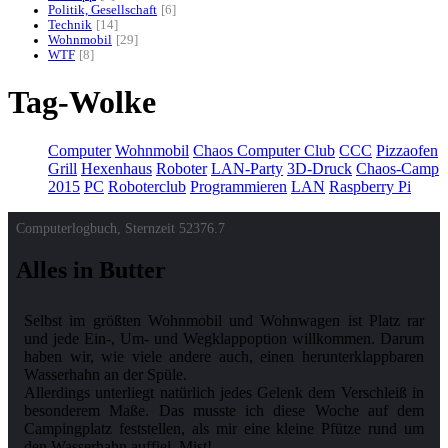
Politik, Gesellschaft
6
Technik
14
Wohnmobil
29
WTF
8
Tag-Wolke
Computer
Wohnmobil
Chaos Computer Club
CCC
Pizzaofen
Grill
Hexenhaus
Roboter
LAN-Party
3D-Druck
Chaos-Camp
2015
PC
Roboterclub
Programmieren
LAN
Raspberry Pi
Computerlogbuch, Sternzeit
52376.7
Alles in Butter
Selbst im größten Wohnmobil und Wohnwagen ist Platz rar
und jede Ein-, Um- und Wegklappoption willkommen. Darum
haben wir, wie viele andere auch, einen herunterklappbaren
Wasserhahn an der Spüle.
Allerdings unterliegt natürlich jedes Gelenk dem Verschleiß in
besonderem Maße. Das musste ich diese Woche auf dem
Campingplatz feststellen, als mir eine kleine Pfütze rund um
den Wasserhahn auffiel. Mist!