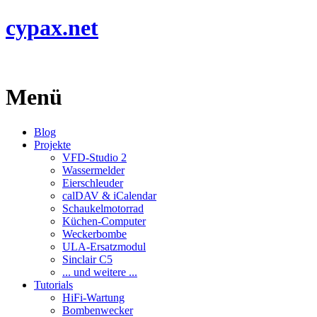
cypax.net
Menü
Blog
Projekte
VFD-Studio 2
Wassermelder
Eierschleuder
calDAV & iCalendar
Schaukelmotorrad
Küchen-Computer
Weckerbombe
ULA-Ersatzmodul
Sinclair C5
... und weitere ...
Tutorials
HiFi-Wartung
Bombenwecker