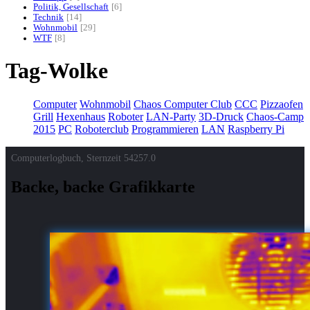
Politik, Gesellschaft
6
Technik
14
Wohnmobil
29
WTF
8
Tag-Wolke
Computer
Wohnmobil
Chaos Computer Club
CCC
Pizzaofen
Grill
Hexenhaus
Roboter
LAN-Party
3D-Druck
Chaos-Camp
2015
PC
Roboterclub
Programmieren
LAN
Raspberry Pi
Computerlogbuch, Sternzeit
54257.0
Backe, backe Grafikkarte