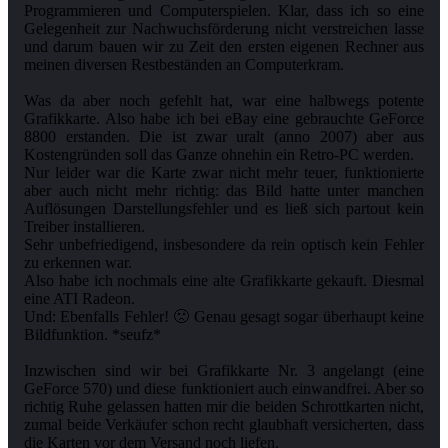
Programmieren und Computerspielen. Klar, dass ich so eine
Gelegenheit zur Nachwuchsförderung nicht verstreichen lasse
und darum bauen wir zu Zeit den ersten eigenen Rechner aus
meinen diversen Restbeständen an Computerkram.
Was da aber noch gefehlt hat, war eine halbwegs potente
Grafikkarte. Also habe ich bei eBay eine gebrauchte GeForce
8800 erstanden. Die ist zwar uralt (anno 2007) aber aus
Kostengründen soll das Ganze ohnehin ein Retro-PC werden.
Nur leider war die Karte zwar nicht mehr teuer, funktionierte
aber auch nicht mehr richtig: das Bild hatte unter manchen
Auflösungen Darstellungsfehler und es ließ sich partout kein
Treiber installieren.
Sehr unbefriedigend, insbesondere da rein optisch kein Fehler
zu erkennen war.
Also habe ich nochmals eine alte Grafikkarte gekauft. Diesmal
eine ATI Radeon.
Und: Ebenfalls Fehler! 🙁 Genau gesagt sogar überhaupt keine
Bildfunktion. *seufz*
Inzwischen sind wir bei Grafikkarte Nr. 3 angelangt (eine
GeForce 570) und diese funktioniert auch einwandfrei. Aber so
richtig Ruhe gelassen hatten mir die beiden Schrottkarten nicht,
zumal beide Verkäufer schon recht glaubhaft versicherten, dass
die Karten vor dem Versand noch liefen.