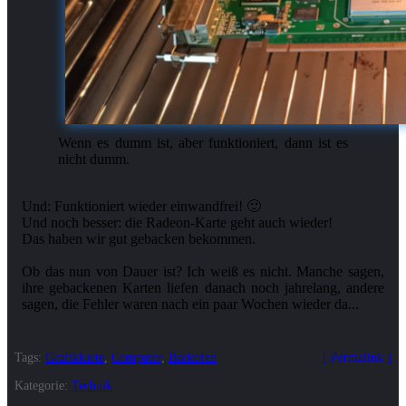
Wenn es dumm ist, aber funktioniert, dann ist es
nicht dumm.
Und: Funktioniert wieder einwandfrei! 🙂
Und noch besser: die Radeon-Karte geht auch wieder!
Das haben wir gut gebacken bekommen.
Ob das nun von Dauer ist? Ich weiß es nicht. Manche sagen,
ihre gebackenen Karten liefen danach noch jahrelang, andere
Tags:
Grafikkarte
,
Computer
,
Backofen
Permalink
Kategorie:
Technik