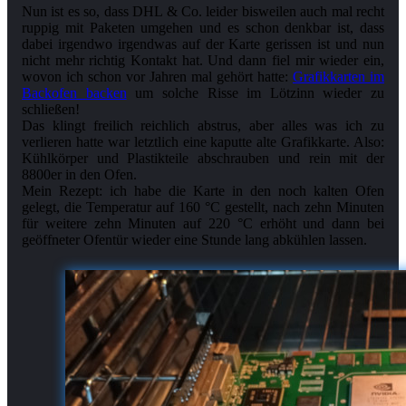
Nun ist es so, dass DHL & Co. leider bisweilen auch mal recht
ruppig mit Paketen umgehen und es schon denkbar ist, dass
dabei irgendwo irgendwas auf der Karte gerissen ist und nun
nicht mehr richtig Kontakt hat. Und dann fiel mir wieder ein,
wovon ich schon vor Jahren mal gehört hatte:
Grafikkarten im
Backofen backen
um solche Risse im Lötzinn wieder zu
schließen!
Das klingt freilich reichlich abstrus, aber alles was ich zu
verlieren hatte war letztlich eine kaputte alte Grafikkarte. Also:
Kühlkörper und Plastikteile abschrauben und rein mit der
8800er in den Ofen.
Mein Rezept: ich habe die Karte in den noch kalten Ofen
gelegt, die Temperatur auf 160 °C gestellt, nach zehn Minuten
für weitere zehn Minuten auf 220 °C erhöht und dann bei