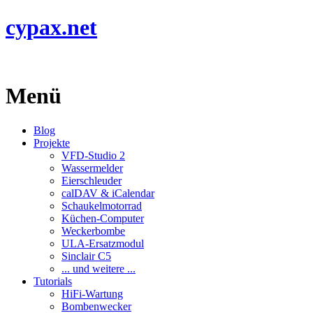
cypax.net
Menü
Blog
Projekte
VFD-Studio 2
Wassermelder
Eierschleuder
calDAV & iCalendar
Schaukelmotorrad
Küchen-Computer
Weckerbombe
ULA-Ersatzmodul
Sinclair C5
... und weitere ...
Tutorials
HiFi-Wartung
Bombenwecker