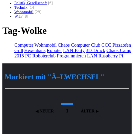
Politik, Gesellschaft
6
Technik
14
Wohnmobil
29
WTF
8
Tag-Wolke
Computer
Wohnmobil
Chaos Computer Club
CCC
Pizzaofen
Grill
Hexenhaus
Roboter
LAN-Party
3D-Druck
Chaos-Camp
2015
PC
Roboterclub
Programmieren
LAN
Raspberry Pi
Markiert mit "Ã–LWECHSEL"
1
NEUER
ÄLTER