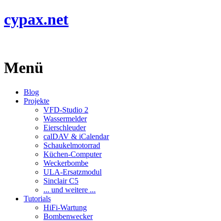
cypax.net
Menü
Blog
Projekte
VFD-Studio 2
Wassermelder
Eierschleuder
calDAV & iCalendar
Schaukelmotorrad
Küchen-Computer
Weckerbombe
ULA-Ersatzmodul
Sinclair C5
... und weitere ...
Tutorials
HiFi-Wartung
Bombenwecker