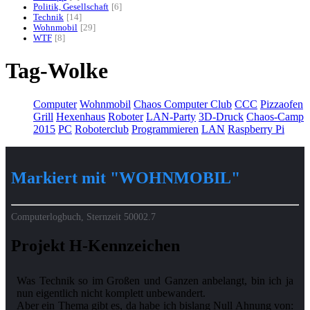
Politik, Gesellschaft
6
Technik
14
Wohnmobil
29
WTF
8
Tag-Wolke
Computer
Wohnmobil
Chaos Computer Club
CCC
Pizzaofen
Grill
Hexenhaus
Roboter
LAN-Party
3D-Druck
Chaos-Camp
2015
PC
Roboterclub
Programmieren
LAN
Raspberry Pi
Markiert mit "WOHNMOBIL"
Computerlogbuch, Sternzeit
50002.7
Projekt H-Kennzeichen
Was Technik so im Großen und Ganzen anbelangt, bin ich ja
nun eigentlich nicht komplett unbewandert.
Aber ein Thema gibt es, da habe ich bislang Null Ahnung von: