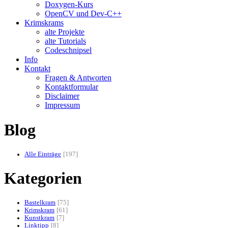
Doxygen-Kurs
OpenCV und Dev-C++
Krimskrams
alte Projekte
alte Tutorials
Codeschnipsel
Info
Kontakt
Fragen & Antworten
Kontaktformular
Disclaimer
Impressum
Blog
Alle Einträge
197
Kategorien
Bastelkram
75
Krimskram
61
Kunstkram
7
Linktipp
8