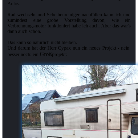
Autos.
Rad wechseln und Scheibenreiniger nachfüllen kann ich und
zumindest eine grobe Vorstellung davon, wie ein
Verbrennungsmotor funktioniert habe ich auch. Aber das war's
dann auch schon.
Das kann so natürlich nicht bleiben.
Und darum hat der Herr Cypax nun ein neues Projekt - nein,
Groß
besser noch: ein