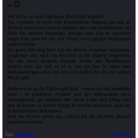
😉
an
Wie ich zu so einer fahrbaren Blechhütte komme?
Tja, Camping ist quasi eine frühkindliche Prägung bei mir, an
Technik interessiert mich ja ohnehin alles und nachdem hier am
Haus die meisten Baustellen erledigt sind, war es eigentlich
längst Zeit, dass ich mir den Traum vom eigenen Wohnmobil
endlich erfülle.
Ein gutes Jahr lang habe ich mir diverse Angebote angesehen,
verglichen und mich ein bisschen in die Materie eingelesen.
Für ein etwas jüngeres Baujahr reichte das Bastelbudget
freilich nicht aus und so ist es nun ein fast 30 Jahre altes
Wohnmobil geworden, bei dem es natürlich die ein oder andere
Macke gibt.
Andererseits ist die Fahrzeugtechnik - soweit ich das beurteilen
kann - in passablem Zustand und der Innenausbau auch
weitestgehend gut erhalten. Mit etwas Liebe und Pflege hier
und da könnte es wieder richtig fit werden und dann auch das
H-Kennzeichen bekommen.
Und das ist nun genau das, worauf ich die nächsten Monate
hinarbeiten werde.
Tags:
Wohnmobil
Permalink