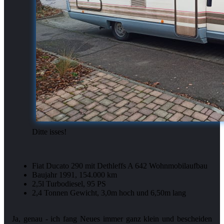
Ditte isses!
Fiat Ducato 290 mit Dethleffs A 642 Wohnmobilaufbau
Baujahr 1991, 154.000 km
2,5l Turbodiesel, 95 PS
2,4 Tonnen Gewicht, 3,0m hoch und 6,50m lang
Ja, genau - ich fang Neues immer ganz klein und bescheiden