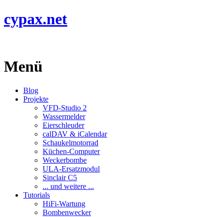
cypax.net
Menü
Blog
Projekte
VFD-Studio 2
Wassermelder
Eierschleuder
calDAV & iCalendar
Schaukelmotorrad
Küchen-Computer
Weckerbombe
ULA-Ersatzmodul
Sinclair C5
... und weitere ...
Tutorials
HiFi-Wartung
Bombenwecker