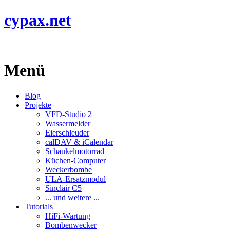
cypax.net
Menü
Blog
Projekte
VFD-Studio 2
Wassermelder
Eierschleuder
calDAV & iCalendar
Schaukelmotorrad
Küchen-Computer
Weckerbombe
ULA-Ersatzmodul
Sinclair C5
... und weitere ...
Tutorials
HiFi-Wartung
Bombenwecker