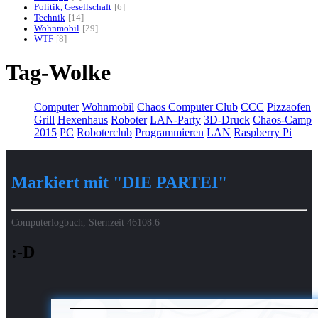
Politik, Gesellschaft
6
Technik
14
Wohnmobil
29
WTF
8
Tag-Wolke
Computer
Wohnmobil
Chaos Computer Club
CCC
Pizzaofen
Grill
Hexenhaus
Roboter
LAN-Party
3D-Druck
Chaos-Camp
2015
PC
Roboterclub
Programmieren
LAN
Raspberry Pi
Markiert mit "DIE PARTEI"
Computerlogbuch, Sternzeit
46108.6
:-D