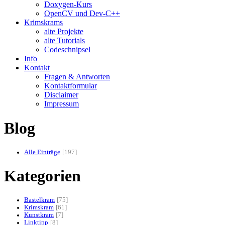
Doxygen-Kurs
OpenCV und Dev-C++
Krimskrams
alte Projekte
alte Tutorials
Codeschnipsel
Info
Kontakt
Fragen & Antworten
Kontaktformular
Disclaimer
Impressum
Blog
Alle Einträge
197
Kategorien
Bastelkram
75
Krimskram
61
Kunstkram
7
Linktipp
8