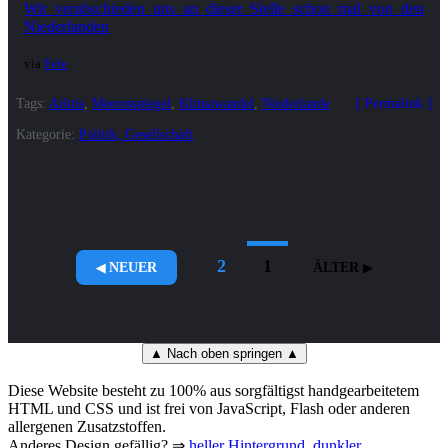
Wir verabschieden uns an dieser Stelle schon mal von den
Niederlanden
via
Fefe
Tags:
Arktis
,
Meeresspiegel
,
Klimawandel
,
Niederlande
Permalink
Kategorie:
Politik, Gesellschaft
2
1
NEUER
ÄLTER
▲ Nach oben springen ▲
Diese Website besteht zu 100% aus sorgfältigst handgearbeitetem
HTML und CSS und ist frei von JavaScript, Flash oder anderen
allergenen Zusatzstoffen.
Anderes Design gefällig? ⇒
heller Hintergrund
,
dunkler