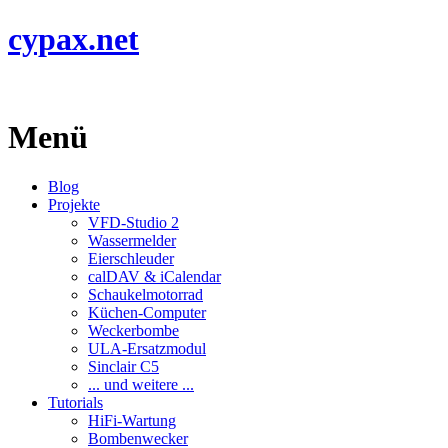
cypax.net
Menü
Blog
Projekte
VFD-Studio 2
Wassermelder
Eierschleuder
calDAV & iCalendar
Schaukelmotorrad
Küchen-Computer
Weckerbombe
ULA-Ersatzmodul
Sinclair C5
... und weitere ...
Tutorials
HiFi-Wartung
Bombenwecker