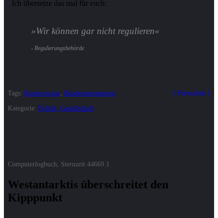
Ich übersetze das mal für euch:
Wir können gar nicht regulieren
Tags:
Routerzwang
,
Bundesnetzagentur
Permalink
Kategorie:
Politik, Gesellschaft
Computerlogbuch, Sternzeit
44669.1
Westantarktis überschreitet den
Kipppunkt