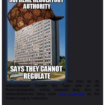
Der Preis für die
fadenscheinigste Ausrede des Tages geht an die
Bundesnetzagentur, welche verlauten lässt, dass sie
bedauerlicherweise leider, leider
nicht ermächtigt
ist, den
Routerzwang zu verhindern.