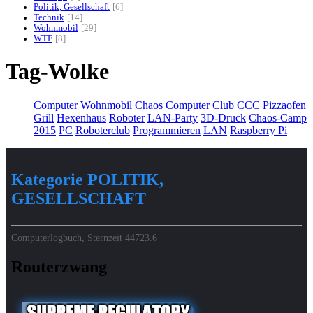
Politik, Gesellschaft
6
Technik
14
Wohnmobil
29
WTF
8
Tag-Wolke
Computer
Wohnmobil
Chaos Computer Club
CCC
Pizzaofen
Grill
Hexenhaus
Roboter
LAN-Party
3D-Druck
Chaos-Camp
2015
PC
Roboterclub
Programmieren
LAN
Raspberry Pi
Kategorie POLITIK,
GESELLSCHAFT
Computerlogbuch, Sternzeit
44723.6
Routerzwang