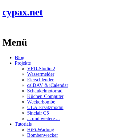
cypax.net
Menü
Blog
Projekte
VFD-Studio 2
Wassermelder
Eierschleuder
calDAV & iCalendar
Schaukelmotorrad
Küchen-Computer
Weckerbombe
ULA-Ersatzmodul
Sinclair C5
... und weitere ...
Tutorials
HiFi-Wartung
Bombenwecker