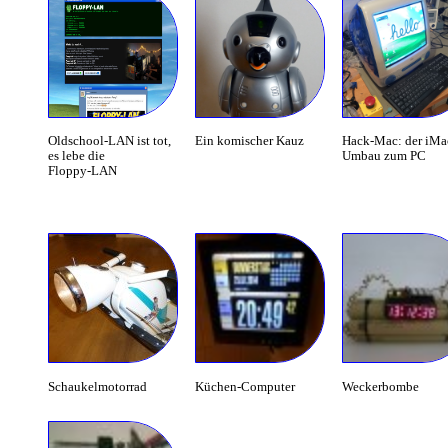
Oldschool-LAN ist tot,
Ein komischer Kauz
Hack-Mac: der iMa
es lebe die
Umbau zum PC
Floppy‑LAN
Schaukelmotorrad
Küchen-Computer
Weckerbombe