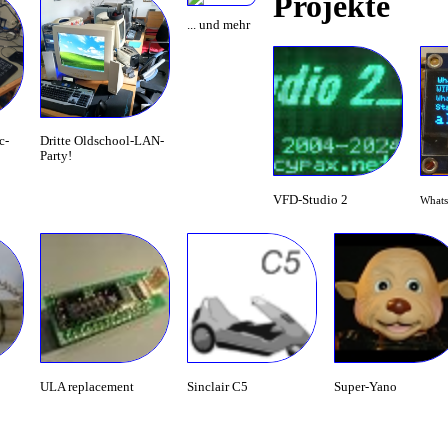
Projekte
... und mehr
c-
Dritte Oldschool-LAN-
Party!
VFD-Studio 2
Whats
ULA replacement
Sinclair C5
Super-Yano