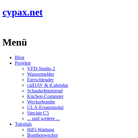
cypax.net
Menü
Blog
Projekte
VFD-Studio 2
Wassermelder
Eierschleuder
calDAV & iCalendar
Schaukelmotorrad
Küchen-Computer
Weckerbombe
ULA-Ersatzmodul
Sinclair C5
... und weitere ...
Tutorials
HiFi-Wartung
Bombenwecker