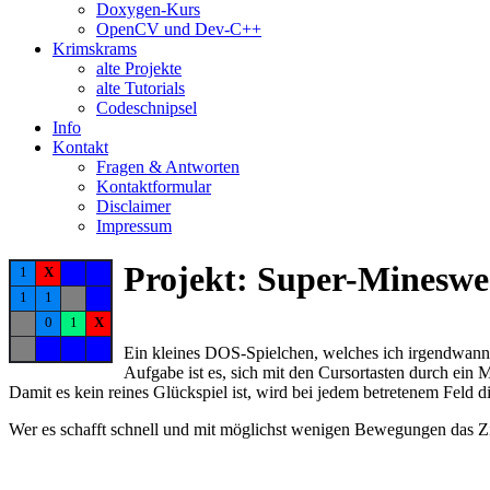
Doxygen-Kurs
OpenCV und Dev-C++
Krimskrams
alte Projekte
alte Tutorials
Codeschnipsel
Info
Kontakt
Fragen & Antworten
Kontaktformular
Disclaimer
Impressum
Projekt: Super-Mineswe
1
X
1
1
0
1
X
Ein kleines DOS-Spielchen, welches ich irgendwann
Aufgabe ist es, sich mit den Cursortasten durch ein 
Damit es kein reines Glückspiel ist, wird bei jedem betretenem Feld
Wer es schafft schnell und mit möglichst wenigen Bewegungen das Ziel