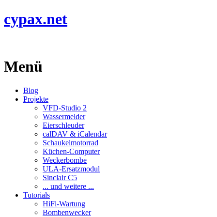
cypax.net
Menü
Blog
Projekte
VFD-Studio 2
Wassermelder
Eierschleuder
calDAV & iCalendar
Schaukelmotorrad
Küchen-Computer
Weckerbombe
ULA-Ersatzmodul
Sinclair C5
... und weitere ...
Tutorials
HiFi-Wartung
Bombenwecker