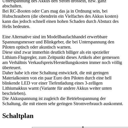
Unterspannung des Akkus den Strom drosseln, bzw. ganz
abschalten.
Bei RC-Booten oder Cars mag das ja in Ordnung sein, bei
Hubschraubern (die obendrein ein Vielfaches des Akkus kosten)
kann das jedoch schnell einen hohen Schaden durch Absturz des
Helis bedeuten.
Eine Alternative sind im Modellbaufachhandel erwerbbare
Spannungsmesser und Blinkgeber, die bei Unterspannung den
Piloten optisch oder akustisch warnen.
Diese sind zwar immerhin deutlich billiger als ein spezieller
Lithium-Flugregler, zum Zeitpunkt dieses Artikels aber gemessen
am Verhältnis Verkaufspreis/Herstellungskosten immer noch völlig
überteuert.
Daher habe ich eine Schaltung entwickelt, die mit geringen
Materialkosten von ein paar Euro den Piloten durch eine hell
blinkende LED vor einer Tiefentladung eines 3-zelligen
Lithiumakkus warnt (Variante für andere Akkus weiter unten
beschrieben).
Die Akkuspannung ist zugleich die Betriebsspannung der
Schaltung, die mit einem sehr geringen Stromverbrauch auskommt.
Schaltplan