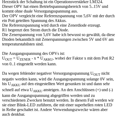
Herzstück der Schaltung ist ein Operationsverstärker LM324.
Dieser OPV hat einen Betriebspannungsbereich von 5..15V und
kommt ohne duale Versorgungsspannung aus.
Der OPV vergleicht eine Referenzspannung von 5,6V mit der durch
ein Poti geteilten Spannung des Akkus.
Die Referenzspannung wird durch eine Zenerdiode erzeugt.
R1 begrenzt den Strom durch die Diode.
Die Zenerspannung von 5,6V habe ich bewusst so gewählt, da diese
Dioden bekanntlich mit Zenerspannungen zwischen 5V und 6V am
temperaturstabilsten sind.
Die Ausgangsspannung des OPVs ist:
U
= U
- x * U
, wobei der Faktor x mit dem Poti R2
OUT
ZENER
AKKU
von 0..1 eingestellt werden kann.
Da wegen fehlender negativer Versorgungsspannung U
nicht
OUT
negativ werden kann, wird die Ausgangsspannung solange 0V sein,
bis U
auf den eingestellten Wert gesunken ist und dann sehr
AKKU
schnell auf etwa U
ansteigen. An den Anschlüssen (+) und (-)
AKKU
kann die Ausgangsspannung abgegriffen werden und zu
verschiedenen Zwecken benutzt werden. In diesem Fall werden wir
sie einer Blink-LED zuführen, die mit einer superhellen roten LED
in Reihe geschaltet ist. Andere Verwendungszwecke wären aber
auch denkbar.