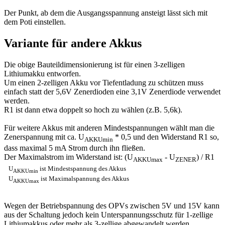
Der Punkt, ab dem die Ausgangsspannung ansteigt lässt sich mit
dem Poti einstellen.
Variante für andere Akkus
Die obige Bauteildimensionierung ist für einen 3-zelligen
Lithiumakku entworfen.
Um einen 2-zelligen Akku vor Tiefentladung zu schützen muss
einfach statt der 5,6V Zenerdioden eine 3,1V Zenerdiode verwendet
werden.
R1 ist dann etwa doppelt so hoch zu wählen (z.B. 5,6k).
Für weitere Akkus mit anderen Mindestspannungen wählt man die
Zenerspannung mit ca. U
* 0,5 und den Widerstand R1 so,
AKKUmin
dass maximal 5 mA Strom durch ihn fließen.
Der Maximalstrom im Widerstand ist: (U
- U
) / R1
AKKUmax
ZENER
U
ist Mindestspannung des Akkus
AKKUmin
U
ist Maximalspannung des Akkus
AKKUmax
Wegen der Betriebspannung des OPVs zwischen 5V und 15V kann
aus der Schaltung jedoch kein Unterspannungsschutz für 1-zellige
Lithiumakkus oder mehr als 3-zellige abgewandelt werden.