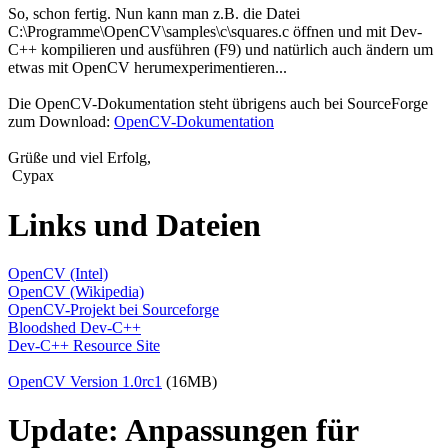
So, schon fertig. Nun kann man z.B. die Datei
C:\Programme\OpenCV\samples\c\squares.c öffnen und mit Dev-
C++ kompilieren und ausführen (F9) und natürlich auch ändern um
etwas mit OpenCV herumexperimentieren...
Die OpenCV-Dokumentation steht übrigens auch bei SourceForge
zum Download:
OpenCV-Dokumentation
Grüße und viel Erfolg,
Cypax
Links und Dateien
OpenCV (Intel)
OpenCV (Wikipedia)
OpenCV-Projekt bei Sourceforge
Bloodshed Dev-C++
Dev-C++ Resource Site
OpenCV Version 1.0rc1
(16MB)
Update: Anpassungen für