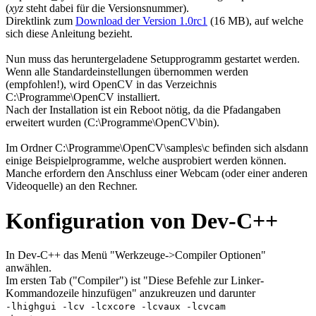
(
xyz
steht dabei für die Versionsnummer).
Direktlink zum
Download der Version 1.0rc1
(16 MB), auf welche
sich diese Anleitung bezieht.
Nun muss das heruntergeladene Setupprogramm gestartet werden.
Wenn alle Standardeinstellungen übernommen werden
(empfohlen!), wird OpenCV in das Verzeichnis
C:\Programme\OpenCV installiert.
Nach der Installation ist ein Reboot nötig, da die Pfadangaben
erweitert wurden (C:\Programme\OpenCV\bin).
Im Ordner C:\Programme\OpenCV\samples\c befinden sich alsdann
einige Beispielprogramme, welche ausprobiert werden können.
Manche erfordern den Anschluss einer Webcam (oder einer anderen
Videoquelle) an den Rechner.
Konfiguration von Dev-C++
In Dev-C++ das Menü "Werkzeuge->Compiler Optionen"
anwählen.
Im ersten Tab ("Compiler") ist "Diese Befehle zur Linker-
Kommandozeile hinzufügen" anzukreuzen und darunter
-lhighgui -lcv -lcxcore -lcvaux -lcvcam