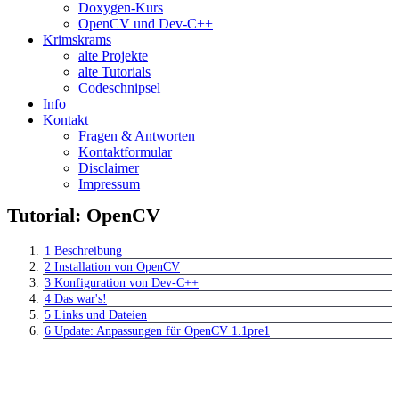
Doxygen-Kurs
OpenCV und Dev-C++
Krimskrams
alte Projekte
alte Tutorials
Codeschnipsel
Info
Kontakt
Fragen & Antworten
Kontaktformular
Disclaimer
Impressum
Tutorial: OpenCV
1
Beschreibung
2
Installation von OpenCV
3
Konfiguration von Dev-C++
4
Das war's!
5
Links und Dateien
6
Update: Anpassungen für OpenCV 1.1pre1