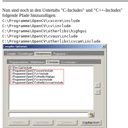
Nun sind noch in den Untertabs "C-Includes" und "C++-Includes"
folgende Pfade hinzuzufügen:
C:\Programme\OpenCV\cxcore\include
C:\Programme\OpenCV\cv\include
C:\Programme\OpenCV\otherlibs\highgui
C:\Programme\OpenCV\cvaux\include
C:\Programme\OpenCV\otherlibs\cvcam\include