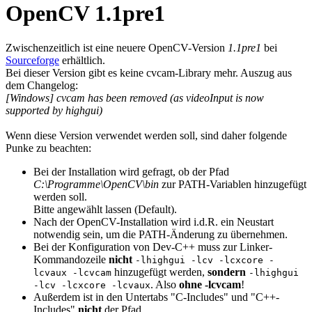
OpenCV 1.1pre1
Zwischenzeitlich ist eine neuere OpenCV-Version
1.1pre1
bei
Sourceforge
erhältlich.
Bei dieser Version gibt es keine cvcam-Library mehr. Auszug aus
dem Changelog:
[Windows] cvcam has been removed (as videoInput is now
supported by highgui)
Wenn diese Version verwendet werden soll, sind daher folgende
Punke zu beachten:
Bei der Installation wird gefragt, ob der Pfad
C:\Programme\OpenCV\bin
zur PATH-Variablen hinzugefügt
werden soll.
Bitte angewählt lassen (Default).
Nach der OpenCV-Installation wird i.d.R. ein Neustart
notwendig sein, um die PATH-Änderung zu übernehmen.
Bei der Konfiguration von Dev-C++ muss zur Linker-
Kommandozeile
nicht
-lhighgui -lcv -lcxcore -
hinzugefügt werden,
sondern
lcvaux -lcvcam
-lhighgui
. Also
ohne -lcvcam
!
-lcv -lcxcore -lcvaux
Außerdem ist in den Untertabs "C-Includes" und "C++-
Includes"
nicht
der Pfad