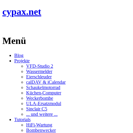
cypax.net
Menü
Blog
Projekte
VFD-Studio 2
Wassermelder
Eierschleuder
calDAV & iCalendar
Schaukelmotorrad
Küchen-Computer
Weckerbombe
ULA-Ersatzmodul
Sinclair C5
... und weitere ...
Tutorials
HiFi-Wartung
Bombenwecker