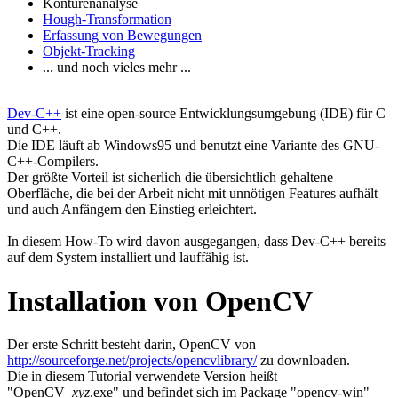
Konturenanalyse
Hough-Transformation
Erfassung von Bewegungen
Objekt-Tracking
... und noch vieles mehr ...
Dev-C++
ist eine open-source Entwicklungsumgebung (IDE) für C
und C++.
Die IDE läuft ab Windows95 und benutzt eine Variante des GNU-
C++-Compilers.
Der größte Vorteil ist sicherlich die übersichtlich gehaltene
Oberfläche, die bei der Arbeit nicht mit unnötigen Features aufhält
und auch Anfängern den Einstieg erleichtert.
In diesem How-To wird davon ausgegangen, dass Dev-C++ bereits
auf dem System installiert und lauffähig ist.
Installation von OpenCV
Der erste Schritt besteht darin, OpenCV von
http://sourceforge.net/projects/opencvlibrary/
zu downloaden.
Die in diesem Tutorial verwendete Version heißt
"OpenCV_
xyz
.exe" und befindet sich im Package "opencv-win"