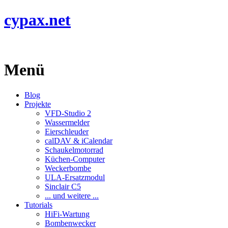
cypax.net
Menü
Blog
Projekte
VFD-Studio 2
Wassermelder
Eierschleuder
calDAV & iCalendar
Schaukelmotorrad
Küchen-Computer
Weckerbombe
ULA-Ersatzmodul
Sinclair C5
... und weitere ...
Tutorials
HiFi-Wartung
Bombenwecker