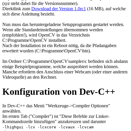
(
xyz
steht dabei für die Versionsnummer).
Direktlink zum
Download der Version 1.0rc1
(16 MB), auf welche
sich diese Anleitung bezieht.
Nun muss das heruntergeladene Setupprogramm gestartet werden.
Wenn alle Standardeinstellungen übernommen werden
(empfohlen!), wird OpenCV in das Verzeichnis
C:\Programme\OpenCV installiert.
Nach der Installation ist ein Reboot nötig, da die Pfadangaben
erweitert wurden (C:\Programme\OpenCV\bin).
Im Ordner C:\Programme\OpenCV\samples\c befinden sich alsdann
einige Beispielprogramme, welche ausprobiert werden können.
Manche erfordern den Anschluss einer Webcam (oder einer anderen
Videoquelle) an den Rechner.
Konfiguration von Dev-C++
In Dev-C++ das Menü "Werkzeuge->Compiler Optionen"
anwählen.
Im ersten Tab ("Compiler") ist "Diese Befehle zur Linker-
Kommandozeile hinzufügen" anzukreuzen und darunter
-lhighgui -lcv -lcxcore -lcvaux -lcvcam