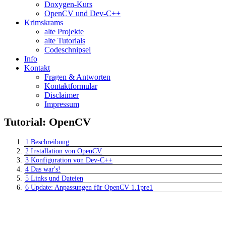
Doxygen-Kurs
OpenCV und Dev-C++
Krimskrams
alte Projekte
alte Tutorials
Codeschnipsel
Info
Kontakt
Fragen & Antworten
Kontaktformular
Disclaimer
Impressum
Tutorial: OpenCV
1
Beschreibung
2
Installation von OpenCV
3
Konfiguration von Dev-C++
4
Das war's!
5
Links und Dateien
6
Update: Anpassungen für OpenCV 1.1pre1