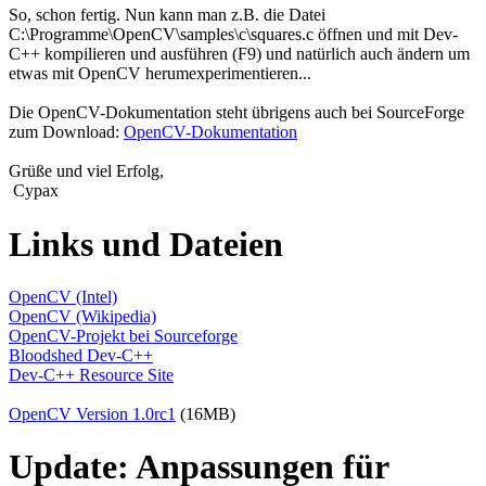
So, schon fertig. Nun kann man z.B. die Datei
C:\Programme\OpenCV\samples\c\squares.c öffnen und mit Dev-
C++ kompilieren und ausführen (F9) und natürlich auch ändern um
etwas mit OpenCV herumexperimentieren...
Die OpenCV-Dokumentation steht übrigens auch bei SourceForge
zum Download:
OpenCV-Dokumentation
Grüße und viel Erfolg,
Cypax
Links und Dateien
OpenCV (Intel)
OpenCV (Wikipedia)
OpenCV-Projekt bei Sourceforge
Bloodshed Dev-C++
Dev-C++ Resource Site
OpenCV Version 1.0rc1
(16MB)
Update: Anpassungen für