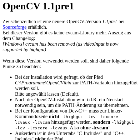
OpenCV 1.1pre1
Zwischenzeitlich ist eine neuere OpenCV-Version
1.1pre1
bei
Sourceforge
erhältlich.
Bei dieser Version gibt es keine cvcam-Library mehr. Auszug aus
dem Changelog:
[Windows] cvcam has been removed (as videoInput is now
supported by highgui)
Wenn diese Version verwendet werden soll, sind daher folgende
Punke zu beachten:
Bei der Installation wird gefragt, ob der Pfad
C:\Programme\OpenCV\bin
zur PATH-Variablen hinzugefügt
werden soll.
Bitte angewählt lassen (Default).
Nach der OpenCV-Installation wird i.d.R. ein Neustart
notwendig sein, um die PATH-Änderung zu übernehmen.
Bei der Konfiguration von Dev-C++ muss zur Linker-
Kommandozeile
nicht
-lhighgui -lcv -lcxcore -
hinzugefügt werden,
sondern
lcvaux -lcvcam
-lhighgui
. Also
ohne -lcvcam
!
-lcv -lcxcore -lcvaux
Außerdem ist in den Untertabs "C-Includes" und "C++-
Includes"
nicht
der Pfad