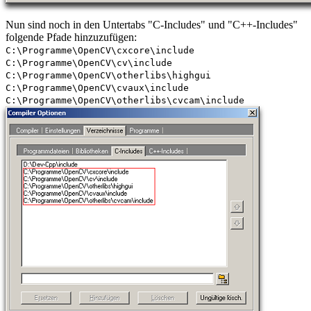
Nun sind noch in den Untertabs "C-Includes" und "C++-Includes"
folgende Pfade hinzuzufügen:
C:\Programme\OpenCV\cxcore\include
C:\Programme\OpenCV\cv\include
C:\Programme\OpenCV\otherlibs\highgui
C:\Programme\OpenCV\cvaux\include
C:\Programme\OpenCV\otherlibs\cvcam\include