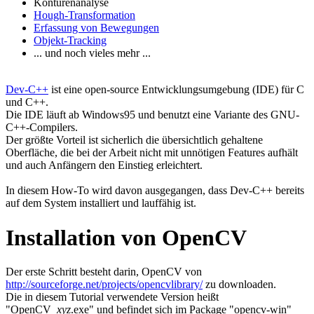
Konturenanalyse
Hough-Transformation
Erfassung von Bewegungen
Objekt-Tracking
... und noch vieles mehr ...
Dev-C++
ist eine open-source Entwicklungsumgebung (IDE) für C
und C++.
Die IDE läuft ab Windows95 und benutzt eine Variante des GNU-
C++-Compilers.
Der größte Vorteil ist sicherlich die übersichtlich gehaltene
Oberfläche, die bei der Arbeit nicht mit unnötigen Features aufhält
und auch Anfängern den Einstieg erleichtert.
In diesem How-To wird davon ausgegangen, dass Dev-C++ bereits
auf dem System installiert und lauffähig ist.
Installation von OpenCV
Der erste Schritt besteht darin, OpenCV von
http://sourceforge.net/projects/opencvlibrary/
zu downloaden.
Die in diesem Tutorial verwendete Version heißt
"OpenCV_
xyz
.exe" und befindet sich im Package "opencv-win"