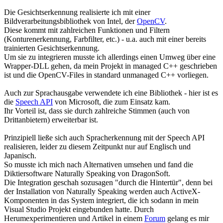
Die Gesichtserkennung realisierte ich mit einer
Bildverarbeitungsbibliothek von Intel, der
OpenCV
.
Diese kommt mit zahlreichen Funktionen und Filtern
(Konturenerkennung, Farbfilter, etc.) - u.a. auch mit einer bereits
trainierten Gesichtserkennung.
Um sie zu integrieren musste ich allerdings einen Umweg über eine
Wrapper-DLL gehen, da mein Projekt in managed C++ geschrieben
ist und die OpenCV-Files in standard unmanaged C++ vorliegen.
Auch zur Sprachausgabe verwendete ich eine Bibliothek - hier ist es
die
Speech API
von Microsoft, die zum Einsatz kam.
Ihr Vorteil ist, dass sie durch zahlreiche Stimmen (auch von
Drittanbietern) erweiterbar ist.
Prinzipiell ließe sich auch Spracherkennung mit der Speech API
realisieren, leider zu diesem Zeitpunkt nur auf Englisch und
Japanisch.
So musste ich mich nach Alternativen umsehen und fand die
Diktiersoftware Naturally Speaking von DragonSoft.
Die Integration geschah sozusagen "durch die Hintertür", denn bei
der Installation von Naturally Speaking werden auch ActiveX-
Komponenten in das System integriert, die ich sodann in mein
Visual Studio Projekt eingebunden hatte. Durch
Herumexperimentieren und Artikel in einem
Forum
gelang es mir