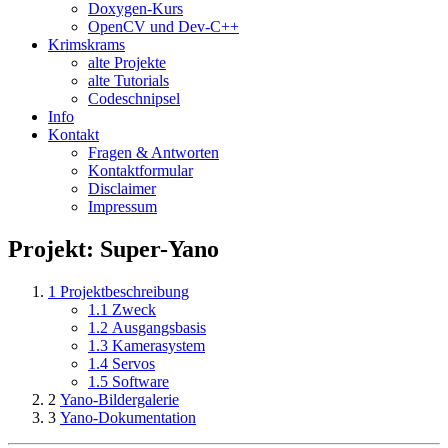
Doxygen-Kurs
OpenCV und Dev-C++
Krimskrams
alte Projekte
alte Tutorials
Codeschnipsel
Info
Kontakt
Fragen & Antworten
Kontaktformular
Disclaimer
Impressum
Projekt: Super-Yano
1
Projektbeschreibung
1.1
Zweck
1.2
Ausgangsbasis
1.3
Kamerasystem
1.4
Servos
1.5
Software
2
Yano-Bildergalerie
3
Yano-Dokumentation