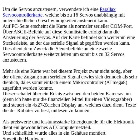
Um die Servos anzusteuern, verwendete ich eine
Parallax
Servocontrollerkarte
, welche bis zu 16 Servos unabhängig mit
unterschiedlichen Geschwindigkeiten ansteuern kann.
Auf PC-Seite erscheint die Karte als normaler serieller COM-Port.
Über ASCII-Befehle auf diese Schnittstelle erfolgt dann die
Ansteuerung der Servos. Auf der Karte befindet sich weiterhin eine
Steckerleiste, an der das serielle Signal abgegriffen werden kann.
Dies dient dem Zweck die Steuerbefehle an eine zweite
Servocontrollerkarte weiterzuleiten um somit bis zu 32 Servos
anzusteuern.
Mehr als eine Karte war bei diesem Projekt zwar nicht nötig, aber
der offene Zugang zum seriellen Signal erwies sich dennoch als sehr
dienlich, da es somit einfach einem Mikrocontroller (ATmega8)
zugeführt werden konnte.
Dieser schaltet über ein Relais zwischen den beiden Kameras um
(denn ich hatte nur die finanziellen Mittel für einen Videograbber)
und steuert ein 4x27-Zeichen Display an, welches dazu dient, Texte
die der Roboter vorliest, mitlesen zu können.
Als preiswerte und leistungsstarke Energiequelle für die Elektronik
dient ein gewöhnliches AT-Computernetzteil.
Und schließlich wurde alles in ein Gehäuse montiert.
Soweit die Hardware.