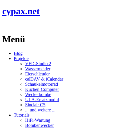
cypax.net
Menü
Blog
Projekte
VFD-Studio 2
Wassermelder
Eierschleuder
calDAV & iCalendar
Schaukelmotorrad
Küchen-Computer
Weckerbombe
ULA-Ersatzmodul
Sinclair C5
... und weitere ...
Tutorials
HiFi-Wartung
Bombenwecker