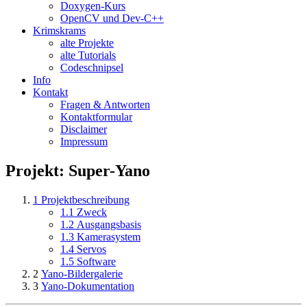
Doxygen-Kurs
OpenCV und Dev-C++
Krimskrams
alte Projekte
alte Tutorials
Codeschnipsel
Info
Kontakt
Fragen & Antworten
Kontaktformular
Disclaimer
Impressum
Projekt: Super-Yano
1
Projektbeschreibung
1.1
Zweck
1.2
Ausgangsbasis
1.3
Kamerasystem
1.4
Servos
1.5
Software
2
Yano-Bildergalerie
3
Yano-Dokumentation