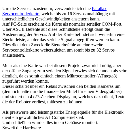
Um die Servos anzusteuern, verwendete ich eine
Parallax
Servocontrollerkarte
, welche bis zu 16 Servos unabhängig mit
unterschiedlichen Geschwindigkeiten ansteuern kann.
Auf PC-Seite erscheint die Karte als normaler serieller COM-Port.
Über ASCII-Befehle auf diese Schnittstelle erfolgt dann die
Ansteuerung der Servos. Auf der Karte befindet sich weiterhin eine
Steckerleiste, an der das serielle Signal abgegriffen werden kann.
Dies dient dem Zweck die Steuerbefehle an eine zweite
Servocontrollerkarte weiterzuleiten um somit bis zu 32 Servos
anzusteuern.
Mehr als eine Karte war bei diesem Projekt zwar nicht nötig, aber
der offene Zugang zum seriellen Signal erwies sich dennoch als sehr
dienlich, da es somit einfach einem Mikrocontroller (ATmega8)
zugeführt werden konnte.
Dieser schaltet über ein Relais zwischen den beiden Kameras um
(denn ich hatte nur die finanziellen Mittel für einen Videograbber)
und steuert ein 4x27-Zeichen Display an, welches dazu dient, Texte
die der Roboter vorliest, mitlesen zu können.
Als preiswerte und leistungsstarke Energiequelle für die Elektronik
dient ein gewöhnliches AT-Computernetzteil.
Und schließlich wurde alles in ein Gehäuse montiert.
Soweit die Hardware.