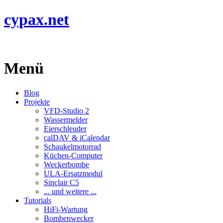
cypax.net
Menü
Blog
Projekte
VFD-Studio 2
Wassermelder
Eierschleuder
calDAV & iCalendar
Schaukelmotorrad
Küchen-Computer
Weckerbombe
ULA-Ersatzmodul
Sinclair C5
... und weitere ...
Tutorials
HiFi-Wartung
Bombenwecker