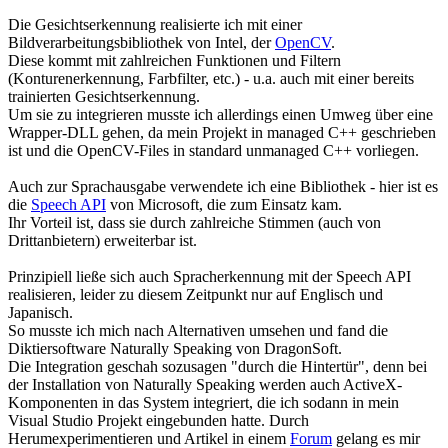
Die Gesichtserkennung realisierte ich mit einer
Bildverarbeitungsbibliothek von Intel, der
OpenCV
.
Diese kommt mit zahlreichen Funktionen und Filtern
(Konturenerkennung, Farbfilter, etc.) - u.a. auch mit einer bereits
trainierten Gesichtserkennung.
Um sie zu integrieren musste ich allerdings einen Umweg über eine
Wrapper-DLL gehen, da mein Projekt in managed C++ geschrieben
ist und die OpenCV-Files in standard unmanaged C++ vorliegen.
Auch zur Sprachausgabe verwendete ich eine Bibliothek - hier ist es
die
Speech API
von Microsoft, die zum Einsatz kam.
Ihr Vorteil ist, dass sie durch zahlreiche Stimmen (auch von
Drittanbietern) erweiterbar ist.
Prinzipiell ließe sich auch Spracherkennung mit der Speech API
realisieren, leider zu diesem Zeitpunkt nur auf Englisch und
Japanisch.
So musste ich mich nach Alternativen umsehen und fand die
Diktiersoftware Naturally Speaking von DragonSoft.
Die Integration geschah sozusagen "durch die Hintertür", denn bei
der Installation von Naturally Speaking werden auch ActiveX-
Komponenten in das System integriert, die ich sodann in mein
Visual Studio Projekt eingebunden hatte. Durch
Herumexperimentieren und Artikel in einem
Forum
gelang es mir