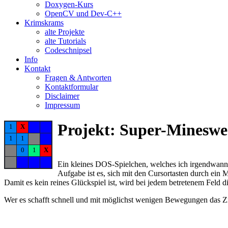
Doxygen-Kurs
OpenCV und Dev-C++
Krimskrams
alte Projekte
alte Tutorials
Codeschnipsel
Info
Kontakt
Fragen & Antworten
Kontaktformular
Disclaimer
Impressum
Projekt: Super-Mineswe
1
X
1
1
0
1
X
Ein kleines DOS-Spielchen, welches ich irgendwann
Aufgabe ist es, sich mit den Cursortasten durch ein 
Damit es kein reines Glückspiel ist, wird bei jedem betretenem Feld
Wer es schafft schnell und mit möglichst wenigen Bewegungen das Ziel