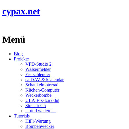
cypax.net
Menü
Blog
Projekte
VFD-Studio 2
Wassermelder
Eierschleuder
calDAV & iCalendar
Schaukelmotorrad
Küchen-Computer
Weckerbombe
ULA-Ersatzmodul
Sinclair C5
... und weitere ...
Tutorials
HiFi-Wartung
Bombenwecker