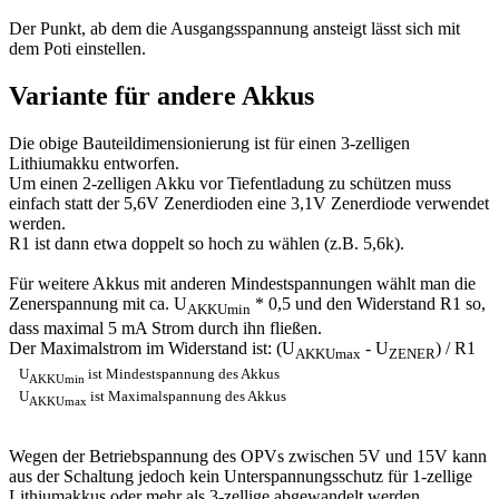
Der Punkt, ab dem die Ausgangsspannung ansteigt lässt sich mit
dem Poti einstellen.
Variante für andere Akkus
Die obige Bauteildimensionierung ist für einen 3-zelligen
Lithiumakku entworfen.
Um einen 2-zelligen Akku vor Tiefentladung zu schützen muss
einfach statt der 5,6V Zenerdioden eine 3,1V Zenerdiode verwendet
werden.
R1 ist dann etwa doppelt so hoch zu wählen (z.B. 5,6k).
Für weitere Akkus mit anderen Mindestspannungen wählt man die
Zenerspannung mit ca. U
* 0,5 und den Widerstand R1 so,
AKKUmin
dass maximal 5 mA Strom durch ihn fließen.
Der Maximalstrom im Widerstand ist: (U
- U
) / R1
AKKUmax
ZENER
U
ist Mindestspannung des Akkus
AKKUmin
U
ist Maximalspannung des Akkus
AKKUmax
Wegen der Betriebspannung des OPVs zwischen 5V und 15V kann
aus der Schaltung jedoch kein Unterspannungsschutz für 1-zellige
Lithiumakkus oder mehr als 3-zellige abgewandelt werden.