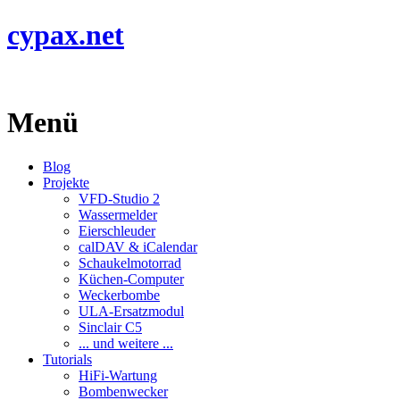
cypax.net
Menü
Blog
Projekte
VFD-Studio 2
Wassermelder
Eierschleuder
calDAV & iCalendar
Schaukelmotorrad
Küchen-Computer
Weckerbombe
ULA-Ersatzmodul
Sinclair C5
... und weitere ...
Tutorials
HiFi-Wartung
Bombenwecker