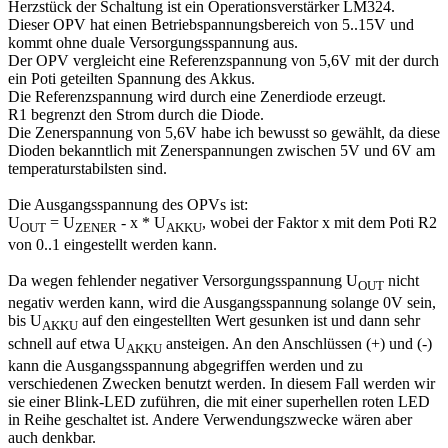
Herzstück der Schaltung ist ein Operationsverstärker LM324.
Dieser OPV hat einen Betriebspannungsbereich von 5..15V und
kommt ohne duale Versorgungsspannung aus.
Der OPV vergleicht eine Referenzspannung von 5,6V mit der durch
ein Poti geteilten Spannung des Akkus.
Die Referenzspannung wird durch eine Zenerdiode erzeugt.
R1 begrenzt den Strom durch die Diode.
Die Zenerspannung von 5,6V habe ich bewusst so gewählt, da diese
Dioden bekanntlich mit Zenerspannungen zwischen 5V und 6V am
temperaturstabilsten sind.
Die Ausgangsspannung des OPVs ist:
U
= U
- x * U
, wobei der Faktor x mit dem Poti R2
OUT
ZENER
AKKU
von 0..1 eingestellt werden kann.
Da wegen fehlender negativer Versorgungsspannung U
nicht
OUT
negativ werden kann, wird die Ausgangsspannung solange 0V sein,
bis U
auf den eingestellten Wert gesunken ist und dann sehr
AKKU
schnell auf etwa U
ansteigen. An den Anschlüssen (+) und (-)
AKKU
kann die Ausgangsspannung abgegriffen werden und zu
verschiedenen Zwecken benutzt werden. In diesem Fall werden wir
sie einer Blink-LED zuführen, die mit einer superhellen roten LED
in Reihe geschaltet ist. Andere Verwendungszwecke wären aber
auch denkbar.