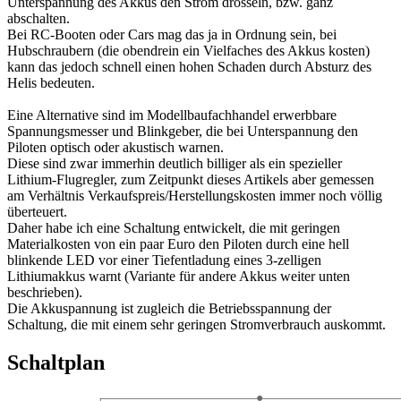
Unterspannung des Akkus den Strom drosseln, bzw. ganz
abschalten.
Bei RC-Booten oder Cars mag das ja in Ordnung sein, bei
Hubschraubern (die obendrein ein Vielfaches des Akkus kosten)
kann das jedoch schnell einen hohen Schaden durch Absturz des
Helis bedeuten.
Eine Alternative sind im Modellbaufachhandel erwerbbare
Spannungsmesser und Blinkgeber, die bei Unterspannung den
Piloten optisch oder akustisch warnen.
Diese sind zwar immerhin deutlich billiger als ein spezieller
Lithium-Flugregler, zum Zeitpunkt dieses Artikels aber gemessen
am Verhältnis Verkaufspreis/Herstellungskosten immer noch völlig
überteuert.
Daher habe ich eine Schaltung entwickelt, die mit geringen
Materialkosten von ein paar Euro den Piloten durch eine hell
blinkende LED vor einer Tiefentladung eines 3-zelligen
Lithiumakkus warnt (Variante für andere Akkus weiter unten
beschrieben).
Die Akkuspannung ist zugleich die Betriebsspannung der
Schaltung, die mit einem sehr geringen Stromverbrauch auskommt.
Schaltplan