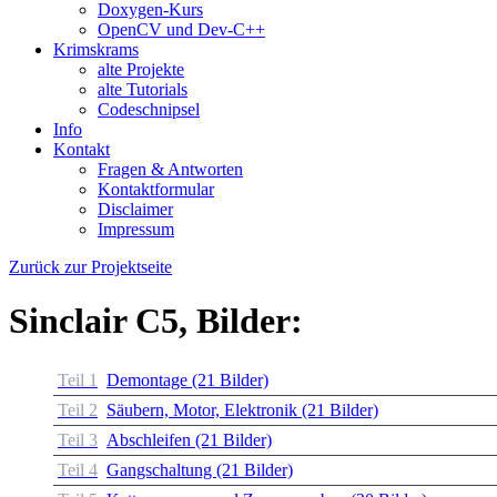
Doxygen-Kurs
OpenCV und Dev-C++
Krimskrams
alte Projekte
alte Tutorials
Codeschnipsel
Info
Kontakt
Fragen & Antworten
Kontaktformular
Disclaimer
Impressum
Zurück zur Projektseite
Sinclair C5, Bilder:
Teil 1
Demontage (21 Bilder)
Teil 2
Säubern, Motor, Elektronik (21 Bilder)
Teil 3
Abschleifen (21 Bilder)
Teil 4
Gangschaltung (21 Bilder)