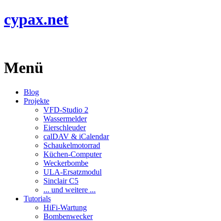
cypax.net
Menü
Blog
Projekte
VFD-Studio 2
Wassermelder
Eierschleuder
calDAV & iCalendar
Schaukelmotorrad
Küchen-Computer
Weckerbombe
ULA-Ersatzmodul
Sinclair C5
... und weitere ...
Tutorials
HiFi-Wartung
Bombenwecker