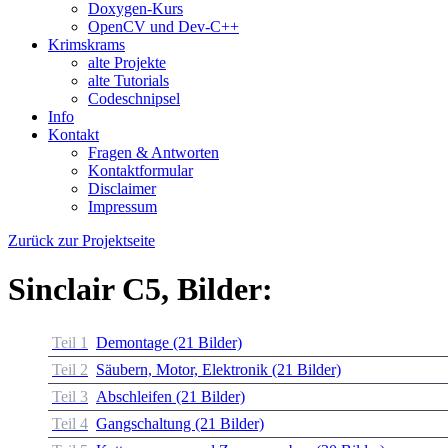
Doxygen-Kurs
OpenCV und Dev-C++
Krimskrams
alte Projekte
alte Tutorials
Codeschnipsel
Info
Kontakt
Fragen & Antworten
Kontaktformular
Disclaimer
Impressum
Zurück zur Projektseite
Sinclair C5, Bilder:
Teil 1
Demontage (21 Bilder)
Teil 2
Säubern, Motor, Elektronik (21 Bilder)
Teil 3
Abschleifen (21 Bilder)
Teil 4
Gangschaltung (21 Bilder)