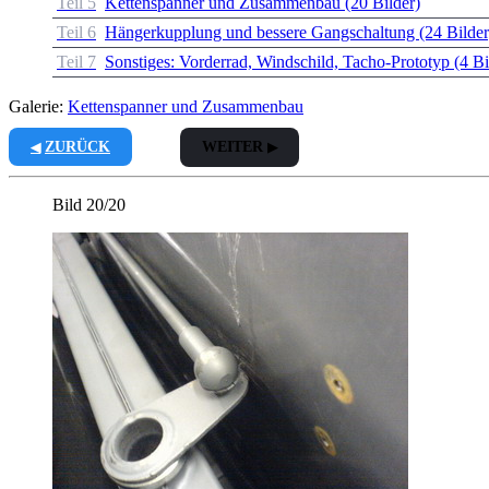
Teil 5
Kettenspanner und Zusammenbau (20 Bilder)
Teil 6
Hängerkupplung und bessere Gangschaltung (24 Bilder
Teil 7
Sonstiges: Vorderrad, Windschild, Tacho-Prototyp (4 Bi
Galerie:
Kettenspanner und Zusammenbau
ZURÜCK
WEITER
Bild 20/20