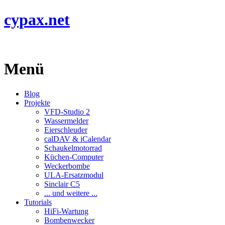
cypax.net
Menü
Blog
Projekte
VFD-Studio 2
Wassermelder
Eierschleuder
calDAV & iCalendar
Schaukelmotorrad
Küchen-Computer
Weckerbombe
ULA-Ersatzmodul
Sinclair C5
... und weitere ...
Tutorials
HiFi-Wartung
Bombenwecker