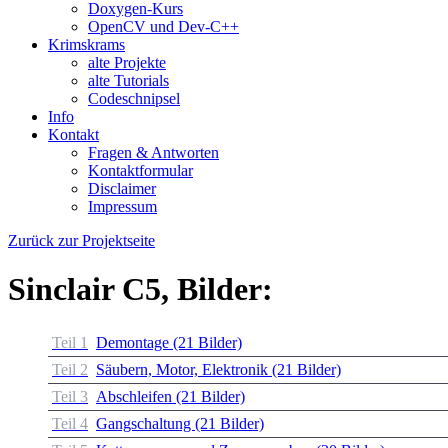
Doxygen-Kurs
OpenCV und Dev-C++
Krimskrams
alte Projekte
alte Tutorials
Codeschnipsel
Info
Kontakt
Fragen & Antworten
Kontaktformular
Disclaimer
Impressum
Zurück zur Projektseite
Sinclair C5, Bilder:
Teil 1
Demontage (21 Bilder)
Teil 2
Säubern, Motor, Elektronik (21 Bilder)
Teil 3
Abschleifen (21 Bilder)
Teil 4
Gangschaltung (21 Bilder)