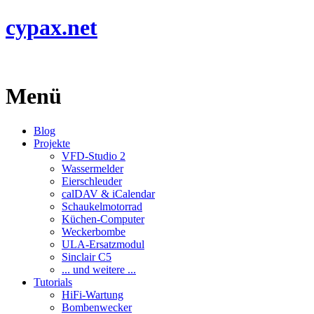
cypax.net
Menü
Blog
Projekte
VFD-Studio 2
Wassermelder
Eierschleuder
calDAV & iCalendar
Schaukelmotorrad
Küchen-Computer
Weckerbombe
ULA-Ersatzmodul
Sinclair C5
... und weitere ...
Tutorials
HiFi-Wartung
Bombenwecker