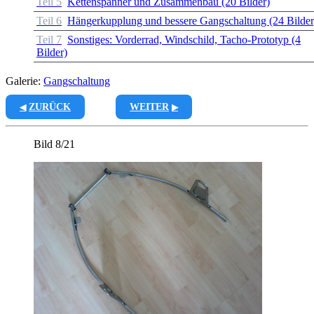
Teil 5
Kettenspanner und Zusammenbau (20 Bilder)
Teil 6
Hängerkupplung und bessere Gangschaltung (24 Bilder
Teil 7
Sonstiges: Vorderrad, Windschild, Tacho-Prototyp (4
Bilder)
Galerie:
Gangschaltung
ZURÜCK
WEITER
Bild 8/21