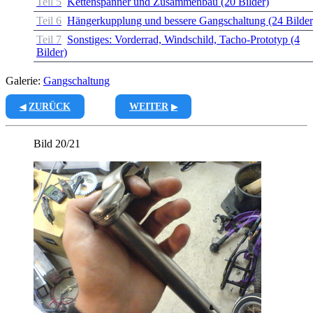
Teil 5
Kettenspanner und Zusammenbau (20 Bilder)
Teil 6
Hängerkupplung und bessere Gangschaltung (24 Bilder
Teil 7
Sonstiges: Vorderrad, Windschild, Tacho-Prototyp (4
Bilder)
Galerie:
Gangschaltung
ZURÜCK
WEITER
Bild 20/21