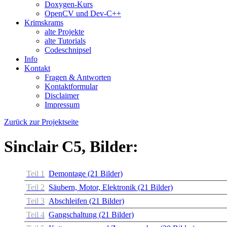
Doxygen-Kurs
OpenCV und Dev-C++
Krimskrams
alte Projekte
alte Tutorials
Codeschnipsel
Info
Kontakt
Fragen & Antworten
Kontaktformular
Disclaimer
Impressum
Zurück zur Projektseite
Sinclair C5, Bilder:
Teil 1
Demontage (21 Bilder)
Teil 2
Säubern, Motor, Elektronik (21 Bilder)
Teil 3
Abschleifen (21 Bilder)
Teil 4
Gangschaltung (21 Bilder)