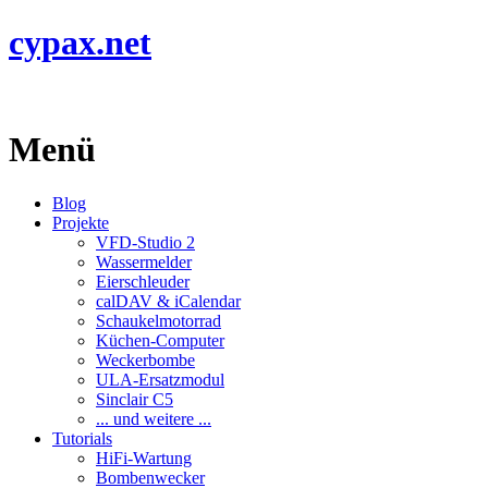
cypax.net
Menü
Blog
Projekte
VFD-Studio 2
Wassermelder
Eierschleuder
calDAV & iCalendar
Schaukelmotorrad
Küchen-Computer
Weckerbombe
ULA-Ersatzmodul
Sinclair C5
... und weitere ...
Tutorials
HiFi-Wartung
Bombenwecker