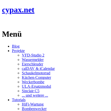
cypax.net
Menü
Blog
Projekte
VFD-Studio 2
Wassermelder
Eierschleuder
calDAV & iCalendar
Schaukelmotorrad
Küchen-Computer
Weckerbombe
ULA-Ersatzmodul
Sinclair C5
... und weitere ...
Tutorials
HiFi-Wartung
Bombenwecker