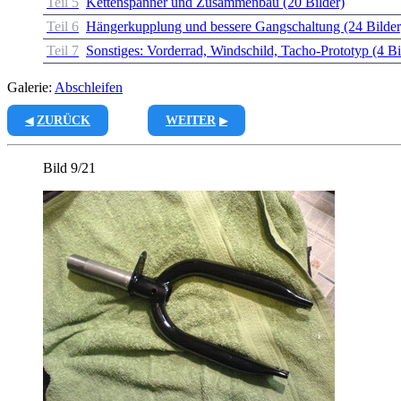
Teil 5
Kettenspanner und Zusammenbau (20 Bilder)
Teil 6
Hängerkupplung und bessere Gangschaltung (24 Bilder
Teil 7
Sonstiges: Vorderrad, Windschild, Tacho-Prototyp (4 Bi
Galerie:
Abschleifen
ZURÜCK
WEITER
Bild 9/21