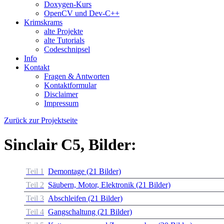
Doxygen-Kurs
OpenCV und Dev-C++
Krimskrams
alte Projekte
alte Tutorials
Codeschnipsel
Info
Kontakt
Fragen & Antworten
Kontaktformular
Disclaimer
Impressum
Zurück zur Projektseite
Sinclair C5, Bilder:
Teil 1
Demontage (21 Bilder)
Teil 2
Säubern, Motor, Elektronik (21 Bilder)
Teil 3
Abschleifen (21 Bilder)
Teil 4
Gangschaltung (21 Bilder)