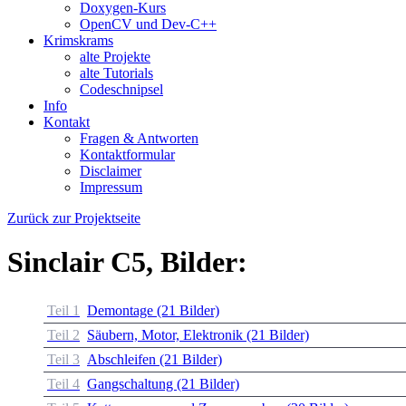
Doxygen-Kurs
OpenCV und Dev-C++
Krimskrams
alte Projekte
alte Tutorials
Codeschnipsel
Info
Kontakt
Fragen & Antworten
Kontaktformular
Disclaimer
Impressum
Zurück zur Projektseite
Sinclair C5, Bilder:
Teil 1
Demontage (21 Bilder)
Teil 2
Säubern, Motor, Elektronik (21 Bilder)
Teil 3
Abschleifen (21 Bilder)
Teil 4
Gangschaltung (21 Bilder)