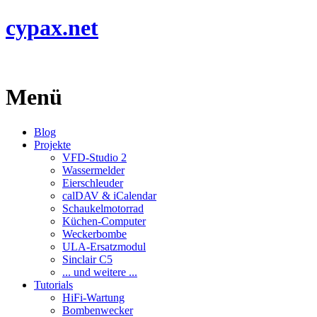
cypax.net
Menü
Blog
Projekte
VFD-Studio 2
Wassermelder
Eierschleuder
calDAV & iCalendar
Schaukelmotorrad
Küchen-Computer
Weckerbombe
ULA-Ersatzmodul
Sinclair C5
... und weitere ...
Tutorials
HiFi-Wartung
Bombenwecker