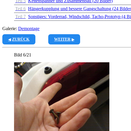
Teil 5
Kettenspanner und Zusammenbau (20 Bilder)
Teil 6
Hängerkupplung und bessere Gangschaltung (24 Bilder
Teil 7
Sonstiges: Vorderrad, Windschild, Tacho-Prototyp (4 Bi
Galerie:
Demontage
ZURÜCK
WEITER
Bild 6/21